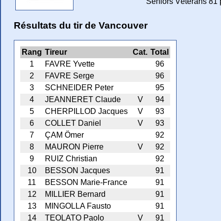
Séniors Vétérans 81 
Résultats du tir de Vancouver
Rang
Tireur
Cat.
Total
1
FAVRE Yvette
96
2
FAVRE Serge
96
3
SCHNEIDER Peter
95
4
JEANNERET Claude
V
94
5
CHERPILLOD Jacques
V
93
6
COLLET Daniel
V
93
7
ÇAM Ömer
92
8
MAURON Pierre
V
92
9
RUIZ Christian
92
10
BESSON Jacques
91
11
BESSON Marie-France
91
12
MILLIER Bernard
91
13
MINGOLLA Fausto
91
14
TEOLATO Paolo
V
91