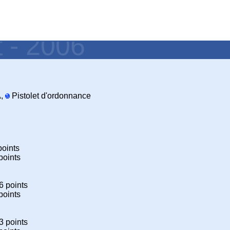
t - 2006
,
Pistolet d'ordonnance
points
points
6 points
points
3 points