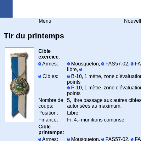
Arquebuse Genève
Menu
Nouvel
Tir du printemps
Cible
exercice
:
Armes:
Mousqueton,
FAS57-02,
FA
libre,
Cibles:
B-10, 1 mètre, zone d'évaluatio
points
P-10, 1 mètre, zone d'évaluatio
points
Nombre de
5, libre passage aux autres cible
coups:
autorisées au maximum.
Position:
Libre
Finance:
Fr. 4.- munitions comprise.
Cible
printemps
:
Armes:
Mousqueton,
FAS57-02,
FA