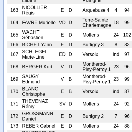
Liliane
Prangins
NICOLLIER
163
E
D
Arquebuse 4
4
94
Régis
Terre-Sainte
164
FAVRE Murielle
VD
D
18
99
Charlemagne
WACHT
165
E
D
Mollens
24
102
Sébastien
166
BICHET Yann
E
D
Burtigny 3
8
83
SCHLEGEL
167
ED
D
Versoix
ind
97
Marie-Line
Montherod-
168
BERGER Kurt
V
D
23
96
Pisy-Perroy 1
SAUGY
Montherod-
169
V
B
23
99
Edmond
Pisy-Perroy 1
BLANC
170
E
B
Versoix
ind
87
Christophe
THEVENAZ
171
SV
D
Mollens
24
92
Rémy
GROSSMANN
172
E
D
Burtigny 2
7
96
Daniel
173
REBER Gabriel
E
D
Mollens
24
88