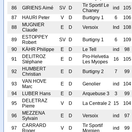
Tir Sportif Le
86
GIRIENS Aimé
SV
D
ind
105
Chaney
87
HAURI Peter
V
D
Burtigny 1
6
106
MUGNIER
88
E
D
Versoix
Ind
108
Claude
ESTOPPEY
89
SV
D
Burtigny 1
6
109
Robert
90
KÄHR Philippe
E
D
Le Tell
ind
98
DELITROZ
Pro-Helvetia
91
E
D
16
105
Stéphane
Les Myopes
HUMBERT
92
E
D
Burtigny 2
7
99
Christian
VAN HOVE
93
E
D
Genolier
ind
104
Marc
94
LUBER Hans
E
D
Arquebuse 3
3
99
DELETRAZ
95
V
D
La Centrale 2
15
104
Pierre
MEZZENA
96
E
D
Versoix
ind
97
Sylvain
CARRARD
Tir Sportif
97
V
D
ind
99
Roger
Morgien