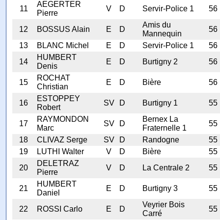
AEGERTER
11
V
D
Servir-Police 1
56
Pierre
Amis du
12
BOSSUS Alain
E
D
56
Mannequin
13
BLANC Michel
E
D
Servir-Police 1
56
HUMBERT
14
E
D
Burtigny 2
56
Denis
ROCHAT
15
E
D
Bière
56
Christian
ESTOPPEY
16
SV
D
Burtigny 1
55
Robert
RAYMONDON
Bernex La
17
SV
D
55
Marc
Fraternelle 1
18
CLIVAZ Serge
SV
D
Randogne
55
19
LUTHI Walter
V
D
Bière
55
DELETRAZ
20
V
D
La Centrale 2
55
Pierre
HUMBERT
21
E
D
Burtigny 3
55
Daniel
Veyrier Bois
22
ROSSI Carlo
E
D
55
Carré