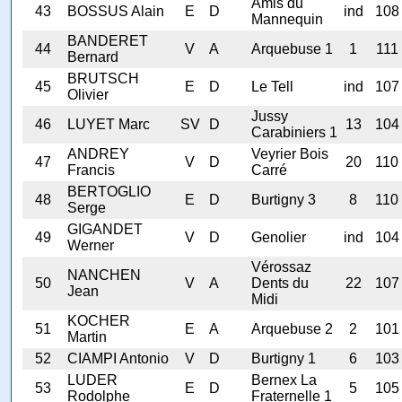
Amis du
43
BOSSUS Alain
E
D
ind
108
Mannequin
BANDERET
44
V
A
Arquebuse 1
1
111
Bernard
BRUTSCH
45
E
D
Le Tell
ind
107
Olivier
Jussy
46
LUYET Marc
SV
D
13
104
Carabiniers 1
ANDREY
Veyrier Bois
47
V
D
20
110
Francis
Carré
BERTOGLIO
48
E
D
Burtigny 3
8
110
Serge
GIGANDET
49
V
D
Genolier
ind
104
Werner
Vérossaz
NANCHEN
50
V
A
Dents du
22
107
Jean
Midi
KOCHER
51
E
A
Arquebuse 2
2
101
Martin
52
CIAMPI Antonio
V
D
Burtigny 1
6
103
LUDER
Bernex La
53
E
D
5
105
Rodolphe
Fraternelle 1