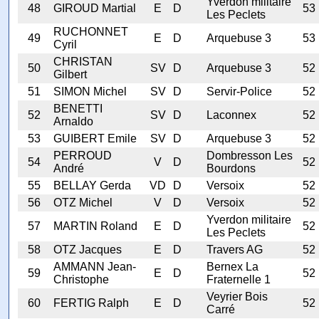
Yverdon militaire
48
GIROUD Martial
E
D
53
Les Peclets
RUCHONNET
49
E
D
Arquebuse 3
53
Cyril
CHRISTAN
50
SV
D
Arquebuse 3
52
Gilbert
51
SIMON Michel
SV
D
Servir-Police
52
BENETTI
52
SV
D
Laconnex
52
Arnaldo
53
GUIBERT Emile
SV
D
Arquebuse 3
52
PERROUD
Dombresson Les
54
V
D
52
André
Bourdons
55
BELLAY Gerda
VD
D
Versoix
52
56
OTZ Michel
V
D
Versoix
52
Yverdon militaire
57
MARTIN Roland
E
D
52
Les Peclets
58
OTZ Jacques
E
D
Travers AG
52
AMMANN Jean-
Bernex La
59
E
D
52
Christophe
Fraternelle 1
Veyrier Bois
60
FERTIG Ralph
E
D
52
Carré