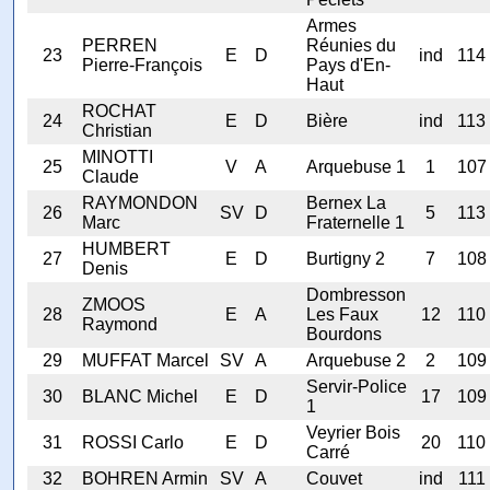
Armes
PERREN
Réunies du
23
E
D
ind
114
Pierre-François
Pays d'En-
Haut
ROCHAT
24
E
D
Bière
ind
113
Christian
MINOTTI
25
V
A
Arquebuse 1
1
107
Claude
RAYMONDON
Bernex La
26
SV
D
5
113
Marc
Fraternelle 1
HUMBERT
27
E
D
Burtigny 2
7
108
Denis
Dombresson
ZMOOS
28
E
A
Les Faux
12
110
Raymond
Bourdons
29
MUFFAT Marcel
SV
A
Arquebuse 2
2
109
Servir-Police
30
BLANC Michel
E
D
17
109
1
Veyrier Bois
31
ROSSI Carlo
E
D
20
110
Carré
32
BOHREN Armin
SV
A
Couvet
ind
111