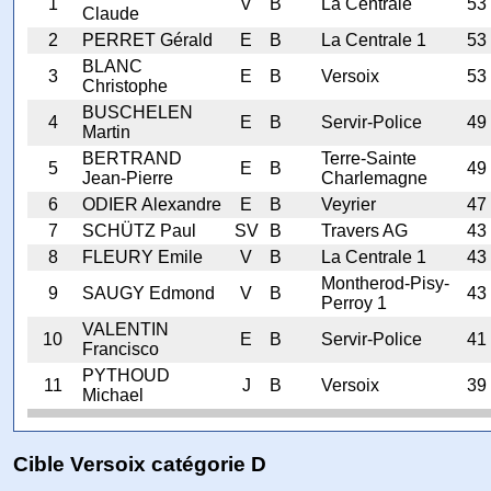
1
V
B
La Centrale
53
Claude
2
PERRET Gérald
E
B
La Centrale 1
53
BLANC
3
E
B
Versoix
53
Christophe
BUSCHELEN
4
E
B
Servir-Police
49
Martin
BERTRAND
Terre-Sainte
5
E
B
49
Jean-Pierre
Charlemagne
6
ODIER Alexandre
E
B
Veyrier
47
7
SCHÜTZ Paul
SV
B
Travers AG
43
8
FLEURY Emile
V
B
La Centrale 1
43
Montherod-Pisy-
9
SAUGY Edmond
V
B
43
Perroy 1
VALENTIN
10
E
B
Servir-Police
41
Francisco
PYTHOUD
11
J
B
Versoix
39
Michael
Cible Versoix catégorie D