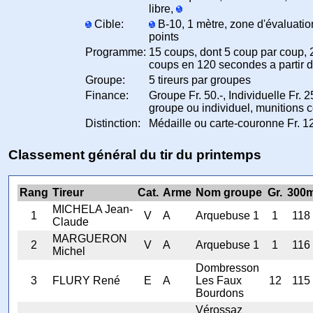
libre,
Cible:
B-10, 1 mètre, zone d'évaluatio
points
Programme:
15 coups, dont 5 coup par coup, 
coups en 120 secondes a partir 
Groupe:
5 tireurs par groupes
Finance:
Groupe Fr. 50.-, Individuelle Fr. 25
groupe ou individuel, munitions 
Distinction:
Médaille ou carte-couronne Fr. 12
Classement général du tir du printemps
Rang
Tireur
Cat.
Arme
Nom groupe
Gr.
300
MICHELA Jean-
1
V
A
Arquebuse 1
1
118
Claude
MARGUERON
2
V
A
Arquebuse 1
1
116
Michel
Dombresson
3
FLURY René
E
A
Les Faux
12
115
Bourdons
Vérossaz