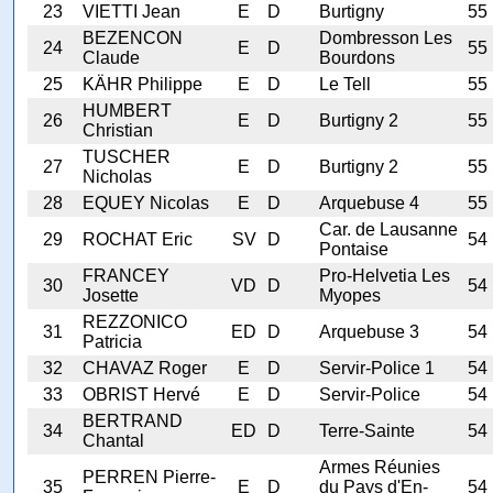
23
VIETTI Jean
E
D
Burtigny
55
BEZENCON
Dombresson Les
24
E
D
55
Claude
Bourdons
25
KÄHR Philippe
E
D
Le Tell
55
HUMBERT
26
E
D
Burtigny 2
55
Christian
TUSCHER
27
E
D
Burtigny 2
55
Nicholas
28
EQUEY Nicolas
E
D
Arquebuse 4
55
Car. de Lausanne
29
ROCHAT Eric
SV
D
54
Pontaise
FRANCEY
Pro-Helvetia Les
30
VD
D
54
Josette
Myopes
REZZONICO
31
ED
D
Arquebuse 3
54
Patricia
32
CHAVAZ Roger
E
D
Servir-Police 1
54
33
OBRIST Hervé
E
D
Servir-Police
54
BERTRAND
34
ED
D
Terre-Sainte
54
Chantal
Armes Réunies
PERREN Pierre-
35
E
D
du Pays d'En-
54