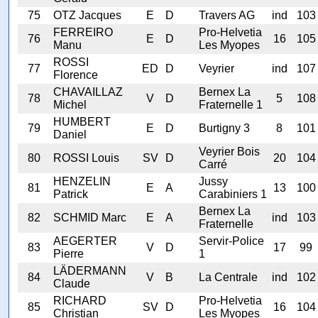
75
OTZ Jacques
E
D
Travers AG
ind
103
FERREIRO
Pro-Helvetia
76
E
D
16
105
Manu
Les Myopes
ROSSI
77
ED
D
Veyrier
ind
107
Florence
CHAVAILLAZ
Bernex La
78
V
D
5
108
Michel
Fraternelle 1
HUMBERT
79
E
D
Burtigny 3
8
101
Daniel
Veyrier Bois
80
ROSSI Louis
SV
D
20
104
Carré
HENZELIN
Jussy
81
E
A
13
100
Patrick
Carabiniers 1
Bernex La
82
SCHMID Marc
E
A
ind
103
Fraternelle
AEGERTER
Servir-Police
83
V
D
17
99
Pierre
1
LÄDERMANN
84
V
B
La Centrale
ind
102
Claude
RICHARD
Pro-Helvetia
85
SV
D
16
104
Christian
Les Myopes