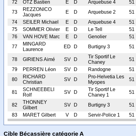
72
OTZ Bastien
E
D
Arquebuse 4
51
REZZONICO
73
E
D
Arquebuse 2
51
Jacques
74
SEILER Michael
E
D
Arquebuse 4
51
75
SOMMER Olivier
E
D
Le Tell
51
76
VAN HOVE Marc
E
D
Genolier
51
MINGARD
77
ED
D
Burtigny 3
51
Laurence
Tir Sportif Le
78
GIRIENS Aimé
SV
D
51
Chaney
79
PERREN Léon
SV
D
Randogne
51
RICHARD
Pro-Helvetia Les
80
SV
D
51
Christian
Myopes
SCHNEEBELI
Tir Sportif Le
81
SV
D
51
Rolf
Chaney 1
THONNEY
82
SV
D
Burtigny 3
51
Gilbert
83
MARET Gilbert
V
D
Servir-Police 1
51
Cible Bécassière catégorie A