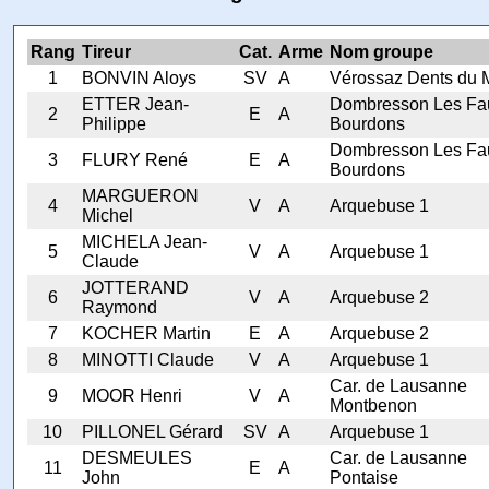
Rang
Tireur
Cat.
Arme
Nom groupe
1
BONVIN Aloys
SV
A
Vérossaz Dents du M
ETTER Jean-
Dombresson Les Fa
2
E
A
Philippe
Bourdons
Dombresson Les Fa
3
FLURY René
E
A
Bourdons
MARGUERON
4
V
A
Arquebuse 1
Michel
MICHELA Jean-
5
V
A
Arquebuse 1
Claude
JOTTERAND
6
V
A
Arquebuse 2
Raymond
7
KOCHER Martin
E
A
Arquebuse 2
8
MINOTTI Claude
V
A
Arquebuse 1
Car. de Lausanne
9
MOOR Henri
V
A
Montbenon
10
PILLONEL Gérard
SV
A
Arquebuse 1
DESMEULES
Car. de Lausanne
11
E
A
John
Pontaise