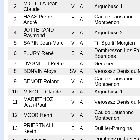
MICHELA Jean-
2
V
A
Arquebuse 1
Claude
HAAS Pierre-
Car. de Lausanne
3
E
A
André
Montbenon
JOTTERAND
4
V
A
Arquebuse 2
Raymond
5
SAPIN Jean-Marc
V
A
Tir Sportif Morgien
Dombresson Les Fa
6
FLURY René
E
A
Bourdons
7
D'AGNELLI Pietro
E
A
Genolier
8
BONVIN Aloys
SV
A
Vérossaz Dents du M
Car. de Lausanne
9
BENOIT Roland
V
A
Montbenon
10
MINOTTI Claude
V
A
Arquebuse 1
MARIETHOZ
11
V
A
Vérossaz Dents du M
Jean-Paul
Car. de Lausanne
12
MOOR Henri
V
A
Montbenon
PRIESTNALL
13
E
A
Duillier-Prangins
Kevin
Dombresson Les Fa