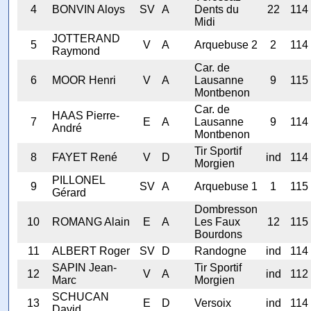
4
BONVIN Aloys
SV
A
Dents du
22
114
Midi
JOTTERAND
5
V
A
Arquebuse 2
2
114
Raymond
Car. de
6
MOOR Henri
V
A
Lausanne
9
115
Montbenon
Car. de
HAAS Pierre-
7
E
A
Lausanne
9
114
André
Montbenon
Tir Sportif
8
FAYET René
V
D
ind
114
Morgien
PILLONEL
9
SV
A
Arquebuse 1
1
115
Gérard
Dombresson
10
ROMANG Alain
E
A
Les Faux
12
115
Bourdons
11
ALBERT Roger
SV
D
Randogne
ind
114
SAPIN Jean-
Tir Sportif
12
V
A
ind
112
Marc
Morgien
SCHUCAN
13
E
D
Versoix
ind
114
David