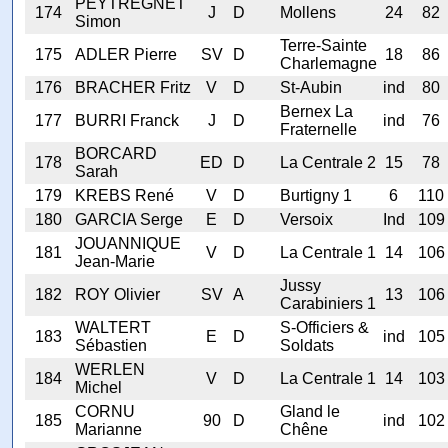
PEYTREGNET
174
J
D
Mollens
24
82
Simon
Terre-Sainte
175
ADLER Pierre
SV
D
18
86
Charlemagne
176
BRACHER Fritz
V
D
St-Aubin
ind
80
Bernex La
177
BURRI Franck
J
D
ind
76
Fraternelle
BORCARD
178
ED
D
La Centrale 2
15
78
Sarah
179
KREBS René
V
D
Burtigny 1
6
110
180
GARCIA Serge
E
D
Versoix
Ind
109
JOUANNIQUE
181
V
D
La Centrale 1
14
106
Jean-Marie
Jussy
182
ROY Olivier
SV
A
13
106
Carabiniers 1
WALTERT
S-Officiers &
183
E
D
ind
105
Sébastien
Soldats
WERLEN
184
V
D
La Centrale 1
14
103
Michel
CORNU
Gland le
185
90
D
ind
102
Marianne
Chêne