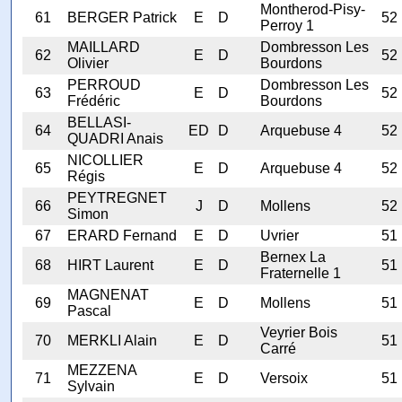
Montherod-Pisy-
61
BERGER Patrick
E
D
52
Perroy 1
MAILLARD
Dombresson Les
62
E
D
52
Olivier
Bourdons
PERROUD
Dombresson Les
63
E
D
52
Frédéric
Bourdons
BELLASI-
64
ED
D
Arquebuse 4
52
QUADRI Anais
NICOLLIER
65
E
D
Arquebuse 4
52
Régis
PEYTREGNET
66
J
D
Mollens
52
Simon
67
ERARD Fernand
E
D
Uvrier
51
Bernex La
68
HIRT Laurent
E
D
51
Fraternelle 1
MAGNENAT
69
E
D
Mollens
51
Pascal
Veyrier Bois
70
MERKLI Alain
E
D
51
Carré
MEZZENA
71
E
D
Versoix
51
Sylvain