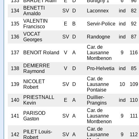
133
BARDET Alain
E
D
Burtigny 1
6
96
BENETTI
134
SV
D
Laconnex
ind
82
Arnaldo
VALENTIN
135
E
B
Servir-Police
ind
92
Francisco
VOCAT
136
SV
D
Randogne
ind
87
Georges
Car. de
137
BENOIT Roland
V
A
Lausanne
9
116
Montbenon
DEMIERRE
138
V
D
Pro-Helvetia
ind
85
Raymond
Car. de
NICOLET
139
SV
D
Lausanne
10
109
Robert
Pontaise
PRIESTNALL
Duillier-
140
E
A
ind
110
Kevin
Prangins
Car. de
PARISOD
141
SV
A
Lausanne
9
111
Gaston
Montbenon
Car. de
PILET Louis-
142
SV
A
Lausanne
9
112
Robert