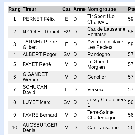
Rang
Tireur
Cat.
Arme
Nom groupe
Pt
Tir Sportif Le
1
PERNET Félix
E
D
59
Chaney 1
Car. de Lausanne
2
NICOLET Robert
SV
D
58
Pontaise
TANNER Pierre-
Yverdon militaire
3
E
D
58
Gilbert
Les Peclets
4
ALBERT Roger
SV
D
Randogne
57
Tir Sportif
5
FAYET René
V
D
57
Morgien
GIGANDET
6
V
D
Genolier
57
Werner
SCHUCAN
7
E
D
Versoix
57
David
Jussy Carabiniers
8
LUYET Marc
SV
D
56
1
Terre-Sainte
9
FAVRE Bernard
V
D
56
Charlemagne
AUGSBURGER
10
V
D
Car. Lausanne
56
Denis