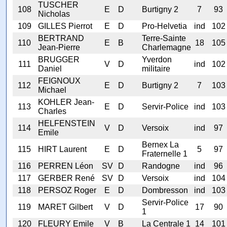
TUSCHER
108
E
D
Burtigny 2
7
93
Nicholas
109
GILLES Pierrot
E
D
Pro-Helvetia
ind
102
BERTRAND
Terre-Sainte
110
E
B
18
105
Jean-Pierre
Charlemagne
BRUGGER
Yverdon
111
V
D
ind
102
Daniel
militaire
FEIGNOUX
112
E
D
Burtigny 2
7
103
Michael
KOHLER Jean-
113
E
D
Servir-Police
ind
103
Charles
HELFENSTEIN
114
V
D
Versoix
ind
97
Emile
Bernex La
115
HIRT Laurent
E
D
5
97
Fraternelle 1
116
PERREN Léon
SV
D
Randogne
ind
96
117
GERBER René
SV
D
Versoix
ind
104
118
PERSOZ Roger
E
D
Dombresson
ind
103
Servir-Police
119
MARET Gilbert
V
D
17
90
1
120
FLEURY Emile
V
B
La Centrale 1
14
101