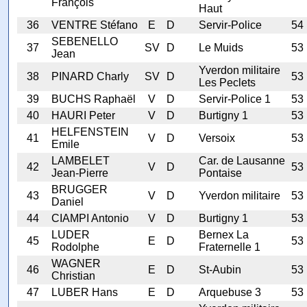
François
Haut
36
VENTRE Stéfano
E
D
Servir-Police
54
SEBENELLO
37
SV
D
Le Muids
53
Jean
Yverdon militaire
38
PINARD Charly
SV
D
53
Les Peclets
39
BUCHS Raphaël
V
D
Servir-Police 1
53
40
HAURI Peter
V
D
Burtigny 1
53
HELFENSTEIN
41
V
D
Versoix
53
Emile
LAMBELET
Car. de Lausanne
42
V
D
53
Jean-Pierre
Pontaise
BRUGGER
43
V
D
Yverdon militaire
53
Daniel
44
CIAMPI Antonio
V
D
Burtigny 1
53
LUDER
Bernex La
45
E
D
53
Rodolphe
Fraternelle 1
WAGNER
46
E
D
St-Aubin
53
Christian
47
LUBER Hans
E
D
Arquebuse 3
53