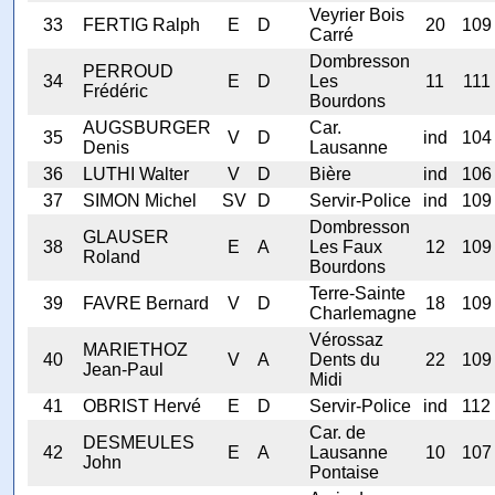
Veyrier Bois
33
FERTIG Ralph
E
D
20
109
Carré
Dombresson
PERROUD
34
E
D
Les
11
111
Frédéric
Bourdons
AUGSBURGER
Car.
35
V
D
ind
104
Denis
Lausanne
36
LUTHI Walter
V
D
Bière
ind
106
37
SIMON Michel
SV
D
Servir-Police
ind
109
Dombresson
GLAUSER
38
E
A
Les Faux
12
109
Roland
Bourdons
Terre-Sainte
39
FAVRE Bernard
V
D
18
109
Charlemagne
Vérossaz
MARIETHOZ
40
V
A
Dents du
22
109
Jean-Paul
Midi
41
OBRIST Hervé
E
D
Servir-Police
ind
112
Car. de
DESMEULES
42
E
A
Lausanne
10
107
John
Pontaise