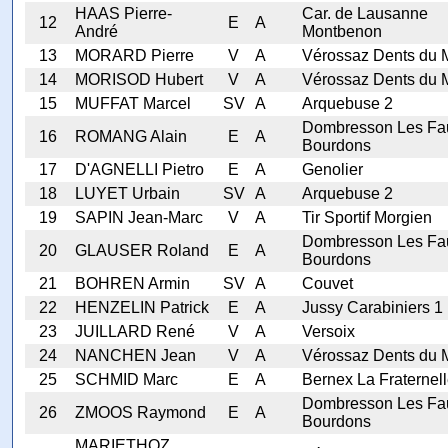
HAAS Pierre-
Car. de Lausanne
12
E
A
André
Montbenon
13
MORARD Pierre
V
A
Vérossaz Dents du M
14
MORISOD Hubert
V
A
Vérossaz Dents du M
15
MUFFAT Marcel
SV
A
Arquebuse 2
Dombresson Les Fa
16
ROMANG Alain
E
A
Bourdons
17
D'AGNELLI Pietro
E
A
Genolier
18
LUYET Urbain
SV
A
Arquebuse 2
19
SAPIN Jean-Marc
V
A
Tir Sportif Morgien
Dombresson Les Fa
20
GLAUSER Roland
E
A
Bourdons
21
BOHREN Armin
SV
A
Couvet
22
HENZELIN Patrick
E
A
Jussy Carabiniers 1
23
JUILLARD René
V
A
Versoix
24
NANCHEN Jean
V
A
Vérossaz Dents du M
25
SCHMID Marc
E
A
Bernex La Fraternel
Dombresson Les Fa
26
ZMOOS Raymond
E
A
Bourdons
MARIETHOZ