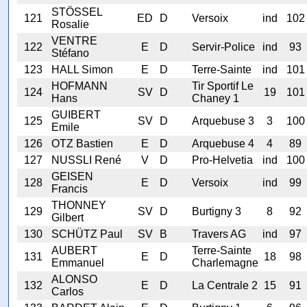
STÖSSEL
121
ED
D
Versoix
ind
102
Rosalie
VENTRE
122
E
D
Servir-Police
ind
93
Stéfano
123
HALL Simon
E
D
Terre-Sainte
ind
101
HOFMANN
Tir Sportif Le
124
SV
D
19
101
Hans
Chaney 1
GUIBERT
125
SV
D
Arquebuse 3
3
100
Emile
126
OTZ Bastien
E
D
Arquebuse 4
4
89
127
NUSSLI René
V
D
Pro-Helvetia
ind
100
GEISEN
128
E
D
Versoix
ind
99
Francis
THONNEY
129
SV
D
Burtigny 3
8
92
Gilbert
130
SCHÜTZ Paul
SV
B
Travers AG
ind
97
AUBERT
Terre-Sainte
131
E
D
18
98
Emmanuel
Charlemagne
ALONSO
132
E
D
La Centrale 2
15
91
Carlos