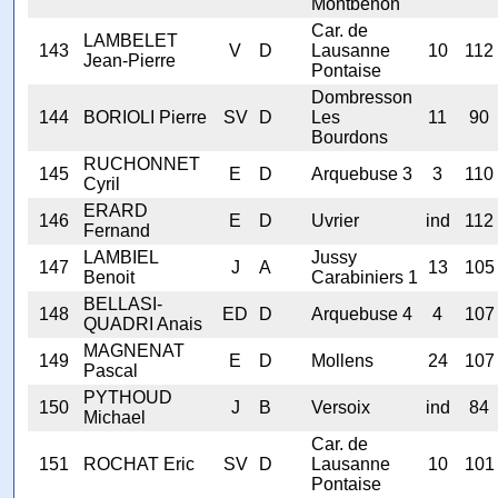
Montbenon
Car. de
LAMBELET
143
V
D
Lausanne
10
112
Jean-Pierre
Pontaise
Dombresson
144
BORIOLI Pierre
SV
D
Les
11
90
Bourdons
RUCHONNET
145
E
D
Arquebuse 3
3
110
Cyril
ERARD
146
E
D
Uvrier
ind
112
Fernand
LAMBIEL
Jussy
147
J
A
13
105
Benoit
Carabiniers 1
BELLASI-
148
ED
D
Arquebuse 4
4
107
QUADRI Anais
MAGNENAT
149
E
D
Mollens
24
107
Pascal
PYTHOUD
150
J
B
Versoix
ind
84
Michael
Car. de
151
ROCHAT Eric
SV
D
Lausanne
10
101
Pontaise