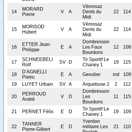
Vérossaz
MORARD
14
V
A
Dents du
22
114
Pierre
Midi
Vérossaz
MORISOD
15
V
A
Dents du
22
114
Hubert
Midi
Dombresson
ETTER Jean-
16
E
A
Les Faux
12
108
Philippe
Bourdons
SCHNEEBELI
Tir Sportif Le
17
SV
D
19
115
Rolf
Chaney 1
D'AGNELLI
18
E
A
Genolier
ind
109
Pietro
19
LUYET Urbain
SV
A
Arquebuse 2
2
112
Dombresson
PERROUD
20
V
D
Les
11
115
André
Bourdons
Tir Sportif Le
21
PERNET Félix
E
D
19
109
Chaney 1
Yverdon
TANNER
22
E
D
militaire Les
21
110
Pierre-Gilbert
Peclets