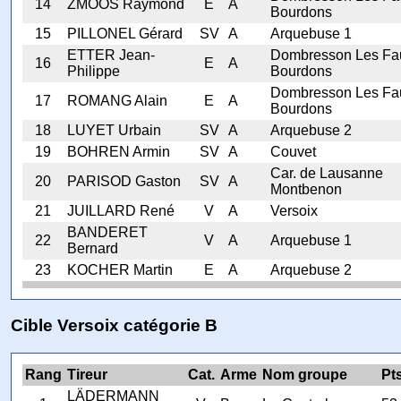
14
ZMOOS Raymond
E
A
Bourdons
15
PILLONEL Gérard
SV
A
Arquebuse 1
ETTER Jean-
Dombresson Les Fa
16
E
A
Philippe
Bourdons
Dombresson Les Fa
17
ROMANG Alain
E
A
Bourdons
18
LUYET Urbain
SV
A
Arquebuse 2
19
BOHREN Armin
SV
A
Couvet
Car. de Lausanne
20
PARISOD Gaston
SV
A
Montbenon
21
JUILLARD René
V
A
Versoix
BANDERET
22
V
A
Arquebuse 1
Bernard
23
KOCHER Martin
E
A
Arquebuse 2
Cible Versoix catégorie B
Rang
Tireur
Cat.
Arme
Nom groupe
Pt
LÄDERMANN