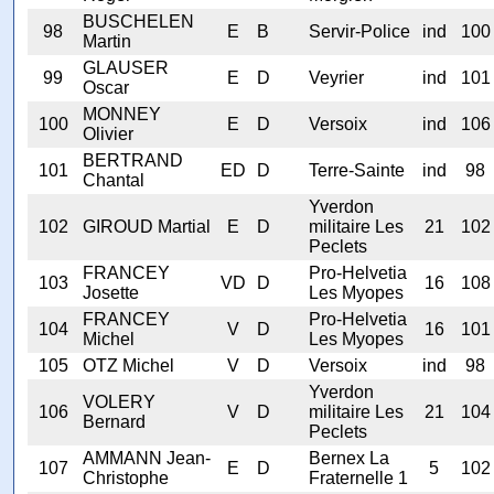
BUSCHELEN
98
E
B
Servir-Police
ind
100
Martin
GLAUSER
99
E
D
Veyrier
ind
101
Oscar
MONNEY
100
E
D
Versoix
ind
106
Olivier
BERTRAND
101
ED
D
Terre-Sainte
ind
98
Chantal
Yverdon
102
GIROUD Martial
E
D
militaire Les
21
102
Peclets
FRANCEY
Pro-Helvetia
103
VD
D
16
108
Josette
Les Myopes
FRANCEY
Pro-Helvetia
104
V
D
16
101
Michel
Les Myopes
105
OTZ Michel
V
D
Versoix
ind
98
Yverdon
VOLERY
106
V
D
militaire Les
21
104
Bernard
Peclets
AMMANN Jean-
Bernex La
107
E
D
5
102
Christophe
Fraternelle 1