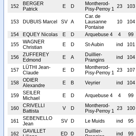
BERGER
Montherod-
152
E
D
23
103
Patrick
Pisy-Perroy 1
Car. de
153
DUBUIS Marcel
SV
A
Lausanne
10
104
Pontaise
154
EQUEY Nicolas
E
D
Arquebuse 4
4
99
WAGNER
155
E
D
St-Aubin
ind
101
Christian
ZUFFEREY
Duillier-
156
E
A
ind
104
Edmond
Prangins
LÜTHI Jean-
Montherod-
157
E
D
23
107
Claude
Pisy-Perroy 1
ODIER
158
E
B
Veyrier
ind
104
Alexandre
SEILER
159
E
D
Arquebuse 4
4
99
Michael
CRIVELLI
Montherod-
160
V
D
23
100
Battista
Pisy-Perroy 1
SEBENELLO
161
SV
D
Le Muids
ind
95
Jean
GAVILLET
Duillier-
162
ED
D
ind
99