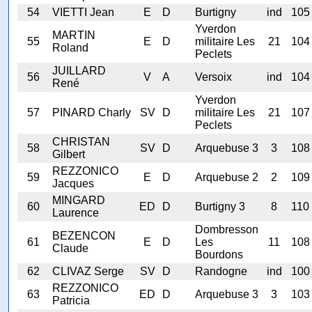
54
VIETTI Jean
E
D
Burtigny
ind
105
Yverdon
MARTIN
55
E
D
militaire Les
21
104
Roland
Peclets
JUILLARD
56
V
A
Versoix
ind
104
René
Yverdon
57
PINARD Charly
SV
D
militaire Les
21
107
Peclets
CHRISTAN
58
SV
D
Arquebuse 3
3
108
Gilbert
REZZONICO
59
E
D
Arquebuse 2
2
109
Jacques
MINGARD
60
ED
D
Burtigny 3
8
110
Laurence
Dombresson
BEZENCON
61
E
D
Les
11
108
Claude
Bourdons
62
CLIVAZ Serge
SV
D
Randogne
ind
100
REZZONICO
63
ED
D
Arquebuse 3
3
103
Patricia