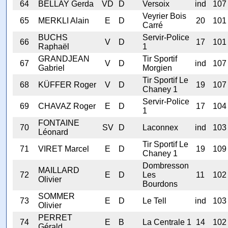
64
BELLAY Gerda
VD
D
Versoix
ind
107
Veyrier Bois
65
MERKLI Alain
E
D
20
101
Carré
BUCHS
Servir-Police
66
V
D
17
101
Raphaël
1
GRANDJEAN
Tir Sportif
67
V
D
ind
107
Gabriel
Morgien
Tir Sportif Le
68
KÜFFER Roger
V
D
19
107
Chaney 1
Servir-Police
69
CHAVAZ Roger
E
D
17
104
1
FONTAINE
70
SV
D
Laconnex
ind
103
Léonard
Tir Sportif Le
71
VIRET Marcel
E
D
19
109
Chaney 1
Dombresson
MAILLARD
72
E
D
Les
11
102
Olivier
Bourdons
SOMMER
73
E
D
Le Tell
ind
103
Olivier
PERRET
74
E
B
La Centrale 1
14
102
Gérald