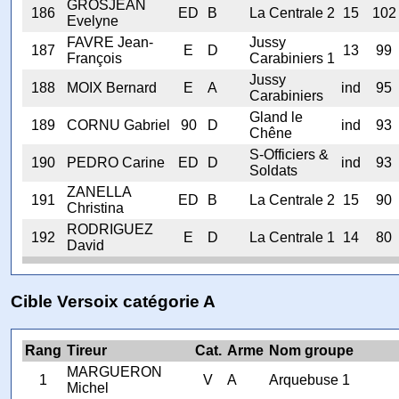
GROSJEAN
186
ED
B
La Centrale 2
15
102
Evelyne
FAVRE Jean-
Jussy
187
E
D
13
99
François
Carabiniers 1
Jussy
188
MOIX Bernard
E
A
ind
95
Carabiniers
Gland le
189
CORNU Gabriel
90
D
ind
93
Chêne
S-Officiers &
190
PEDRO Carine
ED
D
ind
93
Soldats
ZANELLA
191
ED
B
La Centrale 2
15
90
Christina
RODRIGUEZ
192
E
D
La Centrale 1
14
80
David
Cible Versoix catégorie A
Rang
Tireur
Cat.
Arme
Nom groupe
MARGUERON
1
V
A
Arquebuse 1
Michel