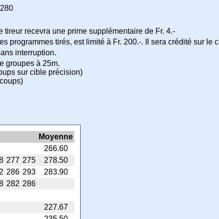
280
e tireur recevra une prime supplémentaire de Fr. 4.-
s programmes tirés, est limité à Fr. 200.-. Il sera crédité sur le 
ans interruption.
e groupes à 25m.
oups sur cible précision)
 coups)
Moyenne
266.60
8
277
275
278.50
2
286
293
283.90
8
282
286
227.67
235.50