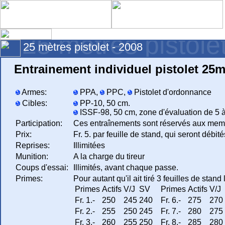
25 mètres pistole
25 mètres pistolet - 2008
Entrainement individuel pistolet 25
Armes:
PPA,
PPC,
Pistolet d'ordonnance
Cibles:
PP-10, 50 cm.
ISSF-98, 50 cm, zone d'évaluation de 5 à
Participation:
Ces entraînements sont réservés aux mem
Prix:
Fr. 5. par feuille de stand, qui seront débité
Reprises:
Illimitées
Munition:
A la charge du tireur
Coups d'essai:
Illimités, avant chaque passe.
Primes:
Pour autant qu'il ait tiré 3 feuilles de stan
Primes
Actifs
V/J
SV
Primes
Actifs
V/J
Fr. 1.-
250
245
240
Fr. 6.-
275
270
Fr. 2.-
255
250
245
Fr. 7.-
280
275
Fr. 3.-
260
255
250
Fr. 8.-
285
280