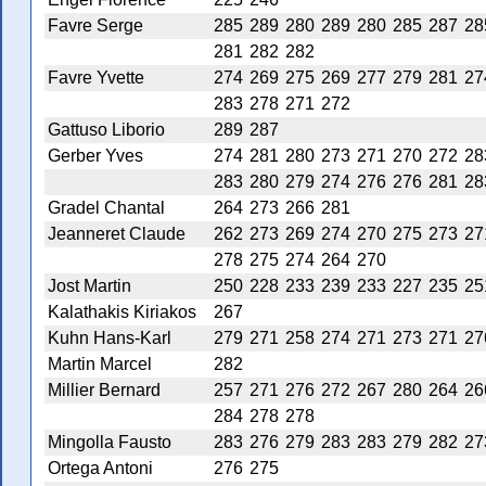
Favre Serge
285
289
280
289
280
285
287
28
281
282
282
Favre Yvette
274
269
275
269
277
279
281
27
283
278
271
272
Gattuso Liborio
289
287
Gerber Yves
274
281
280
273
271
270
272
28
283
280
279
274
276
276
281
28
Gradel Chantal
264
273
266
281
Jeanneret Claude
262
273
269
274
270
275
273
27
278
275
274
264
270
Jost Martin
250
228
233
239
233
227
235
25
Kalathakis Kiriakos
267
Kuhn Hans-Karl
279
271
258
274
271
273
271
27
Martin Marcel
282
Millier Bernard
257
271
276
272
267
280
264
26
284
278
278
Mingolla Fausto
283
276
279
283
283
279
282
27
Ortega Antoni
276
275