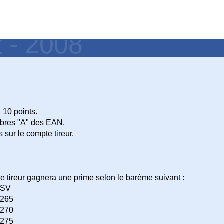
t - 2008
m
 10 points.
bres "A" des EAN.
s sur le compte tireur.
d le tireur gagnera une prime selon le barème suivant :
SV
265
270
275