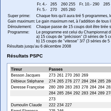
Fr. 4.-
265
260
255
Fr. 10.-
290
285
Fr. 5.-
270
265
260
Super prime:
Chaque fois qu'il aura tiré 5 programmes, l
Gain maximum:
Le gain maximum net, à l'addition de tous le
Déroulement:
Chaque passe de 15 coups doit être tirée s
Programme:
Le programme est celui du Championnat d
a) 15 coups de "précision" (3 séries de 5 c
b) 15 coups de "vitesse" 3/7 (3 séries de 5
Résultats jusqu'au 6 décembre 2008
Résultats PSPC
Tireur
Passes
Besson Jacques
273
261
270
260
269
Débieux Stéphane
274
265
276
277
284
284
285
28
Deresse Françoise
280
289
283
283
278
284
284
28
284
285
284
292
283
284
289
27
273
Dumoulin Claude
222
234
227
Engel Florence
225
246