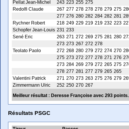
Pellat Jean-Michel
243
223
255
275
Redolfi Claude
267
277
278
278
278
279
275
28
277
276
280
282
284
282
281
28
Rychner Robert
218
249
229
219
219
232
223
22
Schopfer Jean-Louis
231
233
Sené Eric
263
271
272
269
275
281
280
27
273
273
267
272
278
Teolato Paolo
272
268
280
279
272
274
270
28
275
273
272
277
278
271
276
27
273
284
269
279
272
265
275
27
278
277
281
277
279
265
265
Valentini Patrick
271
270
273
263
275
276
279
26
Zimmermann Ulric
252
250
270
267
Meilleur résultat : Deresse Françoise avec 293 points.
Résultats PSGC
Tireur
Passes