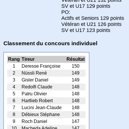
SV et U17 129 points
PO:
Actifs et Seniors 129 points
Vétéran et U21 126 points
SV et U17 123 points
Classement du concours individuel
Rang
Tireur
Résultat
1
Deresse Françoise
150
2
Nüssli René
149
3
Gisler Daniel
149
4
Redolfi Claude
148
5
Patru Olivier
148
6
Hartlieb Robert
148
7
Lucini Jean-Claude
148
8
Débieux Stéphane
148
9
Roch Daniel
147
10
Macheda Adeline
147