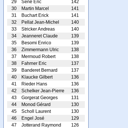
29
Sené Eric
142
30
Martin Marcel
141
31
Buchart Erick
141
32
Pellat Jean-Michel
140
33
Stricker Andreas
140
34
Jeanneret Claude
139
35
Besomi Enrico
139
36
Zimmermann Ulric
138
37
Mermoud Robert
138
38
Fahrner Eric
137
39
Banderet Bernard
137
40
Klaucke Gilbert
136
41
Rieder Hans
136
42
Schelker Jean-Pierre
136
43
Gorgerat Georges
131
44
Monod Gérard
130
45
Scholl Laurent
130
46
Engel José
129
47
Jotterand Raymond
126