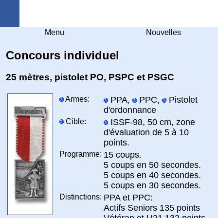
Arquebuse Genève
Menu
Nouvelles
Concours individuel
25 mètres, pistolet PO, PSPC et PSGC
Armes:
PPA,
PPC,
Pistolet
d'ordonnance
Cible:
ISSF-98, 50 cm, zone
d'évaluation de 5 à 10
points.
Programme:
15 coups.
5 coups en 50 secondes.
5 coups en 40 secondes.
5 coups en 30 secondes.
Distinctions:
PPA et PPC:
Actifs Seniors 135 points
Vétéran et U21 132 points