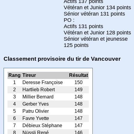
Actifs 137 points
Vétéran et Junior 134 points
Sénior vétéran 131 points
PO :
Actifs 131 points
Vétéran et Junior 128 points
Sénior vétéran et jeunesse
125 points
Classement provisoire du tir de Vancouver
Rang
Tireur
Résultat
1
Deresse Françoise
150
2
Hartlieb Robert
149
3
Millier Bernard
148
4
Gerber Yves
148
5
Patru Olivier
148
6
Favre Yvette
147
7
Débieux Stéphane
147
8
Nüssli René
146