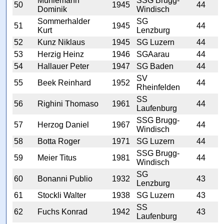
Mühlemann
SSG Brugg-
50
1945
44
Dominik
Windisch
Sommerhalder
SG
51
1945
44
Kurt
Lenzburg
52
Kunz Niklaus
1945
SG Luzern
44
53
Herzig Heinz
1946
SGAarau
44
54
Hallauer Peter
1947
SG Baden
44
SV
55
Beek Reinhard
1952
44
Rheinfelden
SS
56
Righini Thomaso
1961
44
Laufenburg
SSG Brugg-
57
Herzog Daniel
1967
44
Windisch
58
Botta Roger
1971
SG Luzern
44
SSG Brugg-
59
Meier Titus
1981
44
Windisch
SG
60
Bonanni Publio
1932
43
Lenzburg
61
Stockli Walter
1938
SG Luzern
43
SS
62
Fuchs Konrad
1942
43
Laufenburg