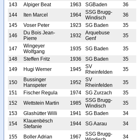
143
Alpiger Beat
1963
SGBaden
36
SSG Brugg-
144
Iten Marcel
1964
36
Windisch
145
Voser Peter
1923
SG Baden
35
Du Bois Jean-
Arquebuse
146
1932
35
Pierre
Genf
Wingeyer
147
1935
SG Baden
35
Wolfgang
148
Steffen Fritz
1936
SG Baden
35
SV
149
Hugi Werner
1945
35
Rheinfelden
Bussinger
SV
150
1952
35
Hanspeter
Rheinfelden
151
Fischer Regula
1974
SG Zurzach
35
SSG Brugg-
152
Wettstein Martin
1985
35
Windisch
153
Glashütter Willi
1941
SG Baden
34
Klauenbësch
154
1944
SG Aarau
34
Stefanie
SSG Brugg-
155
Boller Adrian
1967
34
Windisch