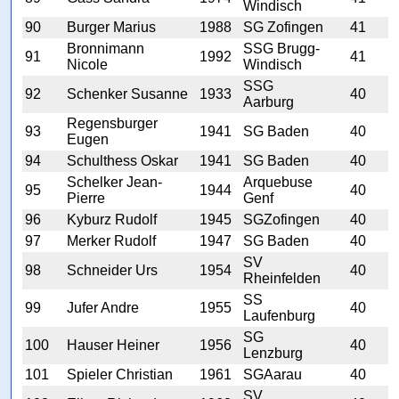
Windisch
90
Burger Marius
1988
SG Zofingen
41
Bronnimann
SSG Brugg-
91
1992
41
Nicole
Windisch
SSG
92
Schenker Susanne
1933
40
Aarburg
Regensburger
93
1941
SG Baden
40
Eugen
94
Schulthess Oskar
1941
SG Baden
40
Schelker Jean-
Arquebuse
95
1944
40
Pierre
Genf
96
Kyburz Rudolf
1945
SGZofingen
40
97
Merker Rudolf
1947
SG Baden
40
SV
98
Schneider Urs
1954
40
Rheinfelden
SS
99
Jufer Andre
1955
40
Laufenburg
SG
100
Hauser Heiner
1956
40
Lenzburg
101
Spieler Christian
1961
SGAarau
40
SV