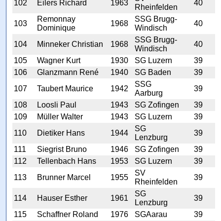
102
Eilers Richard
1963
40
Rheinfelden
Remonnay
SSG Brugg-
103
1968
40
Dominique
Windisch
SSG Brugg-
104
Minneker Christian
1968
40
Windisch
105
Wagner Kurt
1930
SG Luzern
39
106
Glanzmann René
1940
SG Baden
39
SSG
107
Taubert Maurice
1942
39
Aarburg
108
Loosli Paul
1943
SG Zofingen
39
109
Müller Walter
1943
SG Luzern
39
SG
110
Dietiker Hans
1944
39
Lenzburg
111
Siegrist Bruno
1946
SG Zofingen
39
112
Tellenbach Hans
1953
SG Luzern
39
SV
113
Brunner Marcel
1955
39
Rheinfelden
SG
114
Hauser Esther
1961
39
Lenzburg
115
Schaffner Roland
1976
SGAarau
39