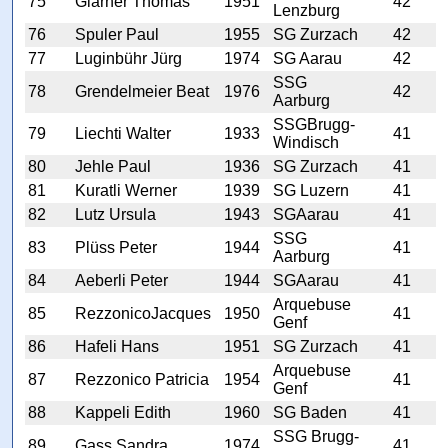
75
Glarner Thomas
1951
42
Lenzburg
76
Spuler Paul
1955
SG Zurzach
42
77
Luginbühr Jürg
1974
SG Aarau
42
SSG
78
Grendelmeier Beat
1976
42
Aarburg
SSGBrugg-
79
Liechti Walter
1933
41
Windisch
80
Jehle Paul
1936
SG Zurzach
41
81
Kuratli Werner
1939
SG Luzern
41
82
Lutz Ursula
1943
SGAarau
41
SSG
83
Plüss Peter
1944
41
Aarburg
84
Aeberli Peter
1944
SGAarau
41
Arquebuse
85
RezzonicoJacques
1950
41
Genf
86
Hafeli Hans
1951
SG Zurzach
41
Arquebuse
87
Rezzonico Patricia
1954
41
Genf
88
Kappeli Edith
1960
SG Baden
41
SSG Brugg-
89
Gass Sandra
1974
41