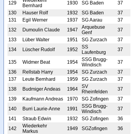
Wiederkehr
129
1930
SG Baden
37
Bernhard
130
Hauser Rolf
1932
SG Baden
37
131
Egil Werner
1937
SG Aarau
37
Arquebuse
132
Dumoulin Claude
1947
37
Genf
133
Lüber Walter
1951
SG Zurzach
37
SS
134
Lüscher Rudolf
1952
37
Laufenburg
SSG Brugg-
135
Widmer Beat
1954
37
Windisch
136
Rellstab Harry
1954
SG Zurzach
37
137
Leute Bernhard
1959
SG Zurzach
37
SV
138
Budmiger Andeas
1964
37
Rheinfelden
139
Kaufmann Andreas
1970
SG Zofingen
37
SSG Brugg-
140
Burri Laurie-Anne
1991
37
Windisch
141
Straub Edwin
1932
SG Zofingen
36
Wiederkehr
142
1949
SGZofingen
36
Markus