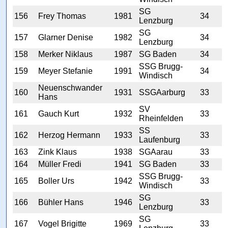
SG
156
Frey Thomas
1981
34
Lenzburg
SG
157
Glarner Denise
1982
34
Lenzburg
158
Merker Niklaus
1987
SG Baden
34
SSG Brugg-
159
Meyer Stefanie
1991
34
Windisch
Neuenschwander
160
1931
SSGAarburg
33
Hans
SV
161
Gauch Kurt
1932
33
Rheinfelden
SS
162
Herzog Hermann
1933
33
Laufenburg
163
Zink Klaus
1938
SGAarau
33
164
Müller Fredi
1941
SG Baden
33
SSG Brugg-
165
Boller Urs
1942
33
Windisch
SG
166
Bühler Hans
1946
33
Lenzburg
SG
167
Vogel Brigitte
1969
33