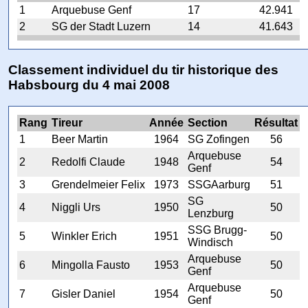
1
Arquebuse Genf
17
42.941
2
SG der Stadt Luzern
14
41.643
Classement individuel du tir historique des
Habsbourg du 4 mai 2008
Rang
Tireur
Année
Section
Résultat
1
Beer Martin
1964
SG Zofingen
56
Arquebuse
2
Redolfi Claude
1948
54
Genf
3
Grendelmeier Felix
1973
SSGAarburg
51
SG
4
Niggli Urs
1950
50
Lenzburg
SSG Brugg-
5
Winkler Erich
1951
50
Windisch
Arquebuse
6
Mingolla Fausto
1953
50
Genf
Arquebuse
7
Gisler Daniel
1954
50
Genf