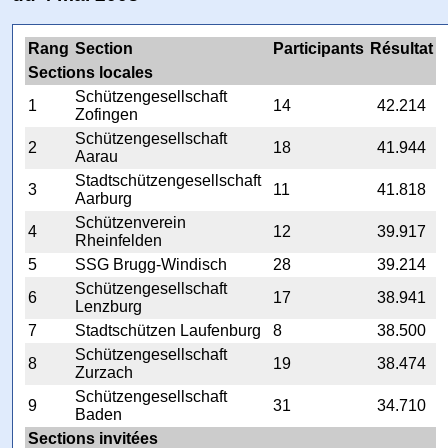
Rang
Section
Participants
Résultat
Sections locales
Schützengesellschaft
1
14
42.214
Zofingen
Schützengesellschaft
2
18
41.944
Aarau
Stadtschützengesellschaft
3
11
41.818
Aarburg
Schützenverein
4
12
39.917
Rheinfelden
5
SSG Brugg-Windisch
28
39.214
Schützengesellschaft
6
17
38.941
Lenzburg
7
Stadtschützen Laufenburg
8
38.500
Schützengesellschaft
8
19
38.474
Zurzach
Schützengesellschaft
9
31
34.710
Baden
Sections invitées