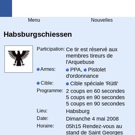
Arquebuse Genève
Menu
Nouvelles
Habsburgschiessen
Participation:
Ce tir est réservé aux
membres tireurs de
l'Arquebuse
Armes:
PPA,
Pistolet
d'ordonnance
Cible:
Cible spéciale 'Rütli'
Programme:
2 coups en 60 secondes
5 coups en 90 secondes
5 coups en 90 secondes
Lieu:
Habsburg
Date:
Dimanche 4 mai 2008
Horaire:
05h15 Rendez-vous au
stand de Saint Georges