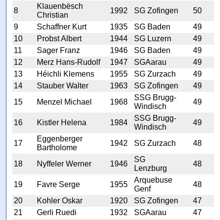
Klauenbësch
8
1992
SG Zofingen
50
Christian
9
Schaffner Kurt
1935
SG Baden
49
10
Probst Albert
1944
SG Luzern
49
11
Sager Franz
1946
SG Baden
49
12
Merz Hans-Rudolf
1947
SGAarau
49
13
Héichli Klemens
1955
SG Zurzach
49
14
Stauber Walter
1963
SG Zofingen
49
SSG Brugg-
15
Menzel Michael
1968
49
Windisch
SSG Brugg-
16
Kistler Helena
1984
49
Windisch
Eggenberger
17
1942
SG Zurzach
48
Bartholome
SG
18
Nyffeler Werner
1946
48
Lenzburg
Arquebuse
19
Favre Serge
1955
48
Genf
20
Kohler Oskar
1920
SG Zofingen
47
21
Gerli Ruedi
1932
SGAarau
47