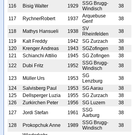
SSG Brugg-
116
Bisig Walter
1929
38
Windisch
Arquebuse
117
RychnerRobert
1937
38
Genf
SV
118
Mathys Hansueli
1938
38
Rheinfelden
119
Kalt Freddy
1942
SG Zurzach
38
120
Krenger Andreas
1943
SGZofingen
38
121
Schianchi Attilio
1945
SG Zofingen
38
SSG Brugg-
122
Dubi Fritz
1952
38
Windisch
SG
123
Müller Urs
1953
38
Lenzburg
124
Salvisberg Paul
1953
SG Aarau
38
125
Dellsperger Luzia
1955
SG Zurzach
38
126
Zurkirchen Peter
1956
SG Luzern
38
SSG
127
Jordi Stefan
1961
38
Aarburg
SSG Brugg-
128
Prokopchuk Anne
1989
38
Windisch