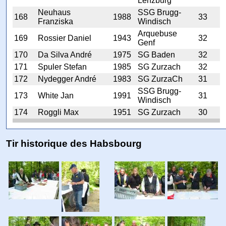
Lenzburg
Neuhaus
SSG Brugg-
168
1988
33
Franziska
Windisch
Arquebuse
169
Rossier Daniel
1943
32
Genf
170
Da Silva André
1975
SG Baden
32
171
Spuler Stefan
1985
SG Zurzach
32
172
Nydegger André
1983
SG ZurzaCh
31
SSG Brugg-
173
White Jan
1991
31
Windisch
174
Roggli Max
1951
SG Zurzach
30
Tir historique des Habsbourg