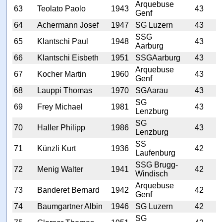
Arquebuse
63
Teolato Paolo
1943
43
Genf
64
Achermann Josef
1947
SG Luzern
43
SSG
65
Klantschi Paul
1948
43
Aarburg
66
Klantschi Eisbeth
1951
SSGAarburg
43
Arquebuse
67
Kocher Martin
1960
43
Genf
68
Lauppi Thomas
1970
SGAarau
43
SG
69
Frey Michael
1981
43
Lenzburg
SG
70
Haller Philipp
1986
43
Lenzburg
SS
71
Künzli Kurt
1936
42
Laufenburg
SSG Brugg-
72
Menig Walter
1941
42
Windisch
Arquebuse
73
Banderet Bernard
1942
42
Genf
74
Baumgartner Albin
1946
SG Luzern
42
SG