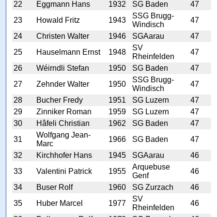
22
Eggmann Hans
1932
SG Baden
47
SSG Brugg-
23
Howald Fritz
1943
47
Windisch
24
Christen Walter
1946
SGAarau
47
SV
25
Hauselmann Ernst
1948
47
Rheinfelden
26
Wéirndli Stefan
1950
SG Baden
47
SSG Brugg-
27
Zehnder Walter
1950
47
Windisch
28
Bucher Fredy
1951
SG Luzern
47
29
Zinniker Roman
1959
SG Luzern
47
30
Hâfeli Christian
1962
SG Baden
47
Wolfgang Jean-
31
1966
SG Baden
47
Marc
32
Kirchhofer Hans
1945
SGAarau
46
Arquebuse
33
Valentini Patrick
1955
46
Genf
34
Buser Rolf
1960
SG Zurzach
46
SV
35
Huber Marcel
1977
46
Rheinfelden