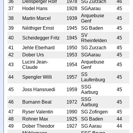
36
Dellsperger Rolf
1978
SG Zurzach
46
37
Hodel Hans
1928
SGAarau
45
Arquebuse
38
Martin Marcel
1939
45
Genf
39
Néithiger Ernst
1945
SG Baden
45
SV
40
Scheidegger Fritz
1945
45
Rheinfelden
41
Jehle Eberhard
1950
SG Zurzach
45
42
Dober Urs
1953
SGAarau
45
Lucini Jean-
Arquebuse
43
1954
45
Claude
Genf
SS
44
Spengler Willi
1957
45
Laufenburg
SSG
45
Joss Hansruedi
1959
45
Aarburg
SSG
46
Burnann Beat
1972
45
Aarburg
47
Ryser Valentin
1990
SG Zofingen
45
48
Rohner Max
1925
SG Baden
44
49
Dober Theodor
1927
SG Aarau
44