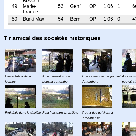
Besson
49
Marie-
53
Genf
OP
1.06
1
6
France
50
Bürki Max
54
Bern
OP
1.06
0
4
Tir amical des sociétés historiques
Présentation de la
A ce moment on ne
A ce moment on ne pouvait
A ce mom
journée...
pouvait s'attendre...
s'attendre...
pouvait s'
Petit frais dans la clairière
Petit frais dans la clairière
Y en a des qui tirent à
l'ordonnance..