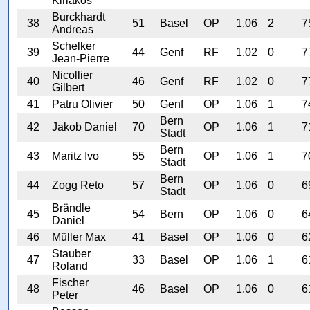
Kiriakos
Burckhardt
38
51
Basel
OP
1.06
2
7
Andreas
Schelker
39
44
Genf
RF
1.02
0
7
Jean-Pierre
Nicollier
40
46
Genf
RF
1.02
0
7
Gilbert
41
Patru Olivier
50
Genf
OP
1.06
1
7
Bern
42
Jakob Daniel
70
OP
1.06
1
7
Stadt
Bern
43
Maritz Ivo
55
OP
1.06
1
7
Stadt
Bern
44
Zogg Reto
57
OP
1.06
0
6
Stadt
Brändle
45
54
Bern
OP
1.06
0
6
Daniel
46
Müller Max
41
Basel
OP
1.06
0
6
Stauber
47
33
Basel
OP
1.06
1
6
Roland
Fischer
48
46
Basel
OP
1.06
0
6
Peter