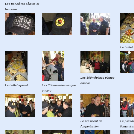
Les bannières bâloise et
bernoise
Le buffet 
Les 300métristes trinque
encore
Le buffet apéritif
Les 300métristes trinque
encore
Le président de
Le présid
l'organisation
l'organisa