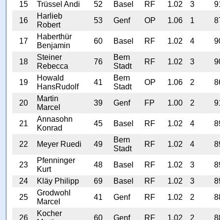
15
Trüssel Andi
52
Basel
RF
1.02
3
9
Harlieb
16
53
Genf
OP
1.06
1
8
Robert
Haberthür
17
60
Basel
RF
1.02
4
9
Benjamin
Steiner
Bern
18
76
RF
1.02
3
9
Rebecca
Stadt
Howald
Bern
19
41
OP
1.06
2
8
HansRudolf
Stadt
Martin
20
39
Genf
FP
1.00
2
9
Marcel
Annasohn
21
45
Basel
RF
1.02
4
8
Konrad
Bern
22
Meyer Ruedi
49
RF
1.02
4
8
Stadt
Pfenninger
23
48
Basel
RF
1.02
3
8
Kurt
24
Kläy Philipp
69
Basel
RF
1.02
3
8
Grodwohl
25
41
Genf
RF
1.02
2
8
Marcel
Kocher
26
60
Genf
RF
1.02
2
8