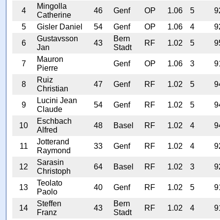
Mingolla
4
46
Genf
OP
1.06
5
9
Catherine
5
Gisler Daniel
54
Genf
OP
1.06
4
9
Gustavsson
Bern
6
43
RF
1.02
5
9
Jan
Stadt
Mauron
7
Genf
OP
1.06
3
9
Pierre
Ruiz
8
47
Genf
RF
1.02
5
9
Christian
Lucini Jean
9
54
Genf
RF
1.02
5
9
Claude
Eschbach
10
48
Basel
RF
1.02
4
9
Alfred
Jotterand
11
33
Genf
RF
1.02
4
9
Raymond
Sarasin
12
64
Basel
RF
1.02
3
9
Christoph
Teolato
13
40
Genf
RF
1.02
5
9
Paolo
Steffen
Bern
14
43
RF
1.02
4
9
Franz
Stadt