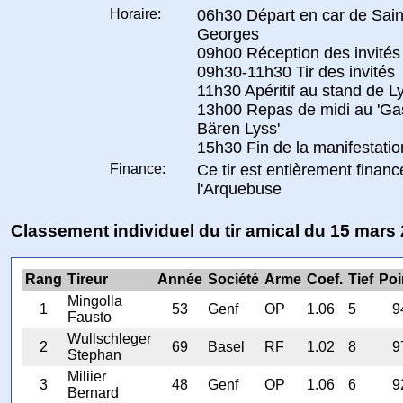
Horaire:
06h30 Départ en car de Sain
Georges
09h00 Réception des invités
09h30-11h30 Tir des invités
11h30 Apéritif au stand de L
13h00 Repas de midi au 'Ga
Bären Lyss'
15h30 Fin de la manifestatio
Finance:
Ce tir est entièrement financ
l'Arquebuse
Classement individuel du tir amical du 15 mars
Rang
Tireur
Année
Société
Arme
Coef.
Tief
Poi
Mingolla
1
53
Genf
OP
1.06
5
9
Fausto
Wullschleger
2
69
Basel
RF
1.02
8
9
Stephan
Miliier
3
48
Genf
OP
1.06
6
9
Bernard