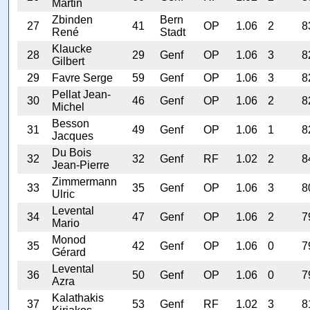
Martin
Zbinden
Bern
27
41
OP
1.06
2
8
René
Stadt
Klaucke
28
29
Genf
OP
1.06
3
8
Gilbert
29
Favre Serge
59
Genf
OP
1.06
3
8
Pellat Jean-
30
46
Genf
OP
1.06
2
8
Michel
Besson
31
49
Genf
OP
1.06
1
8
Jacques
Du Bois
32
32
Genf
RF
1.02
2
8
Jean-Pierre
Zimmermann
33
35
Genf
OP
1.06
3
8
Ulric
Levental
34
47
Genf
OP
1.06
2
7
Mario
Monod
35
42
Genf
OP
1.06
0
7
Gérard
Levental
36
50
Genf
OP
1.06
0
7
Azra
Kalathakis
37
53
Genf
RF
1.02
3
8