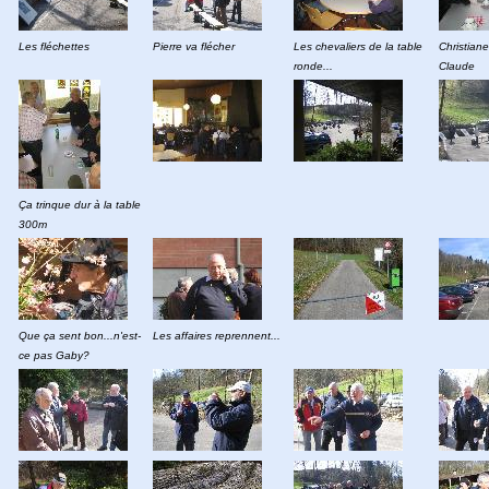
Les fléchettes
Pierre va flécher
Les chevaliers de la table
Christiane
ronde...
Claude
Ça trinque dur à la table
300m
Que ça sent bon...n'est-
Les affaires reprennent...
ce pas Gaby?