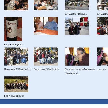
Le Gasthof Bären...
Le Gastho
Le vin du repas...
Bravo aux 300métristes!
Bravo aux 50métristes!
Echange de résultats avec
...et sous
l'école de tir...
Les Arquebusiers