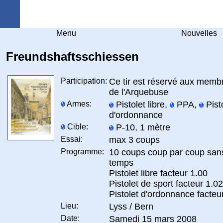
Arquebuse Genève
Menu
Nouvelles
Freundshaftsschiessen
Participation:
Ce tir est réservé aux membr
de l'Arquebuse
Armes:
Pistolet libre,
PPA,
Pist
d'ordonnance
Cible:
P-10, 1 mètre
Essai:
max 3 coups
Programme:
10 coups coup par coup sans
temps
Pistolet libre facteur 1.00
Pistolet de sport facteur 1.02
Pistolet d'ordonnance facteu
Lieu:
Lyss / Bern
Date:
Samedi 15 mars 2008