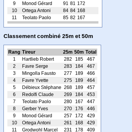
9
Monod Gérard
91
81
172
10
Ortega Antoni
84
84
168
11
Teolato Paolo
85
82
167
Classement combiné 25m et 50m
Rang
Tireur
25m
50m
Total
1
Hartlieb Robert
282
185
467
2
Favre Serge
283
184
467
3
Mingolla Fausto
277
189
466
4
Favre Yvette
275
189
464
5
Débieux Stéphane
268
189
457
6
Redolfi Claude
269
184
453
7
Teolato Paolo
280
167
447
8
Gerber Yves
270
176
446
9
Monod Gérard
257
172
429
10
Ortega Antoni
261
168
429
11
Grodwohl Marcel
231
178
409