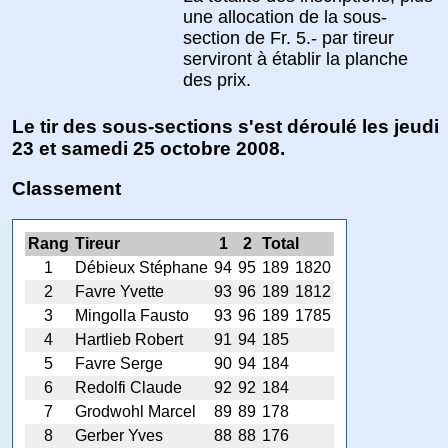
une allocation de la sous-
section de Fr. 5.- par tireur
serviront à établir la planche
des prix.
Le tir des sous-sections s'est déroulé les jeudi
23 et samedi 25 octobre 2008.
Classement
Rang
Tireur
1
2
Total
1
Débieux Stéphane
94
95
189
1820
2
Favre Yvette
93
96
189
1812
3
Mingolla Fausto
93
96
189
1785
4
Hartlieb Robert
91
94
185
5
Favre Serge
90
94
184
6
Redolfi Claude
92
92
184
7
Grodwohl Marcel
89
89
178
8
Gerber Yves
88
88
176