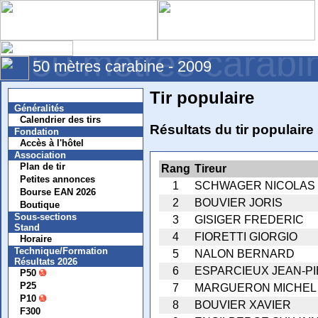
50 mètres carabi
50 mètres carabine - 2009
Tir populaire
Nouvelles
Généralités
Calendrier des tirs
Résultats du tir populaire
Fondation
Accès à l'hôtel
Association
Plan de tir
Rang
Tireur
Petites annonces
1
SCHWAGER NICOLAS
Bourse EAN 2026
2
BOUVIER JORIS
Boutique
Sous-sections
3
GISIGER FREDERIC
Stand
4
FIORETTI GIORGIO
Horaire
Technique/Formation
5
NALON BERNARD
Résultats 2026
6
ESPARCIEUX JEAN-P
P50
P25
7
MARGUERON MICHEL
P10
8
BOUVIER XAVIER
F300