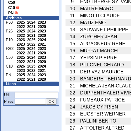
9
ENGILBERGE SYLVAI
C50
C10
10
MAITRE MARC
PN
11
MINOTTI CLAUDE
Archives
12
MATIZ EMO
P50
2025
2024
2023
2022
2021
2020
13
SAUVANET PHILIPPE
P25
2025
2024
2023
2022
2021
2020
14
ZURCHER JEAN
P10
2026
2025
2024
15
AUGAGNEUR RENE
2023
2022
2021
F300
2025
2024
2023
16
MUFFAT MARCEL
2022
2021
2020
17
YERSIN PIERRE
C50
2025
2024
2023
2022
2021
2020
18
PILLONEL GERARD
C10
2026
2025
2024
2023
2022
2021
19
DERIVAZ MAURICE
PN
2025
2024
2023
20
BANDERET BERNAR
2022
2021
2020
Liens
21
MICHELA JEAN-CLAU
Membre
22
DUPPENTHALER VIVI
Util.
23
FUMEAUX PATRICE
Pass.
24
JAKOB CYPRIEN
25
EUGSTER WERNER
26
PALLINI BENITO
27
AFFOLTER ALFRED