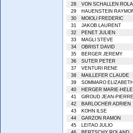
28
VON SCHALLEN ROL
29
HAUENSTEIN RAYMO
30
MOIOLI FREDERIC
31
JAKOB LAURENT
32
PENET JULIEN
33
MAGLI STEVE
34
OBRIST DAVID
35
BERGER JEREMY
36
SUTER PETER
37
VENTURI RENE
38
MAILLEFER CLAUDE
39
SOMMARO ELIZABET
40
HERGER MARIE-HEL
41
GIROUD JEAN-PIERR
42
BARLOCHER ADRIEN
43
KOHN ILSE
44
GARZON RAMON
45
LEITAO JULIO
46
BERTSCHY ROLAND