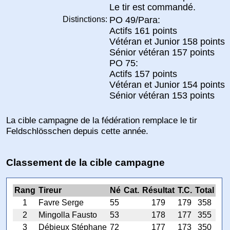
Le tir est commandé.
Distinctions:
PO 49/Para:
Actifs 161 points
Vétéran et Junior 158 points
Sénior vétéran 157 points
PO 75:
Actifs 157 points
Vétéran et Junior 154 points
Sénior vétéran 153 points
La cible campagne de la fédération remplace le tir
Feldschlösschen depuis cette année.
Classement de la cible campagne
Rang
Tireur
Né
Cat.
Résultat
T.C.
Total
1
Favre Serge
55
179
179
358
2
Mingolla Fausto
53
178
177
355
3
Débieux Stéphane
72
177
173
350