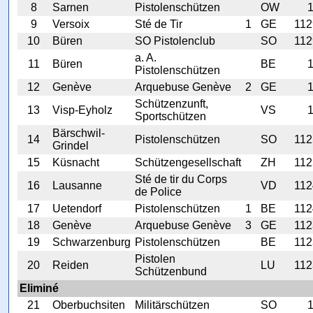
8
Sarnen
Pistolenschützen
OW
9
Versoix
Sté de Tir
1
GE
112
10
Büren
SO Pistolenclub
SO
112
a. A.
11
Büren
BE
Pistolenschützen
12
Genève
Arquebuse Genève
2
GE
Schützenzunft,
13
Visp-Eyholz
VS
Sportschützen
Bärschwil-
14
Pistolenschützen
SO
112
Grindel
15
Küsnacht
Schützengesellschaft
ZH
112
Sté de tir du Corps
16
Lausanne
VD
112
de Police
17
Uetendorf
Pistolenschützen
1
BE
112
18
Genève
Arquebuse Genève
3
GE
112
19
Schwarzenburg
Pistolenschützen
BE
112
Pistolen
20
Reiden
LU
112
Schützenbund
Eliminé
21
Oberbuchsiten
Militärschützen
SO