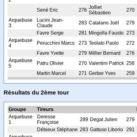
Jolliet
Sené Eric
276
270
Sébastien
Arquebuse
Lucini Jean-
283
Catalano Joël
279
3
Claude
Favre Serge
281
Mingolla Fausto
273
Arquebuse
Perucchini Marco
273
Teolato Paolo
272
4
Favre Yvette
279
Millier Bernard
276
Arquebuse
Patru Olivier
270
Valentini Patrick
258
5
Martin Marcel
271
Gerber Yves
259
Résultats du 2ème tour
Groupe
Tireurs
Arquebuse
Deresse
289
Degat Julien
279
1
Françoise
Débieux Stéphane
283
Gattuso Liborio
291
Arquebuse