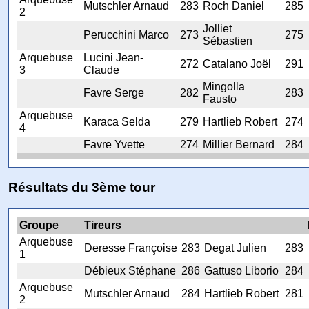
Mutschler Arnaud
283
Roch Daniel
285
2
Jolliet
Perucchini Marco
273
275
Sébastien
Arquebuse
Lucini Jean-
272
Catalano Joël
291
3
Claude
Mingolla
Favre Serge
282
283
Fausto
Arquebuse
Karaca Selda
279
Hartlieb Robert
274
4
Favre Yvette
274
Millier Bernard
284
Résultats du 3ème tour
Groupe
Tireurs
Arquebuse
Deresse Françoise
283
Degat Julien
283
1
Débieux Stéphane
286
Gattuso Liborio
284
Arquebuse
Mutschler Arnaud
284
Hartlieb Robert
281
2