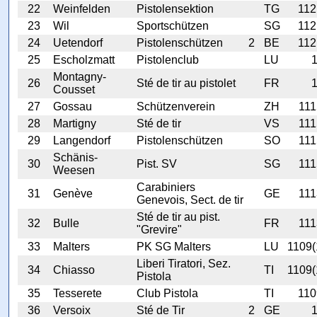
22
Weinfelden
Pistolensektion
TG
112
23
Wil
Sportschützen
SG
112
24
Uetendorf
Pistolenschützen
2
BE
112
25
Escholzmatt
Pistolenclub
LU
Montagny-
26
Sté de tir au pistolet
FR
Cousset
27
Gossau
Schützenverein
ZH
111
28
Martigny
Sté de tir
VS
111
29
Langendorf
Pistolenschützen
SO
111
Schänis-
30
Pist. SV
SG
111
Weesen
Carabiniers
31
Genève
GE
111
Genevois, Sect. de tir
Sté de tir au pist.
32
Bulle
FR
111
"Grevire"
33
Malters
PK SG Malters
LU
1109(
Liberi Tiratori, Sez.
34
Chiasso
TI
1109(
Pistola
35
Tesserete
Club Pistola
TI
110
36
Versoix
Sté de Tir
2
GE