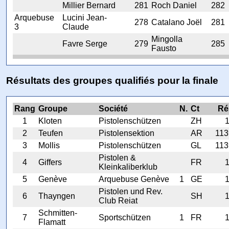
Millier Bernard
281
Roch Daniel
282
Arquebuse
Lucini Jean-
278
Catalano Joël
281
3
Claude
Mingolla
Favre Serge
279
285
Fausto
Résultats des groupes qualifiés pour la finale
Rang
Groupe
Société
N.
Ct
Ré
1
Kloten
Pistolenschützen
ZH
2
Teufen
Pistolensektion
AR
113
3
Mollis
Pistolenschützen
GL
113
Pistolen &
4
Giffers
FR
Kleinkaliberklub
5
Genève
Arquebuse Genève
1
GE
Pistolen und Rev.
6
Thayngen
SH
Club Reiat
Schmitten-
7
Sportschützen
1
FR
Flamatt