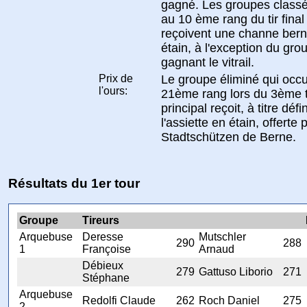
gagné. Les groupes classé
au 10 ème rang du tir final
reçoivent une channe bern
étain, à l'exception du gro
gagnant le vitrail.
Prix de
Le groupe éliminé qui occ
l'ours:
21ème rang lors du 3ème t
principal reçoit, à titre défini
l'assiette en étain, offerte 
Stadtschützen de Berne.
Résultats du 1er tour
Groupe
Tireurs
Arquebuse
Deresse
Mutschler
290
288
1
Françoise
Arnaud
Débieux
279
Gattuso Liborio
271
Stéphane
Arquebuse
Redolfi Claude
262
Roch Daniel
275
2