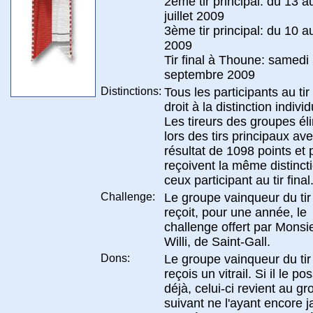
2ème tir principal: du 13 a
juillet 2009
3ème tir principal: du 10 a
2009
Tir final à Thoune: samedi
septembre 2009
Distinctions:
Tous les participants au tir 
droit à la distinction individ
Les tireurs des groupes él
lors des tirs principaux av
résultat de 1098 points et 
reçoivent la même distinct
ceux participant au tir final
Challenge:
Le groupe vainqueur du tir 
reçoit, pour une année, le
challenge offert par Mons
Willi, de Saint-Gall.
Dons:
Le groupe vainqueur du tir 
reçois un vitrail. Si il le p
déjà, celui-ci revient au g
suivant ne l'ayant encore 