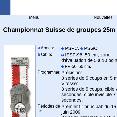
Arquebuse Genève
Menu
Nouvelles
Championnat Suisse de groupes 25m
Armes:
PSPC,
PSGC
Cible:
ISSF-98, 50 cm, zone
d'évaluation de 5 à 10 poin
PP-50, 50 cm.
Programme:
Précision:
3 séries de 5 coups en 5 m
Vitesse:
3 séries de 5 coups, cible v
secondes, cible invisible 7
secondes.
Périodes de
Premier tir principal: du 1
tir:
juin 2009