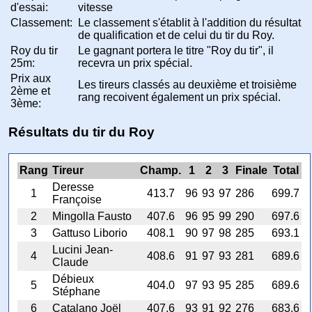
d'essai:
vitesse
Classement:
Le classement s'établit à l'addition du résultat
de qualification et de celui du tir du Roy.
Roy du tir
Le gagnant portera le titre "Roy du tir", il
25m:
recevra un prix spécial.
Prix aux
Les tireurs classés au deuxième et troisième
2ème et
rang recoivent également un prix spécial.
3ème:
Résultats du tir du Roy
Rang
Tireur
Champ.
1
2
3
Finale
Total
Deresse
1
413.7
96
93
97
286
699.7
Françoise
2
Mingolla Fausto
407.6
96
95
99
290
697.6
3
Gattuso Liborio
408.1
90
97
98
285
693.1
Lucini Jean-
4
408.6
91
97
93
281
689.6
Claude
Débieux
5
404.0
97
93
95
285
689.6
Stéphane
6
Catalano Joël
407.6
93
91
92
276
683.6