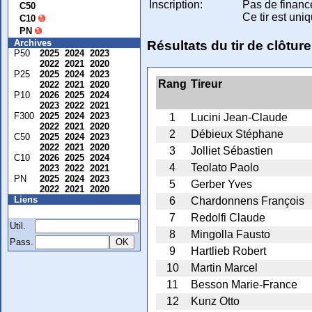
Inscription:
Pas de finance
C50
Ce tir est uni
C10
PN
Archives
Résultats du tir de clôtur
P50
2025
2024
2023
2022
2021
2020
P25
2025
2024
2023
Rang
Tireur
2022
2021
2020
P10
2026
2025
2024
2023
2022
2021
F300
2025
2024
2023
1
Lucini Jean-Claude
2022
2021
2020
2
Débieux Stéphane
C50
2025
2024
2023
2022
2021
2020
3
Jolliet Sébastien
C10
2026
2025
2024
4
Teolato Paolo
2023
2022
2021
PN
2025
2024
2023
5
Gerber Yves
2022
2021
2020
Liens
6
Chardonnens François
Membre
7
Redolfi Claude
Util.
8
Mingolla Fausto
Pass.
9
Hartlieb Robert
10
Martin Marcel
11
Besson Marie-France
12
Kunz Otto