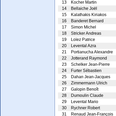
13
Kocher Martin
14
Bellaiche Joël
15
Kalathakis Kiriakos
16
Banderet Bernard
17
Simon Michel
18
Stricker Andreas
19
Loïez Patrice
20
Levental Azra
21
Portianucha Alexandre
22
Jotterand Raymond
23
Schelker Jean-Pierre
24
Furter Sébastien
25
Dahan Jean-Jacques
26
Zimmermann Ulrich
27
Galopin Benoît
28
Dumoulin Claude
29
Levental Mario
30
Rychner Robert
31
Renaud Jean-François