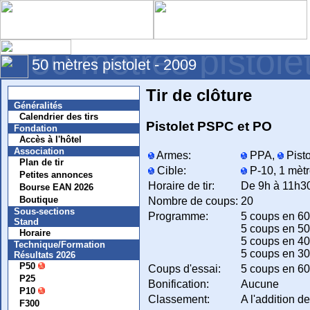
50 mètres pistole
50 mètres pistolet - 2009
Tir de clôture
Nouvelles
Généralités
Calendrier des tirs
Pistolet PSPC et PO
Fondation
Accès à l'hôtel
Association
Armes:
PPA,
Pisto
Plan de tir
Cible:
P-10, 1 mèt
Petites annonces
Horaire de tir:
De 9h à 11h3
Bourse EAN 2026
Boutique
Nombre de coups:
20
Sous-sections
Programme:
5 coups en 6
Stand
5 coups en 5
Horaire
5 coups en 4
Technique/Formation
5 coups en 3
Résultats 2026
P50
Coups d'essai:
5 coups en 6
P25
Bonification:
Aucune
P10
Classement:
A l'addition d
F300