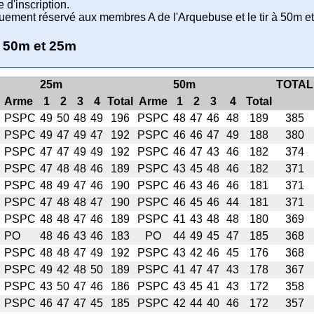
 d'inscription.
quement réservé aux membres A de l'Arquebuse et le tir à 50m et
e 50m et 25m
25m
50m
TOTAL
Arme
1
2
3
4
Total
Arme
1
2
3
4
Total
PSPC
49
50
48
49
196
PSPC
48
47
46
48
189
385
PSPC
49
47
49
47
192
PSPC
46
46
47
49
188
380
PSPC
47
47
49
49
192
PSPC
46
47
43
46
182
374
PSPC
47
48
48
46
189
PSPC
43
45
48
46
182
371
PSPC
48
49
47
46
190
PSPC
46
43
46
46
181
371
PSPC
47
48
48
47
190
PSPC
46
45
46
44
181
371
PSPC
48
48
47
46
189
PSPC
41
43
48
48
180
369
PO
48
46
43
46
183
PO
44
49
45
47
185
368
PSPC
48
48
47
49
192
PSPC
43
42
46
45
176
368
PSPC
49
42
48
50
189
PSPC
41
47
47
43
178
367
PSPC
43
50
47
46
186
PSPC
43
45
41
43
172
358
PSPC
46
47
47
45
185
PSPC
42
44
40
46
172
357