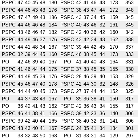
PSPC
47
40
45
48
180
PSPC
43
41
46
43
173
353
PSPC
44
46
43
43
176
PSPC
38
43
47
44
172
348
PSPC
47
47
49
43
186
PSPC
43
37
34
45
159
345
PSPC
44
46
46
48
184
PSPC
40
43
46
32
161
345
PSPC
43
46
46
47
182
PSPC
42
40
36
42
160
342
PSPC
44
49
46
37
176
PSPC
43
42
34
43
162
338
PSPC
44
41
48
34
167
PSPC
39
44
42
45
170
337
PSPC
32
39
44
45
160
PSPC
46
38
45
44
173
333
PO
42
46
39
40
167
PO
41
40
40
43
164
331
PSPC
41
46
44
44
175
PSPC
37
38
45
35
155
330
PSPC
44
48
45
39
176
PSPC
28
46
39
40
153
329
PSPC
45
46
47
40
178
PSPC
42
44
30
32
148
326
PSPC
44
44
40
45
173
PSPC
27
37
44
44
152
325
PO
44
37
43
43
167
PO
35
36
38
41
150
317
PO
36
42
41
43
162
PSPC
42
36
43
34
155
317
PSPC
46
41
38
41
166
PSPC
39
42
23
36
140
306
PSPC
39
42
40
44
165
PSPC
38
40
32
31
141
306
PSPC
43
43
40
41
167
PSPC
24
35
41
34
134
301
PO
38
32
48
50
168
PO
31
33
31
34
129
297