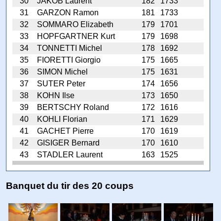
30
JAKOB Laurent
182
1733
31
GARZON Ramon
181
1733
32
SOMMARO Elizabeth
179
1701
33
HOPFGARTNER Kurt
179
1698
34
TONNETTI Michel
178
1692
35
FIORETTI Giorgio
175
1665
36
SIMON Michel
175
1631
37
SUTER Peter
174
1656
38
KOHN Ilse
173
1650
39
BERTSCHY Roland
172
1616
40
KOHLI Florian
171
1629
41
GACHET Pierre
170
1619
42
GISIGER Bernard
170
1610
43
STADLER Laurent
163
1525
Banquet du tir des 20 coups