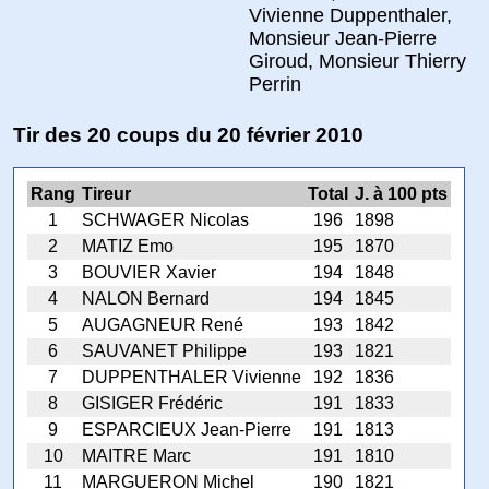
Vivienne Duppenthaler,
Monsieur Jean-Pierre
Giroud, Monsieur Thierry
Perrin
Tir des 20 coups du 20 février 2010
Rang
Tireur
Total
J. à 100 pts
1
SCHWAGER Nicolas
196
1898
2
MATIZ Emo
195
1870
3
BOUVIER Xavier
194
1848
4
NALON Bernard
194
1845
5
AUGAGNEUR René
193
1842
6
SAUVANET Philippe
193
1821
7
DUPPENTHALER Vivienne
192
1836
8
GISIGER Frédéric
191
1833
9
ESPARCIEUX Jean-Pierre
191
1813
10
MAITRE Marc
191
1810
11
MARGUERON Michel
190
1821