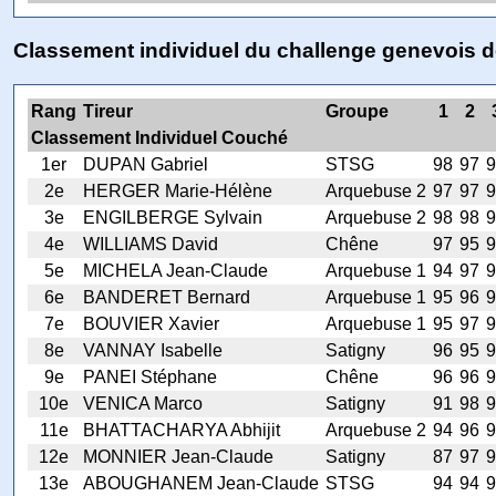
Classement individuel du challenge genevois 
Rang
Tireur
Groupe
1
2
Classement Individuel Couché
1er
DUPAN Gabriel
STSG
98
97
9
2e
HERGER Marie-Hélène
Arquebuse 2
97
97
9
3e
ENGILBERGE Sylvain
Arquebuse 2
98
98
9
4e
WILLIAMS David
Chêne
97
95
9
5e
MICHELA Jean-Claude
Arquebuse 1
94
97
9
6e
BANDERET Bernard
Arquebuse 1
95
96
9
7e
BOUVIER Xavier
Arquebuse 1
95
97
9
8e
VANNAY Isabelle
Satigny
96
95
9
9e
PANEI Stéphane
Chêne
96
96
9
10e
VENICA Marco
Satigny
91
98
9
11e
BHATTACHARYA Abhijit
Arquebuse 2
94
96
9
12e
MONNIER Jean-Claude
Satigny
87
97
9
13e
ABOUGHANEM Jean-Claude
STSG
94
94
9