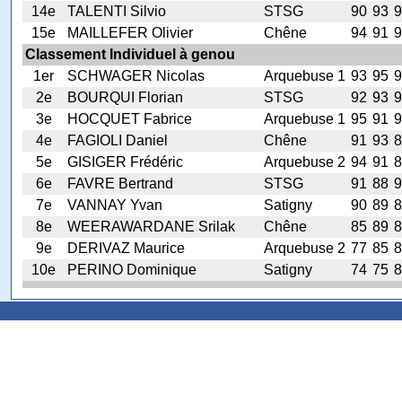
14e
TALENTI Silvio
STSG
90
93
9
15e
MAILLEFER Olivier
Chêne
94
91
9
Classement Individuel à genou
1er
SCHWAGER Nicolas
Arquebuse 1
93
95
9
2e
BOURQUI Florian
STSG
92
93
9
3e
HOCQUET Fabrice
Arquebuse 1
95
91
9
4e
FAGIOLI Daniel
Chêne
91
93
8
5e
GISIGER Frédéric
Arquebuse 2
94
91
8
6e
FAVRE Bertrand
STSG
91
88
9
7e
VANNAY Yvan
Satigny
90
89
8
8e
WEERAWARDANE Srilak
Chêne
85
89
8
9e
DERIVAZ Maurice
Arquebuse 2
77
85
8
10e
PERINO Dominique
Satigny
74
75
8