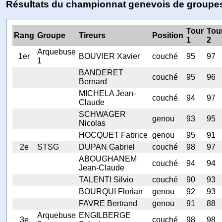
Résultats du championnat genevois de groupe
Tour
Tou
Rang
Groupe
Tireurs
Position
1
2
Arquebuse
1er
BOUVIER Xavier
couché
95
97
1
BANDERET
couché
95
96
Bernard
MICHELA Jean-
couché
94
97
Claude
SCHWAGER
genou
93
95
Nicolas
HOCQUET Fabrice
genou
95
91
2e
STSG
DUPAN Gabriel
couché
98
97
ABOUGHANEM
couché
94
94
Jean-Claude
TALENTI Silvio
couché
90
93
BOURQUI Florian
genou
92
93
FAVRE Bertrand
genou
91
88
Arquebuse
ENGILBERGE
3e
couché
98
98