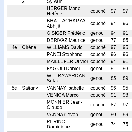
2
Sylvain
HERGER Marie-
couché
97
97
Hélène
BHATTACHARYA
couché
94
96
Abhijit
GISIGER Frédéric
genou
94
91
DERIVAZ Maurice
genou
77
85
4e
Chêne
WILLIAMS David
couché
97
95
PANEI Stéphane
couché
96
96
MAILLEFER Olivier
couché
94
91
FAGIOLI Daniel
genou
91
93
WEERAWARDANE
genou
85
89
Srilak
5e
Satigny
VANNAY Isabelle
couché
96
95
VENICA Marco
couché
91
98
MONNIER Jean-
couché
87
97
Claude
VANNAY Yvan
genou
90
89
PERINO
genou
74
75
Dominique