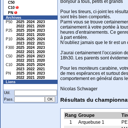
Bonjour à tous, petits et grands
C50
C10
Pour les tireurs, ci-joint les ré
PN
sont très bien comportés.
Archives
Parmi vous se trouve certainement 
P50
2025
2024
2023
2022
2021
2020
certainement à votre portée à tou
P25
2025
2024
2023
heures d'entrainements. Ce genre 
2022
2021
2020
à part entière.
P10
2026
2025
2024
N'oubliez jamais que le tir est u
2023
2022
2021
F300
2025
2024
2023
2022
2021
2020
J'aurai certainement l'occasion de
C50
2025
2024
2023
18h30. Les parents sont évidemen
2022
2021
2020
C10
2026
2025
2024
Pour les moniteurs carabine, votre
2023
2022
2021
de mes espérances et surtout des 
PN
2025
2024
2023
2022
2021
2020
comportement en général dans le s
Liens
Membre
Nicolas Schwager
Util.
Résultats du championnat
Pass.
Rang
Groupe
Ti
1
Arquebuse 1
PE