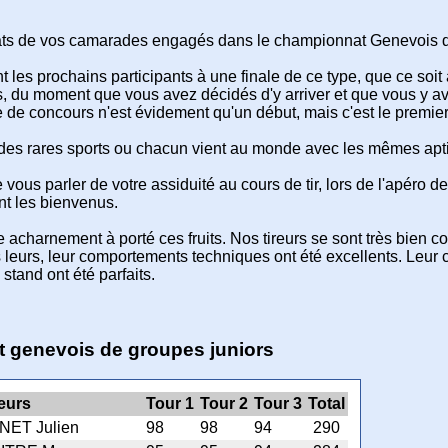
sultats de vos camarades engagés dans le championnat Genevois d
les prochains participants à une finale de ce type, que ce soit 
s, du moment que vous avez décidés d'y arriver et que vous y av
de concours n'est évidement qu'un début, mais c'est le premier
n des rares sports ou chacun vient au monde avec les mêmes aptit
 vous parler de votre assiduité au cours de tir, lors de l'apéro de
t les bienvenus.
 acharnement à porté ces fruits. Nos tireurs se sont très bien co
leurs, leur comportements techniques ont été excellents. Leur 
tand ont été parfaits.
 genevois de groupes juniors
reurs
Tour 1
Tour 2
Tour 3
Total
NET Julien
98
98
94
290