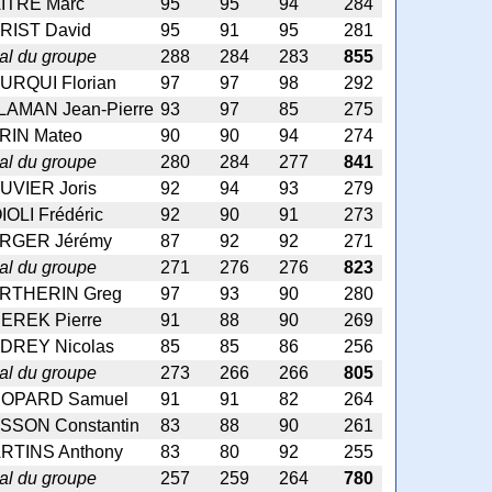
ITRE Marc
95
95
94
284
RIST David
95
91
95
281
al du groupe
288
284
283
855
URQUI Florian
97
97
98
292
LAMAN Jean-Pierre
93
97
85
275
RIN Mateo
90
90
94
274
al du groupe
280
284
277
841
UVIER Joris
92
94
93
279
IOLI Frédéric
92
90
91
273
RGER Jérémy
87
92
92
271
al du groupe
271
276
276
823
RTHERIN Greg
97
93
90
280
BEREK Pierre
91
88
90
269
DREY Nicolas
85
85
86
256
al du groupe
273
266
266
805
OPARD Samuel
91
91
82
264
SSON Constantin
83
88
90
261
RTINS Anthony
83
80
92
255
al du groupe
257
259
264
780