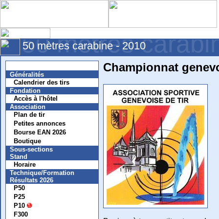
50 mètres carabi
50 mètres carabine - 2010
Championnat genevo
Nouvelles
Généralités
Calendrier des tirs
Fondation
Accès à l'hôtel
Association
Plan de tir
Petites annonces
Bourse EAN 2026
Boutique
Sous-sections
Stand
Horaire
Technique/Formation
Résultats 2026
P50
P25
P10
F300