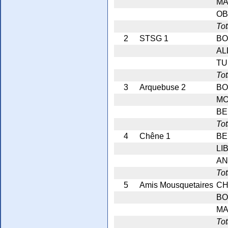
MA
OB
Tot
2
STSG 1
BO
AL
TU
Tot
3
Arquebuse 2
BO
MO
BE
Tot
4
Chêne 1
BE
LI
AN
Tot
5
Amis Mousquetaires
CH
BO
MA
Tot