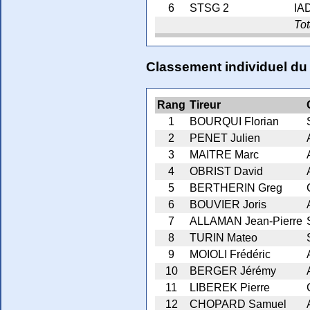
6
STSG 2
IA
Tot
Classement individuel du
Rang
Tireur
1
BOURQUI Florian
2
PENET Julien
3
MAITRE Marc
4
OBRIST David
5
BERTHERIN Greg
6
BOUVIER Joris
7
ALLAMAN Jean-Pierre
8
TURIN Mateo
9
MOIOLI Frédéric
10
BERGER Jérémy
11
LIBEREK Pierre
12
CHOPARD Samuel