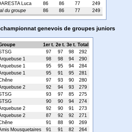
DARESTA Luca
86
86
77
249
al du groupe
86
86
77
249
 championnat genevois de groupes juniors
Groupe
1er t.
2e t.
3e t.
Total
STSG
97
97
98
292
Arquebuse 1
98
98
94
290
Arquebuse 1
95
95
94
284
Arquebuse 1
95
91
95
281
Chêne
97
93
90
280
Arquebuse 2
92
94
93
279
STSG
93
97
85
275
STSG
90
90
94
274
Arquebuse 2
92
90
91
273
Arquebuse 2
87
92
92
271
Chêne
91
88
90
269
Amis Mousquetaires
91
91
82
264