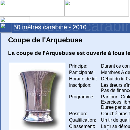
50 mètres carabi
50 mètres carabine - 2010
Coupe de l'Arquebuse
La coupe de l'Arquebuse est ouverte à tous 
Principe:
Durant ce conc
Participants:
Membres A de 
Horaire de tir:
Début du tir 0
Inscription:
Les tireurs s'
Pas de finance
Programme:
Par tour : Cib
Exercices libr
Durée par tour
Position:
Couché bras f
Qualification:
Un tir de qual
Classement:
Le tir se dérou