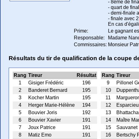
- 8ème de fina
- quart de fina
- demi-finale a
- finale avec 2
En cas d'égali
Prime:
Le gagnant est
Responsable:
Madame Nancy
Commissaires:
Monsieur Patr
Résultats du tir de qualification de la coupe 
Rang
Tireur
Résultat
Rang
Tireur
1
Gisiger Frédéric
196
9
Pillonel G
2
Banderet Bernard
195
10
Duppentha
3
Kocher Martin
195
11
Margueron
4
Herger Marie-Hélène
194
12
Esparcieux
5
Bouvier Joris
192
13
Bhattacha
6
Bouvier Xavier
191
14
Maître Ma
7
Joux Patrice
191
15
Sauvanet 
8
Matiz Emo
191
16
Bertschy 