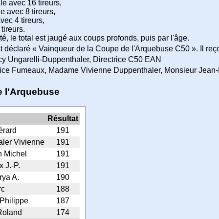
le avec 16 tireurs,
le avec 8 tireurs,
vec 4 tireurs,
 tireurs.
té, le total est jaugé aux coups profonds, puis par l'âge.
 déclaré « Vainqueur de la Coupe de l'Arquebuse C50 ». Il reçoit, 
 Ungarelli-Duppenthaler, Directrice C50 EAN
ice Fumeaux, Madame Vivienne Duppenthaler, Monsieur Jean-Pi
de l'Arquebuse
Résultat
érard
191
ler Vivienne
191
 Michel
191
 J.-P.
191
rya A.
190
rc
188
Philippe
187
Roland
174