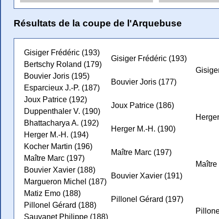
Résultats de la coupe de l'Arquebuse
Gisiger Frédéric (193)
Gisiger Frédéric (193)
Bertschy Roland (179)
Gisige
Bouvier Joris (195)
Bouvier Joris (177)
Esparcieux J.-P. (187)
Joux Patrice (192)
Joux Patrice (186)
Duppenthaler V. (190)
Herger
Bhattacharya A. (192)
Herger M.-H. (190)
Herger M.-H. (194)
Kocher Martin (196)
Maître Marc (197)
Maître Marc (197)
Maître
Bouvier Xavier (188)
Bouvier Xavier (191)
Margueron Michel (187)
Matiz Emo (188)
Pillonel Gérard (197)
Pillonel Gérard (188)
Pillon
Sauvanet Philippe (188)