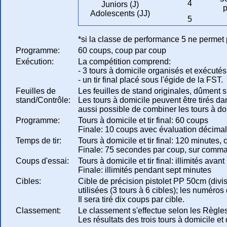
4
Juniors (J)
p
Adolescents (JJ)
5
*si la classe de performance 5 ne permet 
Programme:
60 coups, coup par coup
Exécution:
La compétition comprend:
- 3 tours à domicile organisés et exécuté
- un tir final placé sous l'égide de la FST.
Feuilles de
Les feuilles de stand originales, dûment s
stand/Contrôle:
Les tours à domicile peuvent être tirés da
aussi possible de combiner les tours à do
Programme:
Tours à domicile et tir final: 60 coups
Finale: 10 coups avec évaluation décima
Temps de tir:
Tours à domicile et tir final: 120 minutes,
Finale: 75 secondes par coup, sur com
Coups d'essai:
Tours à domicile et tir final: illimités ava
Finale: illimités pendant sept minutes
Cibles:
Cible de précision pistolet PP 50cm (divis
utilisées (3 tours à 6 cibles); les numéros 
Il sera tiré dix coups par cible.
Classement:
Le classement s'effectue selon les Règles
Les résultats des trois tours à domicile et