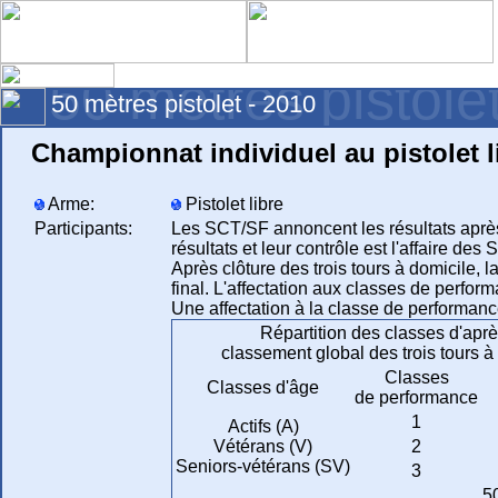
50 mètres pistole
50 mètres pistolet - 2010
Championnat individuel au pistolet l
Arme:
Pistolet libre
Participants:
Les SCT/SF annoncent les résultats après
résultats et leur contrôle est l'affaire des 
Après clôture des trois tours à domicile, 
final. L'affectation aux classes de perfo
Une affectation à la classe de performance
Répartition des classes d'aprè
classement global des trois tours à
Classes
Classes d'âge
de performance
1
Actifs (A)
Vétérans (V)
2
Seniors-vétérans (SV)
3
5