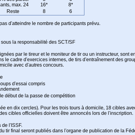
ants, max. 24
16*
8*
Reste
8
6
pas d'atteindre le nombre de participants prévu.
s sous la responsabilité des SCT/SF
ignées par le tireur et le moniteur de tir ou un instructeur, so
ns le cadre d'exercices internes, de tirs d'entraînement des grou
micile avec d'autres concours.
le
 coups d'essai compris
mandement
nt le début de la passe de compétition
ée en dix cercles). Pour les trois tours à domicile, 18 cibles a
des cibles officielles doivent être annoncés lors de l'inscription.
 de l'ISSF.
 du tir final seront publiés dans l'organe de publication de la Féd