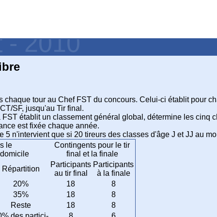
t - 2010
ibre
 chaque tour au Chef FST du concours. Celui-ci établit pour ch
SCT/SF, jusqu'au Tir final.
la FST établit un classement général global, détermine les cinq cl
rmance est fixée chaque année.
 5 n'intervient que si 20 tireurs des classes d'âge J et JJ au mo
s le
Contingents pour le tir
 domicile
final et la finale
Participants
Participants
Répartition
au tir final
à la finale
20%
18
8
35%
18
8
Reste
18
8
0% des partici-
8
6