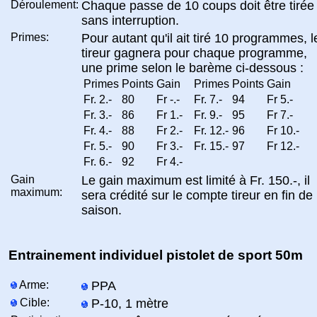
Déroulement:
Chaque passe de 10 coups doit être tirée
sans interruption.
Primes:
Pour autant qu'il ait tiré 10 programmes, l
tireur gagnera pour chaque programme,
une prime selon le barème ci-dessous :
Primes
Points
Gain
Primes
Points
Gain
Fr. 2.-
80
Fr -.-
Fr. 7.-
94
Fr 5.-
Fr. 3.-
86
Fr 1.-
Fr. 9.-
95
Fr 7.-
Fr. 4.-
88
Fr 2.-
Fr. 12.-
96
Fr 10.-
Fr. 5.-
90
Fr 3.-
Fr. 15.-
97
Fr 12.-
Fr. 6.-
92
Fr 4.-
Gain
Le gain maximum est limité à Fr. 150.-, il
maximum:
sera crédité sur le compte tireur en fin de
saison.
Entrainement individuel pistolet de sport 50m
Arme:
PPA
Cible:
P-10, 1 mètre