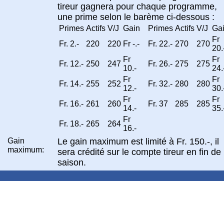
tireur gagnera pour chaque programme,
une prime selon le barème ci-dessous :
Primes
Actifs
V/J
Gain
Primes
Actifs
V/J
Ga
Fr
Fr. 2.-
220
220
Fr -.-
Fr. 22.-
270
270
20.
Fr
Fr
Fr. 12.-
250
247
Fr. 26.-
275
275
10.-
24.
Fr
Fr
Fr. 14.-
255
252
Fr. 32.-
280
280
12.-
30.
Fr
Fr
Fr. 16.-
261
260
Fr. 37
285
285
14.-
35.
Fr
Fr. 18.-
265
264
16.-
Gain
Le gain maximum est limité à Fr. 150.-, il
maximum:
sera crédité sur le compte tireur en fin de
saison.