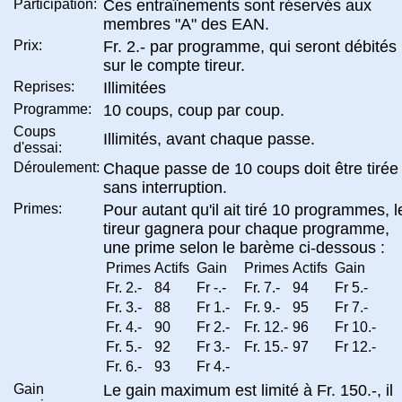
Participation:
Ces entraînements sont réservés aux
membres "A" des EAN.
Prix:
Fr. 2.- par programme, qui seront débités
sur le compte tireur.
Reprises:
Illimitées
Programme:
10 coups, coup par coup.
Coups
Illimités, avant chaque passe.
d'essai:
Déroulement:
Chaque passe de 10 coups doit être tirée
sans interruption.
Primes:
Pour autant qu'il ait tiré 10 programmes, l
tireur gagnera pour chaque programme,
une prime selon le barème ci-dessous :
Primes
Actifs
Gain
Primes
Actifs
Gain
Fr. 2.-
84
Fr -.-
Fr. 7.-
94
Fr 5.-
Fr. 3.-
88
Fr 1.-
Fr. 9.-
95
Fr 7.-
Fr. 4.-
90
Fr 2.-
Fr. 12.-
96
Fr 10.-
Fr. 5.-
92
Fr 3.-
Fr. 15.-
97
Fr 12.-
Fr. 6.-
93
Fr 4.-
Gain
Le gain maximum est limité à Fr. 150.-, il