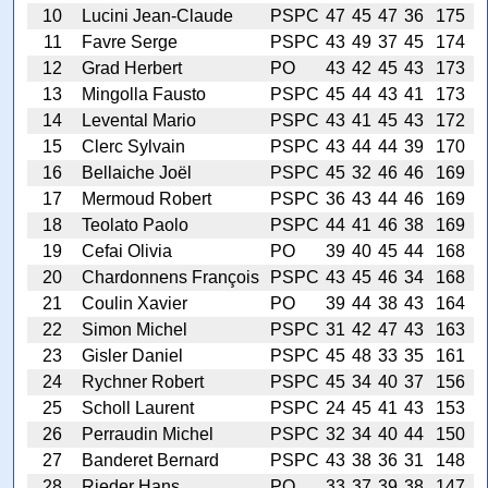
10
Lucini Jean-Claude
PSPC
47
45
47
36
175
11
Favre Serge
PSPC
43
49
37
45
174
12
Grad Herbert
PO
43
42
45
43
173
13
Mingolla Fausto
PSPC
45
44
43
41
173
14
Levental Mario
PSPC
43
41
45
43
172
15
Clerc Sylvain
PSPC
43
44
44
39
170
16
Bellaiche Joël
PSPC
45
32
46
46
169
17
Mermoud Robert
PSPC
36
43
44
46
169
18
Teolato Paolo
PSPC
44
41
46
38
169
19
Cefai Olivia
PO
39
40
45
44
168
20
Chardonnens François
PSPC
43
45
46
34
168
21
Coulin Xavier
PO
39
44
38
43
164
22
Simon Michel
PSPC
31
42
47
43
163
23
Gisler Daniel
PSPC
45
48
33
35
161
24
Rychner Robert
PSPC
45
34
40
37
156
25
Scholl Laurent
PSPC
24
45
41
43
153
26
Perraudin Michel
PSPC
32
34
40
44
150
27
Banderet Bernard
PSPC
43
38
36
31
148
28
Rieder Hans
PO
33
37
39
38
147