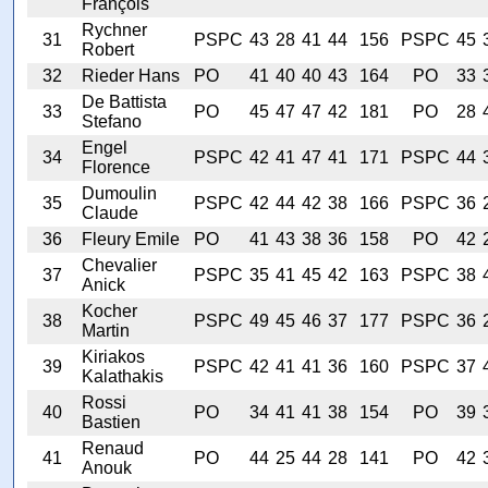
François
Rychner
31
PSPC
43
28
41
44
156
PSPC
45
Robert
32
Rieder Hans
PO
41
40
40
43
164
PO
33
De Battista
33
PO
45
47
47
42
181
PO
28
Stefano
Engel
34
PSPC
42
41
47
41
171
PSPC
44
Florence
Dumoulin
35
PSPC
42
44
42
38
166
PSPC
36
Claude
36
Fleury Emile
PO
41
43
38
36
158
PO
42
Chevalier
37
PSPC
35
41
45
42
163
PSPC
38
Anick
Kocher
38
PSPC
49
45
46
37
177
PSPC
36
Martin
Kiriakos
39
PSPC
42
41
41
36
160
PSPC
37
Kalathakis
Rossi
40
PO
34
41
41
38
154
PO
39
Bastien
Renaud
41
PO
44
25
44
28
141
PO
42
Anouk