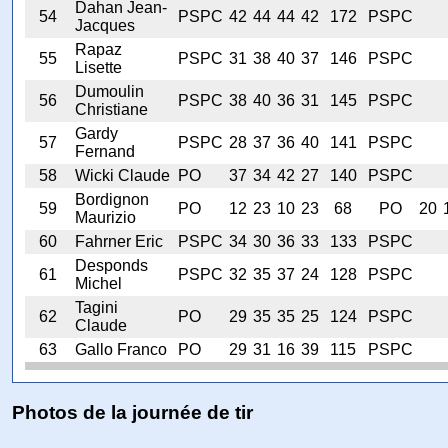
Dahan Jean-
54
PSPC
42
44
44
42
172
PSPC
Jacques
Rapaz
55
PSPC
31
38
40
37
146
PSPC
Lisette
Dumoulin
56
PSPC
38
40
36
31
145
PSPC
Christiane
Gardy
57
PSPC
28
37
36
40
141
PSPC
Fernand
58
Wicki Claude
PO
37
34
42
27
140
PSPC
Bordignon
59
PO
12
23
10
23
68
PO
20
Maurizio
60
Fahrner Eric
PSPC
34
30
36
33
133
PSPC
Desponds
61
PSPC
32
35
37
24
128
PSPC
Michel
Tagini
62
PO
29
35
35
25
124
PSPC
Claude
63
Gallo Franco
PO
29
31
16
39
115
PSPC
Photos de la journée de tir