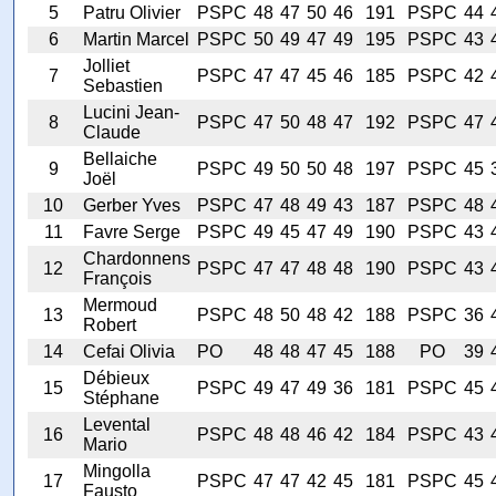
5
Patru Olivier
PSPC
48
47
50
46
191
PSPC
44
6
Martin Marcel
PSPC
50
49
47
49
195
PSPC
43
Jolliet
7
PSPC
47
47
45
46
185
PSPC
42
Sebastien
Lucini Jean-
8
PSPC
47
50
48
47
192
PSPC
47
Claude
Bellaiche
9
PSPC
49
50
50
48
197
PSPC
45
Joël
10
Gerber Yves
PSPC
47
48
49
43
187
PSPC
48
11
Favre Serge
PSPC
49
45
47
49
190
PSPC
43
Chardonnens
12
PSPC
47
47
48
48
190
PSPC
43
François
Mermoud
13
PSPC
48
50
48
42
188
PSPC
36
Robert
14
Cefai Olivia
PO
48
48
47
45
188
PO
39
Débieux
15
PSPC
49
47
49
36
181
PSPC
45
Stéphane
Levental
16
PSPC
48
48
46
42
184
PSPC
43
Mario
Mingolla
17
PSPC
47
47
42
45
181
PSPC
45
Fausto