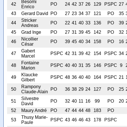
Besomi
42
PO
24
42
37
26
129
PSPC
27
Enrico
43
Gerard David
PO
27
23
34
37
121
PO
35
Stricker
44
PO
22
41
40
33
136
PO
39
Andreas
45
Grad Inge
PO
27
31
39
45
142
PO
32
Nicollier
46
PO
39
45
40
34
158
PO
16
César
Gabert
47
PSPC
42
31
39
42
154
PSPC
34
Marcel
Fontaine
48
PSPC
40
40
31
35
146
PSPC
9
Marion
Klaucke
49
PSPC
48
36
40
40
164
PSPC
21
Gilbert
Rampony
50
PO
36
38
29
24
127
PO
25
Claude-Alain
Silvestre
51
PO
32
40
11
16
99
PO
20
David
52
Maury André
PO
47
44
44
48
183
PO
Thusy Marie-
53
PSPC
43
46
46
43
178
PSPC
Paule