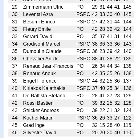
29
Zimmermann Ulric
PO
29
31
44
41
145
30
Levental Azra
PSPC
42
33
30
40
145
31
Besomi Enrico
PSPC
27
42
31
44
144
32
Fleury Emile
PO
42
28
32
42
144
33
Gerard David
PO
35
37
41
31
144
34
Grodwohl Marcel
PSPC
38
36
33
36
143
35
Dumoulin Claude
PSPC
36
23
39
42
140
36
Chevalier Anick
PSPC
38
41
38
22
139
37
Renaud Jean-François
PO
26
34
44
34
138
38
Renaud Anouk
PO
42
35
35
26
138
39
Engel Florence
PSPC
44
32
25
36
137
40
Kiriakos Kalathakis
PSPC
37
40
25
34
136
41
De Battista Stefano
PO
28
41
37
23
129
42
Rossi Bastien
PO
39
32
25
32
128
43
Stricker Andreas
PO
39
22
31
32
124
44
Kocher Martin
PSPC
36
26
33
27
122
45
Grad Inge
PO
32
15
28
40
115
46
Silvestre David
PO
20
20
30
40
110