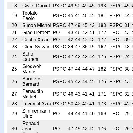
18
Gisler Daniel
PSPC
49
50
49
45
193
PSPC
45
Teolato
19
PSPC
45
45
46
45
181
PSPC
44
Paolo
20
Simon Michel
PSPC
47
49
45
42
183
PSPC
31
21
Grad Herbert
PO
43
46
42
41
172
PO
43
22
Coulin Xavier
PO
42
44
43
43
172
PO
39
23
Clerc Sylvain
PSPC
34
47
36
45
162
PSPC
43
Scholl
24
PSPC
47
42
42
44
175
PSPC
24
Laurent
Grodwohl
25
PSPC
47
44
44
47
182
PSPC
38
Marcel
Banderet
26
PSPC
45
42
44
45
176
PSPC
43
Bernard
Perraudin
27
PSPC
46
43
41
41
171
PSPC
32
Michel
28
Levental Azra
PSPC
50
42
40
41
173
PSPC
42
Zimmermann
29
PO
44
44
41
40
169
PO
29
Ulric
Renaud
30
Jean-
PO
47
45
42
42
176
PO
26