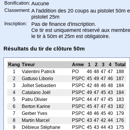
Bonification:
Aucune
Classement:
A l'addition des 20 coups au pistolet 50m 
pistolet 25m
Inscription:
Pas de finance d'inscription.
Ce tir est uniquement réservé aux membre
le tir à 50m et 25m est obligatoire.
Résultats du tir de clôture 50m
Rang
Tireur
Arme
1
2
3
4
Total
1
Valentini Patrick
PO
46
48
47
47
188
2
Gattuso Liborio
PSPC
45
49
47
46
187
3
Jolliet Sebastien
PSPC
42
48
46
48
184
4
Catalano Joël
PSPC
49
47
45
43
184
5
Patru Olivier
PSPC
44
47
47
45
183
6
Berton Karine
PSPC
45
47
47
43
182
7
Gerber Yves
PSPC
48
46
45
40
179
8
Martin Marcel
PSPC
43
47
42
44
176
9
Débieux Stéphane
PSPC
45
43
44
43
175