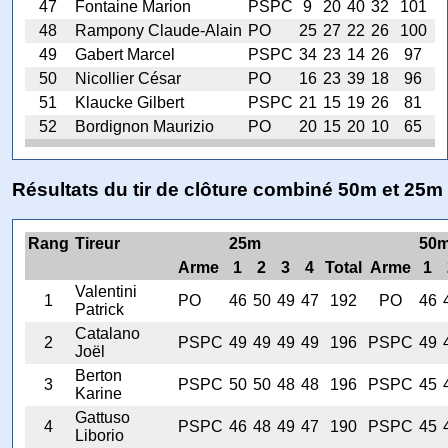
47
Fontaine Marion
PSPC
9
20
40
32
101
48
Rampony Claude-Alain
PO
25
27
22
26
100
49
Gabert Marcel
PSPC
34
23
14
26
97
50
Nicollier César
PO
16
23
39
18
96
51
Klaucke Gilbert
PSPC
21
15
19
26
81
52
Bordignon Maurizio
PO
20
15
20
10
65
Résultats du tir de clôture combiné 50m et 25m
Rang
Tireur
25m
50
Arme
1
2
3
4
Total
Arme
1
Valentini
1
PO
46
50
49
47
192
PO
46
Patrick
Catalano
2
PSPC
49
49
49
49
196
PSPC
49
Joël
Berton
3
PSPC
50
50
48
48
196
PSPC
45
Karine
Gattuso
4
PSPC
46
48
49
47
190
PSPC
45
Liborio