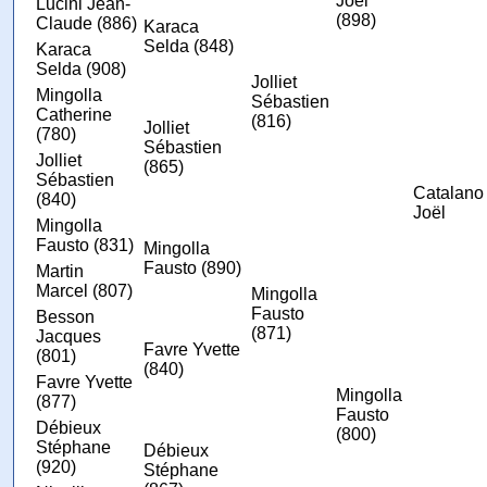
Joël
Lucini Jean-
(898)
Claude (886)
Karaca
Selda (848)
Karaca
Selda (908)
Jolliet
Mingolla
Sébastien
Catherine
(816)
Jolliet
(780)
Sébastien
Jolliet
(865)
Sébastien
Catalano
(840)
Joël
Mingolla
Fausto (831)
Mingolla
Fausto (890)
Martin
Marcel (807)
Mingolla
Fausto
Besson
(871)
Jacques
Favre Yvette
(801)
(840)
Favre Yvette
Mingolla
(877)
Fausto
Débieux
(800)
Stéphane
Débieux
(920)
Stéphane