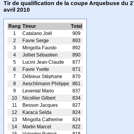
Tir de qualification de la coupe Arquebuse du 2
avril 2010
Rang
Tireur
Total
1
Catalano Joël
909
2
Favre Serge
893
3
Mingolla Fausto
892
4
Jolliet Sébastien
890
5
Lucini Jean-Claude
877
6
Favre Yvette
871
7
Débieux Stéphane
870
8
Aeschlimann Philippe
861
9
Levental Mario
837
10
Nicollier Gilbert
834
11
Besson Jacques
827
12
Karaca Selda
824
13
Mingolla Catherine
824
14
Martin Marcel
822
15
Valentini Patrick
818