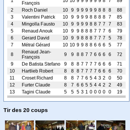
1
10
10
9
9
9
9
9
9
8
7
89
François
2
Roch Daniel
10
9
9
9
9
9
9
8
8
8
88
3
Valentini Patrick
10
9
9
9
9
8
8
8
8
7
85
4
Mingolla Fausto
10
9
9
9
9
8
8
7
7
7
83
5
Renaud Anouk
10
9
9
8
8
8
7
7
7
6
79
6
Gerard David
10
9
9
8
8
8
7
7
7
5
78
7
Métral Gérard
10
10
9
9
8
8
6
6
6
5
77
Renaud Jean-
8
9
9
8
8
7
7
6
6
6
6
72
François
9
De Batista Stefano
9
8
8
7
7
7
7
6
6
6
71
10
Hartlieb Robert
8
8
8
7
7
7
7
6
6
6
70
11
Croset Richard
8
8
7
7
6
5
4
3
2
0
50
12
Furter Claude
8
7
6
6
5
5
4
4
2
2
49
13
Tagini Claude
5
5
5
3
1
0
0
0
0
0
19
Tir des 20 coups