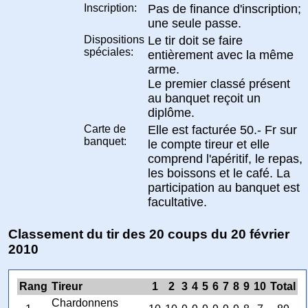
Inscription:
Pas de finance d'inscription;
une seule passe.
Dispositions
Le tir doit se faire
spéciales:
entièrement avec la même
arme.
Le premier classé présent
au banquet reçoit un
diplôme.
Carte de
Elle est facturée 50.- Fr sur
banquet:
le compte tireur et elle
comprend l'apéritif, le repas,
les boissons et le café. La
participation au banquet est
facultative.
Classement du tir des 20 coups du 20 février
2010
Rang
Tireur
1
2
3
4
5
6
7
8
9
10
Total
Chardonnens