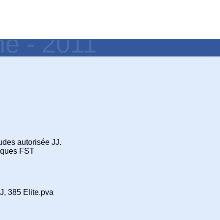
ne - 2011
udes autorisée JJ.
fiques FST
J, 385 Elite.pva