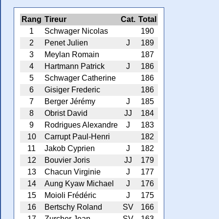
Rang
Tireur
Cat.
Total
1
Schwager Nicolas
190
2
Penet Julien
J
189
3
Meylan Romain
187
4
Hartmann Patrick
J
186
5
Schwager Catherine
186
6
Gisiger Frederic
186
7
Berger Jérémy
J
185
8
Obrist David
JJ
184
9
Rodrigues Alexandre
J
183
10
Carrupt Paul-Henri
182
11
Jakob Cyprien
J
182
12
Bouvier Joris
JJ
179
13
Chacun Virginie
J
177
14
Aung Kyaw Michael
J
176
15
Moioli Frédéric
J
175
16
Bertschy Roland
SV
166
17
Zurcher Jean
SV
163