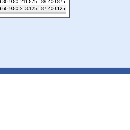
9.30
9.80
211.875
189
400.875
9.60
9.80
213.125
187
400.125