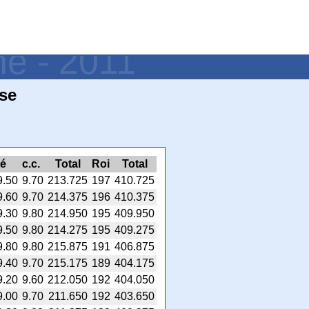
ne - 2011
se
té
c.c.
Total
Roi
Total
9.50
9.70
213.725
197
410.725
9.60
9.70
214.375
196
410.375
9.30
9.80
214.950
195
409.950
9.50
9.80
214.275
195
409.275
9.80
9.80
215.875
191
406.875
9.40
9.70
215.175
189
404.175
9.20
9.60
212.050
192
404.050
9.00
9.70
211.650
192
403.650