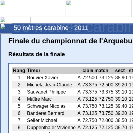
50 mètres carabi
50 mètres carabine - 2011
Finale du championnat de l'Arquebu
Résultats de la finale
Rang
Tireur
cible match
sect
s
1
Bouvier Xavier
A
72.500
73.125
38.90
1
2
Michela Jean-Claude
A
73.375
72.500
39.20
1
3
Sauvanet Philippe
A
73.375
73.375
39.10
1
4
Maître Marc
A
73.125
72.750
39.10
1
5
Schwager Nicolas
A
73.750
73.125
39.40
1
6
Banderet Bernard
A
73.125
73.750
39.20
1
7
Seiler Michael
A
72.750
72.000
38.50
1
8
Duppenthaler Vivienne
A
72.125
72.125
38.70
1