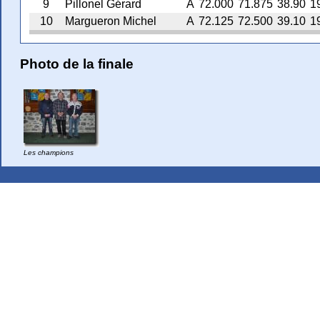
9
Pillonel Gérard
A
72.000
71.875
38.90
1
10
Margueron Michel
A
72.125
72.500
39.10
1
Photo de la finale
Les champions