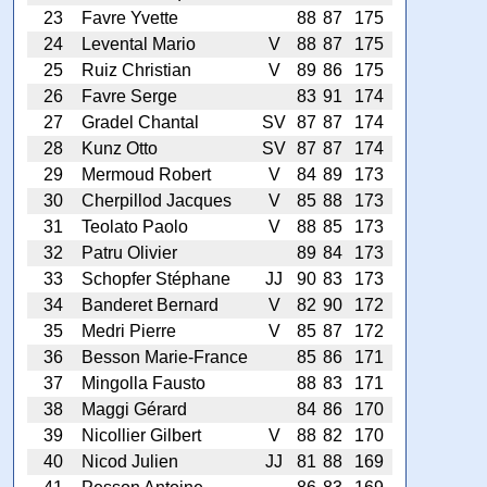
23
Favre Yvette
88
87
175
24
Levental Mario
V
88
87
175
25
Ruiz Christian
V
89
86
175
26
Favre Serge
83
91
174
27
Gradel Chantal
SV
87
87
174
28
Kunz Otto
SV
87
87
174
29
Mermoud Robert
V
84
89
173
30
Cherpillod Jacques
V
85
88
173
31
Teolato Paolo
V
88
85
173
32
Patru Olivier
89
84
173
33
Schopfer Stéphane
JJ
90
83
173
34
Banderet Bernard
V
82
90
172
35
Medri Pierre
V
85
87
172
36
Besson Marie-France
85
86
171
37
Mingolla Fausto
88
83
171
38
Maggi Gérard
84
86
170
39
Nicollier Gilbert
V
88
82
170
40
Nicod Julien
JJ
81
88
169