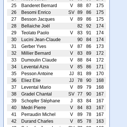
25
Banderet Bernard
V
88
87
175
26
Besomi Enrico
SV
89
86
175
27
Besson Jacques
V
89
86
175
28
Bellaiche Joël
82
92
174
29
Teolato Paolo
V
83
91
174
30
Lucini Jean-Claude
90
84
174
31
Gerber Yves
V
87
86
173
32
Millier Bernard
V
83
89
172
33
Dumoulin Claude
V
88
84
172
34
Levental Azra
V
85
86
171
35
Pesson Antoine
JJ
81
89
170
36
Eliez Elie
JJ
78
90
168
37
Levental Mario
V
89
79
168
38
Gradel Chantal
SV
77
90
167
39
Schopfer Stéphane
J
83
84
167
40
Medri Pierre
V
84
83
167
41
Perraudin Michel
V
89
78
167
42
Durand Charles
V
85
78
163