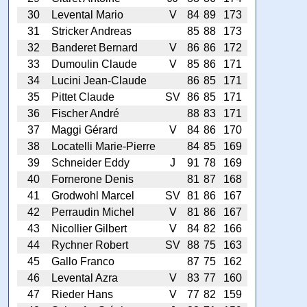
30
Levental Mario
V
84
89
173
31
Stricker Andreas
85
88
173
32
Banderet Bernard
V
86
86
172
33
Dumoulin Claude
V
85
86
171
34
Lucini Jean-Claude
86
85
171
35
Pittet Claude
SV
86
85
171
36
Fischer André
88
83
171
37
Maggi Gérard
V
84
86
170
38
Locatelli Marie-Pierre
84
85
169
39
Schneider Eddy
J
91
78
169
40
Fornerone Denis
81
87
168
41
Grodwohl Marcel
SV
81
86
167
42
Perraudin Michel
V
81
86
167
43
Nicollier Gilbert
V
84
82
166
44
Rychner Robert
SV
88
75
163
45
Gallo Franco
87
75
162
46
Levental Azra
V
83
77
160
47
Rieder Hans
V
77
82
159