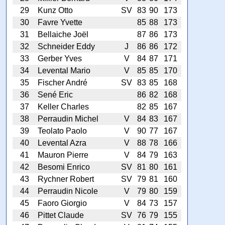
29
Kunz Otto
SV
83
90
173
30
Favre Yvette
85
88
173
31
Bellaiche Joël
87
86
173
32
Schneider Eddy
J
86
86
172
33
Gerber Yves
V
84
87
171
34
Levental Mario
V
85
85
170
35
Fischer André
SV
83
85
168
36
Sené Eric
86
82
168
37
Keller Charles
82
85
167
38
Perraudin Michel
V
84
83
167
39
Teolato Paolo
V
90
77
167
40
Levental Azra
V
88
78
166
41
Mauron Pierre
V
84
79
163
42
Besomi Enrico
SV
81
80
161
43
Rychner Robert
SV
79
81
160
44
Perraudin Nicole
V
79
80
159
45
Faoro Giorgio
V
84
73
157
46
Pittet Claude
SV
76
79
155