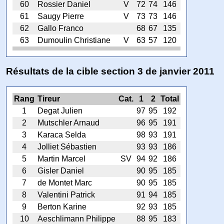
60
Rossier Daniel
V
72
74
146
61
Saugy Pierre
V
73
73
146
62
Gallo Franco
68
67
135
63
Dumoulin Christiane
V
63
57
120
Résultats de la cible section 3 de janvier 2011
Rang
Tireur
Cat.
1
2
Total
1
Degat Julien
97
95
192
2
Mutschler Arnaud
96
95
191
3
Karaca Selda
98
93
191
4
Jolliet Sébastien
93
93
186
5
Martin Marcel
SV
94
92
186
6
Gisler Daniel
90
95
185
7
de Montet Marc
90
95
185
8
Valentini Patrick
91
94
185
9
Berton Karine
92
93
185
10
Aeschlimann Philippe
88
95
183