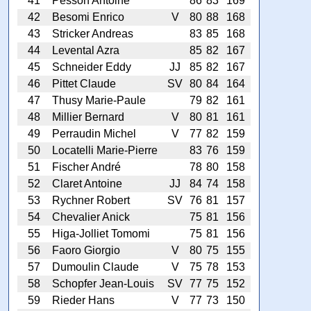
41
Pesson Antoine
86
83
169
42
Besomi Enrico
V
80
88
168
43
Stricker Andreas
83
85
168
44
Levental Azra
85
82
167
45
Schneider Eddy
JJ
85
82
167
46
Pittet Claude
SV
80
84
164
47
Thusy Marie-Paule
79
82
161
48
Millier Bernard
V
80
81
161
49
Perraudin Michel
V
77
82
159
50
Locatelli Marie-Pierre
83
76
159
51
Fischer André
78
80
158
52
Claret Antoine
JJ
84
74
158
53
Rychner Robert
SV
76
81
157
54
Chevalier Anick
75
81
156
55
Higa-Jolliet Tomomi
75
81
156
56
Faoro Giorgio
V
80
75
155
57
Dumoulin Claude
V
75
78
153
58
Schopfer Jean-Louis
SV
77
75
152
59
Rieder Hans
V
77
73
150