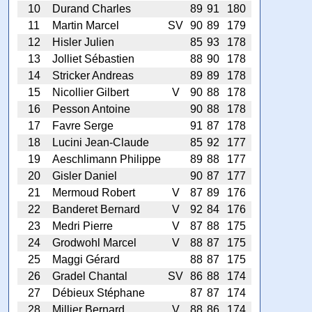
10
Durand Charles
89
91
180
11
Martin Marcel
SV
90
89
179
12
Hisler Julien
85
93
178
13
Jolliet Sébastien
88
90
178
14
Stricker Andreas
89
89
178
15
Nicollier Gilbert
V
90
88
178
16
Pesson Antoine
90
88
178
17
Favre Serge
91
87
178
18
Lucini Jean-Claude
85
92
177
19
Aeschlimann Philippe
89
88
177
20
Gisler Daniel
90
87
177
21
Mermoud Robert
V
87
89
176
22
Banderet Bernard
V
92
84
176
23
Medri Pierre
V
87
88
175
24
Grodwohl Marcel
V
88
87
175
25
Maggi Gérard
88
87
175
26
Gradel Chantal
SV
86
88
174
27
Débieux Stéphane
87
87
174
28
Millier Bernard
V
88
86
174