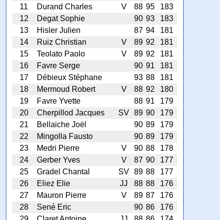
11
Durand Charles
V
88
95
183
12
Degat Sophie
90
93
183
13
Hisler Julien
87
94
181
14
Ruiz Christian
V
89
92
181
15
Teolato Paolo
V
89
92
181
16
Favre Serge
90
91
181
17
Débieux Stéphane
93
88
181
18
Mermoud Robert
V
88
92
180
19
Favre Yvette
88
91
179
20
Cherpillod Jacques
SV
89
90
179
21
Bellaiche Joël
90
89
179
22
Mingolla Fausto
90
89
179
23
Medri Pierre
V
90
88
178
24
Gerber Yves
V
87
90
177
25
Gradel Chantal
SV
89
88
177
26
Eliez Elie
JJ
88
88
176
27
Mauron Pierre
V
89
87
176
28
Sené Eric
90
86
176
29
Claret Antoine
JJ
88
86
174