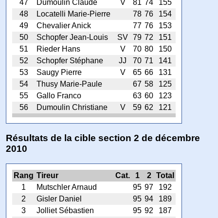
47
Dumoulin Claude
V
81
74
155
48
Locatelli Marie-Pierre
78
76
154
49
Chevalier Anick
77
76
153
50
Schopfer Jean-Louis
SV
79
72
151
51
Rieder Hans
V
70
80
150
52
Schopfer Stéphane
JJ
70
71
141
53
Saugy Pierre
V
65
66
131
54
Thusy Marie-Paule
67
58
125
55
Gallo Franco
63
60
123
56
Dumoulin Christiane
V
59
62
121
Résultats de la cible section 2 de décembre
2010
Rang
Tireur
Cat.
1
2
Total
1
Mutschler Arnaud
95
97
192
2
Gisler Daniel
95
94
189
3
Jolliet Sébastien
95
92
187