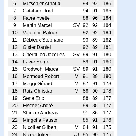
6
Mutschler Arnaud
94
92
186
7
Catalano Joël
94
91
185
8
Favre Yvette
88
96
184
9
Martin Marcel
SV
92
92
184
10
Valentini Patrick
92
92
184
11
Débieux Stéphane
93
89
182
12
Gisler Daniel
92
89
181
13
Cherpillod Jacques
SV
89
91
180
14
Favre Serge
89
91
180
15
Grodwohl Marcel
SV
89
91
180
16
Mermoud Robert
V
91
89
180
17
Maggi Gérard
V
87
91
178
18
Ruiz Christian
V
88
90
178
19
Sené Eric
88
89
177
20
Fischer André
89
88
177
21
Stricker Andreas
91
86
177
22
Mingolla Fausto
85
91
176
23
Nicollier Gilbert
V
84
91
175
24
Nicod Julien
JJ
85
90
175