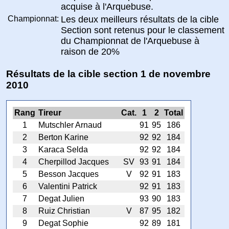
acquise à l'Arquebuse.
Championnat:
Les deux meilleurs résultats de la cible
Section sont retenus pour le classement
du Championnat de l'Arquebuse à
raison de 20%
Résultats de la cible section 1 de novembre
2010
Rang
Tireur
Cat.
1
2
Total
1
Mutschler Arnaud
91
95
186
2
Berton Karine
92
92
184
3
Karaca Selda
92
92
184
4
Cherpillod Jacques
SV
93
91
184
5
Besson Jacques
V
92
91
183
6
Valentini Patrick
92
91
183
7
Degat Julien
93
90
183
8
Ruiz Christian
V
87
95
182
9
Degat Sophie
92
89
181