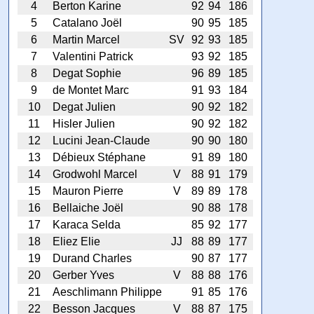
4
Berton Karine
92
94
186
5
Catalano Joël
90
95
185
6
Martin Marcel
SV
92
93
185
7
Valentini Patrick
93
92
185
8
Degat Sophie
96
89
185
9
de Montet Marc
91
93
184
10
Degat Julien
90
92
182
11
Hisler Julien
90
92
182
12
Lucini Jean-Claude
90
90
180
13
Débieux Stéphane
91
89
180
14
Grodwohl Marcel
V
88
91
179
15
Mauron Pierre
V
89
89
178
16
Bellaiche Joël
90
88
178
17
Karaca Selda
85
92
177
18
Eliez Elie
JJ
88
89
177
19
Durand Charles
90
87
177
20
Gerber Yves
V
88
88
176
21
Aeschlimann Philippe
91
85
176
22
Besson Jacques
V
88
87
175