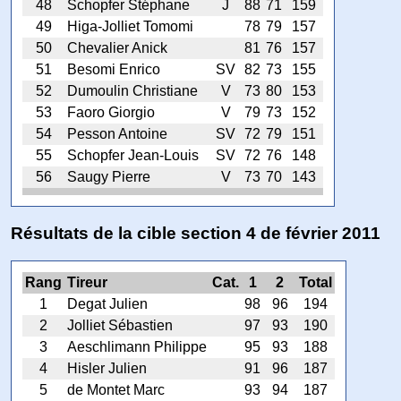
48
Schopfer Stéphane
J
88
71
159
49
Higa-Jolliet Tomomi
78
79
157
50
Chevalier Anick
81
76
157
51
Besomi Enrico
SV
82
73
155
52
Dumoulin Christiane
V
73
80
153
53
Faoro Giorgio
V
79
73
152
54
Pesson Antoine
SV
72
79
151
55
Schopfer Jean-Louis
SV
72
76
148
56
Saugy Pierre
V
73
70
143
Résultats de la cible section 4 de février 2011
Rang
Tireur
Cat.
1
2
Total
1
Degat Julien
98
96
194
2
Jolliet Sébastien
97
93
190
3
Aeschlimann Philippe
95
93
188
4
Hisler Julien
91
96
187
5
de Montet Marc
93
94
187