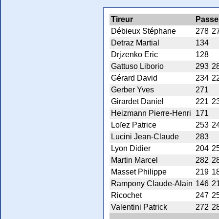
Tireur
Passe
Débieux Stéphane
278
2
Detraz Martial
134
Drjzenko Eric
128
Gattuso Liborio
293
2
Gérard David
234
2
Gerber Yves
271
Girardet Daniel
221
2
Heizmann Pierre-Henri
171
Loïez Patrice
253
2
Lucini Jean-Claude
283
Lyon Didier
204
2
Martin Marcel
282
2
Masset Philippe
219
1
Rampony Claude-Alain
146
2
Ricochet
247
2
Valentini Patrick
272
2