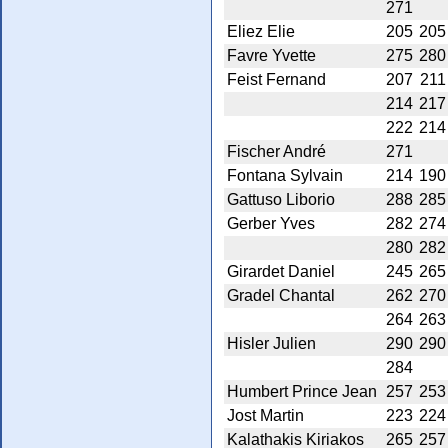
271
Eliez Elie
205
205
Favre Yvette
275
280
Feist Fernand
207
211
214
217
222
214
Fischer André
271
Fontana Sylvain
214
190
Gattuso Liborio
288
285
Gerber Yves
282
274
280
282
Girardet Daniel
245
265
Gradel Chantal
262
270
264
263
Hisler Julien
290
290
284
Humbert Prince Jean
257
253
Jost Martin
223
224
Kalathakis Kiriakos
265
257