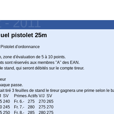
t - 2011
uel pistolet 25m
Pistolet d'ordonnance
 zone d'évaluation de 5 à 10 points.
ts sont réservés aux membres "A" des EAN.
 de stand, qui seront débités sur le compte tireur.
reur
chaque passe.
 ait tiré 3 feuilles de stand le tireur gagnera une prime selon le 
J
SV
Primes
Actifs
V/J
SV
5
240
Fr. 6.-
275
270
265
0
245
Fr. 7.-
280
275
270
5
250
Fr. 8.-
285
280
275