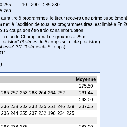
0
255
Fr. 10.-
290
285
280
5
260
 aura tiré 5 programmes, le tireur recevra une prime supplémenta
et, à l'addition de tous les programmes tirés, est limité à Fr. 200
15 coups doit être tirée sans interruption.
t celui du Championnat de groupes à 25m.
récision" (3 séries de 5 coups sur cible précision)
itesse" 3/7 (3 séries de 5 coups)
011
)
Moyenne
275.50
265
257
258
268
264
264
252
261.44
248.00
236
239
232
233
225
251
246
229
237.05
236
244
255
237
232
198
224
225
283
288
285
283.00