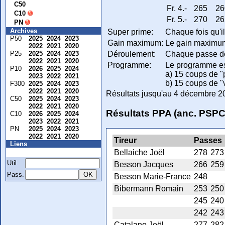
C50
Fr. 4.-
265
26
C10
Fr. 5.-
270
26
PN
Archives
Super prime:
Chaque fois qu'il
P50
2025
2024
2023
Gain maximum:
Le gain maximum n
2022
2021
2020
Déroulement:
Chaque passe de 
P25
2025
2024
2023
2022
2021
2020
Programme:
Le programme es
P10
2026
2025
2024
a) 15 coups de "p
2023
2022
2021
b) 15 coups de "v
F300
2025
2024
2023
2022
2021
2020
Résultats jusqu'au 4 décembre 2
C50
2025
2024
2023
2022
2021
2020
Résultats PPA (anc. PSPC
C10
2026
2025
2024
2023
2022
2021
PN
2025
2024
2023
2022
2021
2020
Tireur
Passes
Liens
Bellaiche Joël
278
273
Membre
Util.
Besson Jacques
266
259
Pass.
Besson Marie-France
248
Bibermann Romain
253
250
245
240
242
243
Catalano Joël
277
282