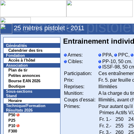
25 mètres pistole
25 mètres pistolet - 2011
Entrainement individ
Nouvelles
Généralités
Calendrier des tirs
Armes:
PPA,
PPC,
Fondation
Accès à l'hôtel
Cibles:
PP-10, 50 cm.
Association
ISSF-98, 50 cm,
Plan de tir
Participation:
Ces entraînemen
Petites annonces
Prix:
Fr. 5. par feuille
Bourse EAN 2026
Reprises:
Illimitées
Boutique
Sous-sections
Munition:
A la charge du ti
Stand
Coups d'essai:
Illimités, avant 
Horaire
Technique/Formation
Primes:
Pour autant qu'il
Résultats 2026
Primes
Actifs
V/
P50
Fr. 1.-
250
24
P25
Fr. 2.-
255
25
P10
F300
Fr. 3.-
260
25