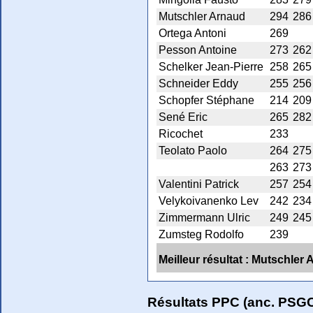
Mutschler Arnaud
294
286
Ortega Antoni
269
Pesson Antoine
273
262
Schelker Jean-Pierre
258
265
Schneider Eddy
255
256
Schopfer Stéphane
214
209
Sené Eric
265
282
Ricochet
233
Teolato Paolo
264
275
263
273
Valentini Patrick
257
254
Velykoivanenko Lev
242
234
Zimmermann Ulric
249
245
Zumsteg Rodolfo
239
Meilleur résultat : Mutschler
Résultats PPC (anc. PSG