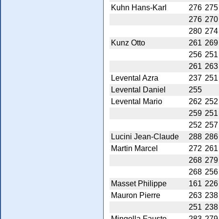
Kuhn Hans-Karl
276
275
276
270
280
274
Kunz Otto
261
269
256
251
261
263
Levental Azra
237
251
Levental Daniel
255
Levental Mario
262
252
259
251
252
257
Lucini Jean-Claude
288
286
Martin Marcel
272
261
268
279
268
256
Masset Philippe
161
226
Mauron Pierre
263
238
251
238
Mingolla Fausto
283
279