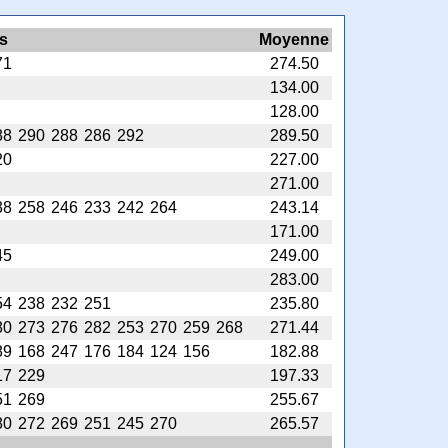
s
Moyenne
71
274.50
134.00
128.00
88
290
288
286
292
289.50
20
227.00
271.00
38
258
246
233
242
264
243.14
171.00
45
249.00
283.00
54
238
232
251
235.80
80
273
276
282
253
270
259
268
271.44
89
168
247
176
184
124
156
182.88
17
229
197.33
51
269
255.67
80
272
269
251
245
270
265.57