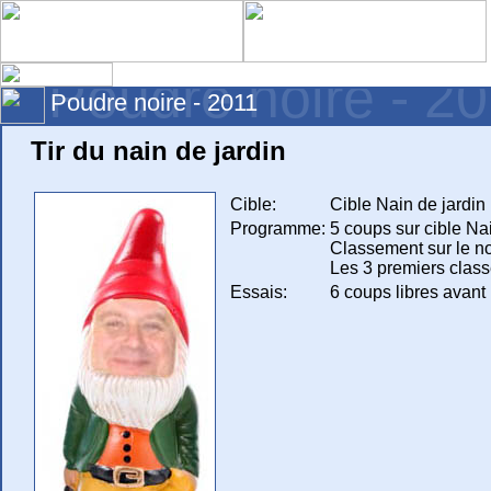
Poudre noire - 2
Poudre noire - 2011
Tir du nain de jardin
Cible:
Cible Nain de jardin
Programme:
5 coups sur cible Nai
Classement sur le no
Les 3 premiers class
Essais:
6 coups libres avant