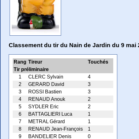
Classement du tir du Nain de Jardin du 9 mai
Rang
Tireur
Touchés
Tir préliminaire
1
CLERC Sylvain
4
2
GERARD David
3
3
ROSSI Bastien
3
4
RENAUD Anouk
2
5
SYDLER Eric
2
6
BATTAGLIERI Luca
1
7
METRAL Gérard
1
8
RENAUD Jean-François
1
9
BANDELIER Denis
0