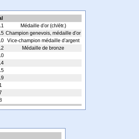
al
.1
Médaille d'or (ch/étr.)
.5
Champion genevois, médaille d'or
.0
Vice-champion médaille d'argent
.2
Médaille de bronze
.0
.4
.5
.9
1
7
8