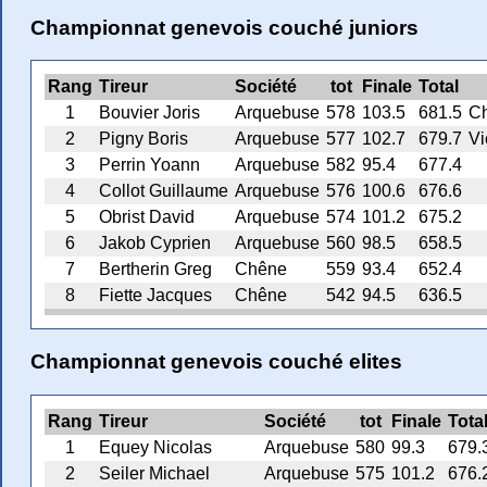
Championnat genevois couché juniors
Rang
Tireur
Société
tot
Finale
Total
1
Bouvier Joris
Arquebuse
578
103.5
681.5
Ch
2
Pigny Boris
Arquebuse
577
102.7
679.7
Vi
3
Perrin Yoann
Arquebuse
582
95.4
677.4
4
Collot Guillaume
Arquebuse
576
100.6
676.6
5
Obrist David
Arquebuse
574
101.2
675.2
6
Jakob Cyprien
Arquebuse
560
98.5
658.5
7
Bertherin Greg
Chêne
559
93.4
652.4
8
Fiette Jacques
Chêne
542
94.5
636.5
Championnat genevois couché elites
Rang
Tireur
Société
tot
Finale
Tota
1
Equey Nicolas
Arquebuse
580
99.3
679.
2
Seiler Michael
Arquebuse
575
101.2
676.