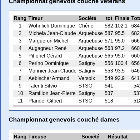
Championnat genevois couché vétérans
Rang
Tireur
Société
tot
Finale
Tot
1
Wohnlich Dominique
Chêne
582
102.1
684
2
Michela Jean-Claude
Arquebuse
587
95.5
682
3
Margueron Michel
Arquebuse
571
95.0
666
4
Augagneur René
Arquebuse
563
97.2
660
5
Pillonel Gérard
Arquebuse
565
95.0
660
6
Perino Dominique
Satigny
556
100.4
656
7
Monnier Jean-Claude
Satigny
553
93.5
646
8
Aebischer Armand
Versoix
549
92.9
641
9
Talenti Silvio
STSG
541
54
10
Ramillon Jean-Pierre
Satigny
537
53
11
Pfander Gilbert
STSG
518
51
Championnat genevois couché dames
Rang
Tireuse
Société
Résultat