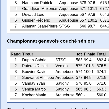
3
Hartmann Patrick
Arquebuse
578
97.6
675.
4
Grandjean Maxence
Arquebuse
571
101.1
672.
5
Devaud Loïc
Arquebuse
567
97.8
664.
6
Gisiger Frédéric
Arquebuse
557
100.2
657.
7
Allaman Jean-Pierre
STSG
546
98.7
644.
Championnat genevois couché séniors
Rang
Tireur
tot
Finale
Total
1
Dupan Gabriel
STSG
583
99.4
682.4
2
Pateras Dimitri
Versoix
575
101.5
676.5
3
Bouvier Xavier
Arquebuse
574
100.1
674.1
4
Sauvanet Philippe
Arquebuse
577
94.8
671.8
5
Vannay Yvan
Satigny
576
95.0
671.0
6
Venica Marco
Satigny
565
98.3
663.3
7
Kocher Martin
Arquebuse
560
-
560.0