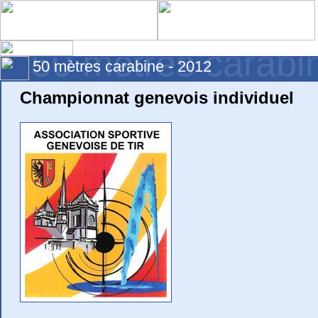
50 mètres carabi
50 mètres carabine - 2012
Championnat genevois individuel