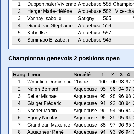
1
Duppenthaler Vivienne
Arquebuse
585
Champion
2
Herger Marie-Hélène
Arquebuse
582
Vice-cha
3
Vannay Isabelle
Satigny
565
4
Grandjean Stéphanie
Arquebuse
559
5
Kohn Ilse
Arquebuse
557
6
Sommaro Elizabeth
Arquebuse
545
Championnat genevois 2 positions open
Rang
Tireur
Société
1
2
3
4
1
Wohnlich Dominique
Chêne
100
100
98
97
2
Nalon Bernard
Arquebuse
95
96
94
97
3
Seiler Michael
Arquebuse
98
98
96
98
4
Gisiger Frédéric
Arquebuse
94
92
88
94
5
Kocher Martin
Arquebuse
96
94
96
94
6
Equey Nicolas
Arquebuse
96
89
95
94
7
Grandjean Maxence
Arquebuse
88
97
96
95
8
Augagneur René
Arquebuse
94
93
96
94