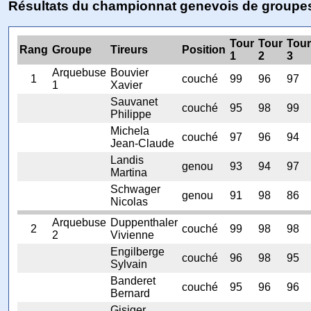
Résultats du championnat genevois de groupe
Tour
Tour
Tour
Rang
Groupe
Tireurs
Position
1
2
3
Arquebuse
Bouvier
1
couché
99
96
97
1
Xavier
Sauvanet
couché
95
98
99
Philippe
Michela
couché
97
96
94
Jean-Claude
Landis
genou
93
94
97
Martina
Schwager
genou
91
98
86
Nicolas
Arquebuse
Duppenthaler
2
couché
99
98
98
2
Vivienne
Engilberge
couché
96
98
95
Sylvain
Banderet
couché
95
96
96
Bernard
Gisiger