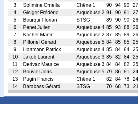
3
Solimine Ornella
Chêne 1
90
94
90
2
4
Gisiger Frédéric
Arquebuse 2
91
90
91
2
5
Bourqui Florian
STSG
89
90
90
2
6
Penet Julien
Arquebuse 4
85
93
88
2
7
Kocher Martin
Arquebuse 2
87
85
89
2
8
Pillonel Gérard
Arquebuse 5
84
85
85
2
9
Hartmann Patrick
Arquebuse 4
85
84
84
2
10
Jakob Laurent
Arquebuse 3
85
82
84
2
11
Derivaz Maurice
Arquebuse 3
84
84
82
2
12
Bouvier Joris
Arquebuse 5
79
86
81
2
13
Pugin Françis
Chêne 1
82
84
78
2
14
Barabass Gérard
STSG
70
68
73
2