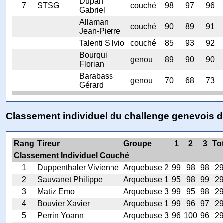
Dupan
7
STSG
couché
98
97
96
Gabriel
Allaman
couché
90
89
91
Jean-Pierre
Talenti Silvio
couché
85
93
92
Bourqui
genou
89
90
90
Florian
Barabass
genou
70
68
73
Gérard
Classement individuel du challenge genevois 
Rang
Tireur
Groupe
1
2
3
To
Classement Individuel Couché
1
Duppenthaler Vivienne
Arquebuse 2
99
98
98
2
2
Sauvanet Philippe
Arquebuse 1
95
98
99
2
3
Matiz Emo
Arquebuse 3
99
95
98
2
4
Bouvier Xavier
Arquebuse 1
99
96
97
2
5
Perrin Yoann
Arquebuse 3
96
100
96
2