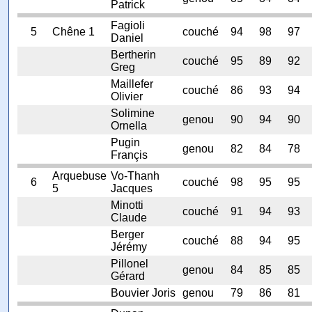
Patrick
Fagioli
5
Chêne 1
couché
94
98
97
Daniel
Bertherin
couché
95
89
92
Greg
Maillefer
couché
86
93
94
Olivier
Solimine
genou
90
94
90
Ornella
Pugin
genou
82
84
78
Françis
Arquebuse
Vo-Thanh
6
couché
98
95
95
5
Jacques
Minotti
couché
91
94
93
Claude
Berger
couché
88
94
95
Jérémy
Pillonel
genou
84
85
85
Gérard
Bouvier Joris
genou
79
86
81