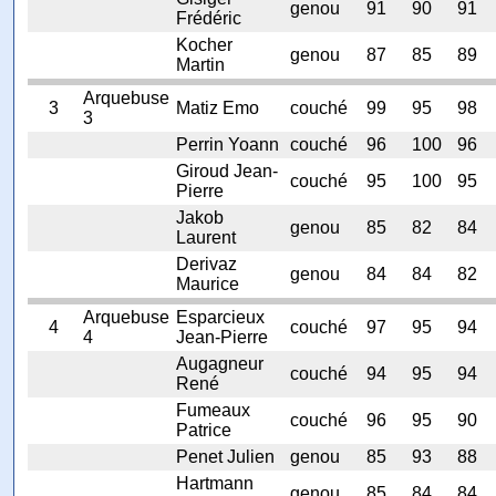
genou
91
90
91
Frédéric
Kocher
genou
87
85
89
Martin
Arquebuse
3
Matiz Emo
couché
99
95
98
3
Perrin Yoann
couché
96
100
96
Giroud Jean-
couché
95
100
95
Pierre
Jakob
genou
85
82
84
Laurent
Derivaz
genou
84
84
82
Maurice
Arquebuse
Esparcieux
4
couché
97
95
94
4
Jean-Pierre
Augagneur
couché
94
95
94
René
Fumeaux
couché
96
95
90
Patrice
Penet Julien
genou
85
93
88
Hartmann
genou
85
84
84