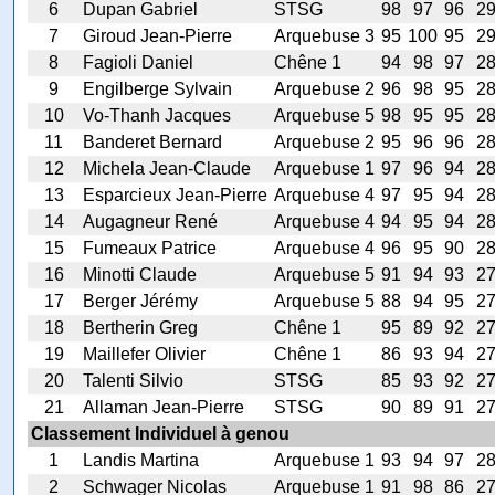
6
Dupan Gabriel
STSG
98
97
96
2
7
Giroud Jean-Pierre
Arquebuse 3
95
100
95
2
8
Fagioli Daniel
Chêne 1
94
98
97
2
9
Engilberge Sylvain
Arquebuse 2
96
98
95
2
10
Vo-Thanh Jacques
Arquebuse 5
98
95
95
2
11
Banderet Bernard
Arquebuse 2
95
96
96
2
12
Michela Jean-Claude
Arquebuse 1
97
96
94
2
13
Esparcieux Jean-Pierre
Arquebuse 4
97
95
94
2
14
Augagneur René
Arquebuse 4
94
95
94
2
15
Fumeaux Patrice
Arquebuse 4
96
95
90
2
16
Minotti Claude
Arquebuse 5
91
94
93
2
17
Berger Jérémy
Arquebuse 5
88
94
95
2
18
Bertherin Greg
Chêne 1
95
89
92
2
19
Maillefer Olivier
Chêne 1
86
93
94
2
20
Talenti Silvio
STSG
85
93
92
2
21
Allaman Jean-Pierre
STSG
90
89
91
2
Classement Individuel à genou
1
Landis Martina
Arquebuse 1
93
94
97
2
2
Schwager Nicolas
Arquebuse 1
91
98
86
2