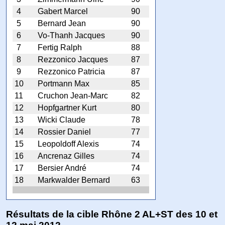
4
Gabert Marcel
90
5
Bernard Jean
90
6
Vo-Thanh Jacques
90
7
Fertig Ralph
88
8
Rezzonico Jacques
87
9
Rezzonico Patricia
87
10
Portmann Max
85
11
Cruchon Jean-Marc
82
12
Hopfgartner Kurt
80
13
Wicki Claude
78
14
Rossier Daniel
77
15
Leopoldoff Alexis
74
16
Ancrenaz Gilles
74
17
Bersier André
74
18
Markwalder Bernard
63
Résultats de la cible Rhône 2 AL+ST des 10 et