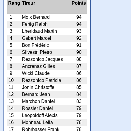
Rang
Tireur
Points
1
Moix Bernard
94
2
Fertig Ralph
94
3
Lheridaud Martin
93
4
Gabert Marcel
92
5
Bon Frédéric
91
6
Silvestri Pietro
90
7
Rezzonico Jacques
88
8
Ancrenaz Gilles
87
9
Wicki Claude
86
10
Rezzonico Patricia
86
11
Jonin Christoffe
85
12
Bernard Jean
84
13
Marchon Daniel
83
14
Rossier Daniel
79
15
Leopoldoff Alexis
79
16
Monneau Leila
78
17
Rohrbasser Frank
78