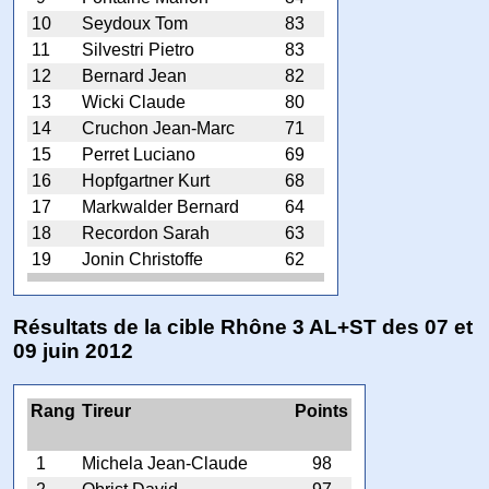
10
Seydoux Tom
83
11
Silvestri Pietro
83
12
Bernard Jean
82
13
Wicki Claude
80
14
Cruchon Jean-Marc
71
15
Perret Luciano
69
16
Hopfgartner Kurt
68
17
Markwalder Bernard
64
18
Recordon Sarah
63
19
Jonin Christoffe
62
Résultats de la cible Rhône 3 AL+ST des 07 et
09 juin 2012
Rang
Tireur
Points
1
Michela Jean-Claude
98