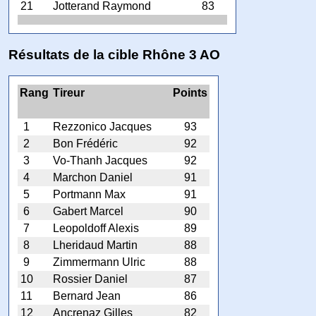
21
Jotterand Raymond
83
Résultats de la cible Rhône 3 AO
Rang
Tireur
Points
1
Rezzonico Jacques
93
2
Bon Frédéric
92
3
Vo-Thanh Jacques
92
4
Marchon Daniel
91
5
Portmann Max
91
6
Gabert Marcel
90
7
Leopoldoff Alexis
89
8
Lheridaud Martin
88
9
Zimmermann Ulric
88
10
Rossier Daniel
87
11
Bernard Jean
86
12
Ancrenaz Gilles
82