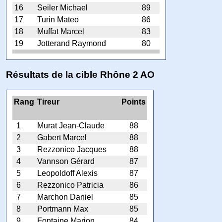
16
Seiler Michael
89
17
Turin Mateo
86
18
Muffat Marcel
83
19
Jotterand Raymond
80
Résultats de la cible Rhône 2 AO
Rang
Tireur
Points
1
Murat Jean-Claude
88
2
Gabert Marcel
88
3
Rezzonico Jacques
88
4
Vannson Gérard
87
5
Leopoldoff Alexis
87
6
Rezzonico Patricia
86
7
Marchon Daniel
85
8
Portmann Max
85
9
Fontaine Marion
84