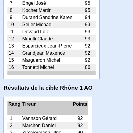
7
Engel José
95
8
Kocher Martin
95
9
Durand Sandrine Karen
94
10
Seiler Michael
93
11
Devaud Loïc
93
12
Minotti Claude
93
13
Esparcieux Jean-Pierre
92
14
Grandjean Maxence
92
15
Margueron Michel
92
16
Tonnetti Michel
86
Résultats de la cible Rhône 1 AO
Rang
Tireur
Points
1
Vannson Gérard
92
2
Marchon Daniel
92
3
Zimmermann Ulric
90