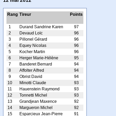
12 mai 2012
Rang
Tireur
Points
1
Durand Sandrine Karen
97
2
Devaud Loïc
96
3
Pillonel Gérard
96
4
Equey Nicolas
96
5
Kocher Martin
96
6
Herger Marie-Hélène
95
7
Banderet Bernard
94
8
Affolter Alfred
94
9
Obrist David
94
10
Minotti Claude
93
11
Hauenstein Raymond
93
12
Tonnetti Michel
93
13
Grandjean Maxence
92
14
Margueron Michel
92
15
Esparcieux Jean-Pierre
91