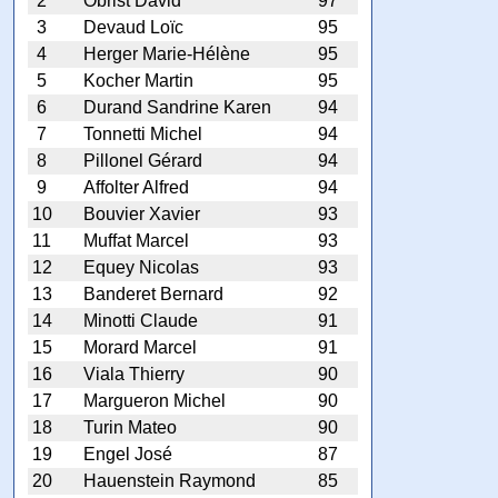
2
Obrist David
97
3
Devaud Loïc
95
4
Herger Marie-Hélène
95
5
Kocher Martin
95
6
Durand Sandrine Karen
94
7
Tonnetti Michel
94
8
Pillonel Gérard
94
9
Affolter Alfred
94
10
Bouvier Xavier
93
11
Muffat Marcel
93
12
Equey Nicolas
93
13
Banderet Bernard
92
14
Minotti Claude
91
15
Morard Marcel
91
16
Viala Thierry
90
17
Margueron Michel
90
18
Turin Mateo
90
19
Engel José
87
20
Hauenstein Raymond
85