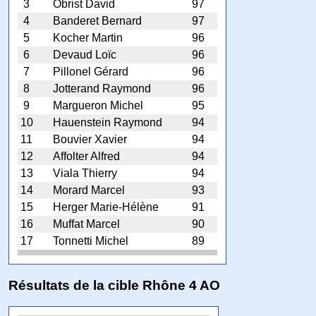
3
Obrist David
97
4
Banderet Bernard
97
5
Kocher Martin
96
6
Devaud Loïc
96
7
Pillonel Gérard
96
8
Jotterand Raymond
96
9
Margueron Michel
95
10
Hauenstein Raymond
94
11
Bouvier Xavier
94
12
Affolter Alfred
94
13
Viala Thierry
94
14
Morard Marcel
93
15
Herger Marie-Hélène
91
16
Muffat Marcel
90
17
Tonnetti Michel
89
Résultats de la cible Rhône 4 AO