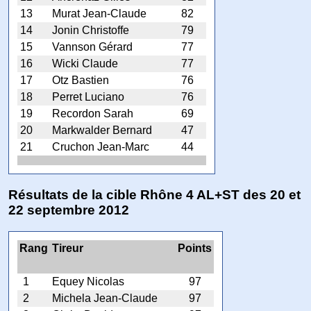
13
Murat Jean-Claude
82
14
Jonin Christoffe
79
15
Vannson Gérard
77
16
Wicki Claude
77
17
Otz Bastien
76
18
Perret Luciano
76
19
Recordon Sarah
69
20
Markwalder Bernard
47
21
Cruchon Jean-Marc
44
Résultats de la cible Rhône 4 AL+ST des 20 et
22 septembre 2012
Rang
Tireur
Points
1
Equey Nicolas
97
2
Michela Jean-Claude
97