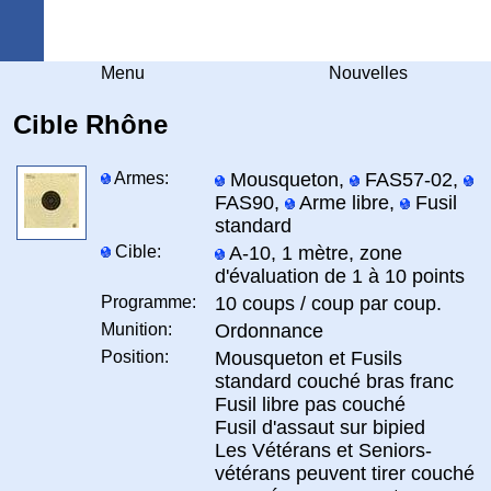
Arquebuse Genève
Menu
Nouvelles
Cible Rhône
Armes:
Mousqueton,
FAS57-02,
FAS90,
Arme libre,
Fusil
standard
Cible:
A-10, 1 mètre, zone
d'évaluation de 1 à 10 points
Programme:
10 coups / coup par coup.
Munition:
Ordonnance
Position:
Mousqueton et Fusils
standard couché bras franc
Fusil libre pas couché
Fusil d'assaut sur bipied
Les Vétérans et Seniors-
vétérans peuvent tirer couché