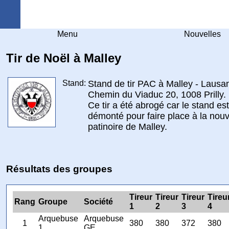
Arquebuse Genève
Menu
Nouvelles
Tir de Noël à Malley
Stand:
Stand de tir PAC à Malley - Lausa
Chemin du Viaduc 20, 1008 Prilly.
Ce tir a été abrogé car le stand est
démonté pour faire place à la nouv
patinoire de Malley.
Résultats des groupes
Tireur
Tireur
Tireur
Tireu
Rang
Groupe
Société
1
2
3
4
Arquebuse
Arquebuse
1
380
380
372
380
1
GE