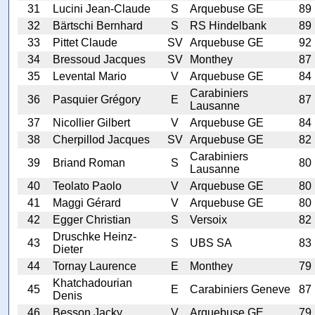
31
Lucini Jean-Claude
S
Arquebuse GE
89
32
Bärtschi Bernhard
S
RS Hindelbank
89
33
Pittet Claude
SV
Arquebuse GE
92
34
Bressoud Jacques
SV
Monthey
87
35
Levental Mario
V
Arquebuse GE
84
Carabiniers
36
Pasquier Grégory
E
87
Lausanne
37
Nicollier Gilbert
V
Arquebuse GE
84
38
Cherpillod Jacques
SV
Arquebuse GE
82
Carabiniers
39
Briand Roman
S
80
Lausanne
40
Teolato Paolo
V
Arquebuse GE
80
41
Maggi Gérard
V
Arquebuse GE
80
42
Egger Christian
S
Versoix
82
Druschke Heinz-
43
S
UBS SA
83
Dieter
44
Tornay Laurence
E
Monthey
79
Khatchadourian
45
E
Carabiniers Geneve
87
Denis
46
Besson Jacky
V
Arquebuse GE
79