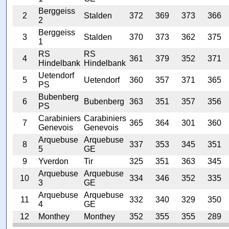
Berggeiss
2
Stalden
372
369
373
366
2
Berggeiss
3
Stalden
370
373
362
375
1
RS
RS
4
361
379
352
371
Hindelbank
Hindelbank
Uetendorf
5
Uetendorf
360
357
371
365
PS
Bubenberg
6
Bubenberg
363
351
357
356
PS
Carabiniers
Carabiniers
7
365
364
301
360
Genevois
Genevois
Arquebuse
Arquebuse
8
337
353
345
351
5
GE
9
Yverdon
Tir
325
351
363
345
Arquebuse
Arquebuse
10
334
346
352
335
3
GE
Arquebuse
Arquebuse
11
332
340
329
350
4
GE
12
Monthey
Monthey
352
355
355
289