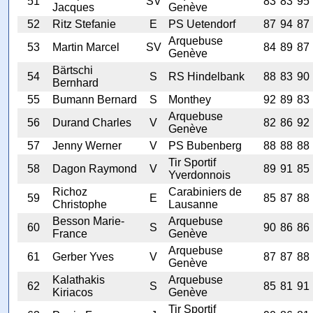
51
SV
83
83
95
Jacques
Genève
52
Ritz Stefanie
E
PS Uetendorf
87
94
87
Arquebuse
53
Martin Marcel
SV
84
89
87
Genève
Bärtschi
54
S
RS Hindelbank
88
83
90
Bernhard
55
Bumann Bernard
S
Monthey
92
89
83
Arquebuse
56
Durand Charles
V
82
86
92
Genève
57
Jenny Werner
V
PS Bubenberg
88
88
88
Tir Sportif
58
Dagon Raymond
V
89
91
85
Yverdonnois
Richoz
Carabiniers de
59
E
85
87
88
Christophe
Lausanne
Besson Marie-
Arquebuse
60
S
90
86
86
France
Genève
Arquebuse
61
Gerber Yves
V
87
87
88
Genève
Kalathakis
Arquebuse
62
S
85
81
91
Kiriacos
Genève
Tir Sportif