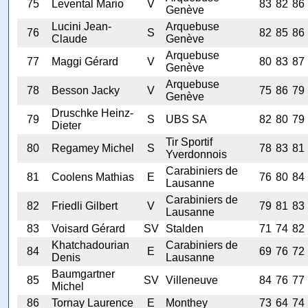
75
Levental Mario
V
83
82
86
Genève
Lucini Jean-
Arquebuse
76
S
82
85
86
Claude
Genève
Arquebuse
77
Maggi Gérard
V
80
83
87
Genève
Arquebuse
78
Besson Jacky
V
75
86
79
Genève
Druschke Heinz-
79
S
UBS SA
82
80
79
Dieter
Tir Sportif
80
Regamey Michel
S
78
83
81
Yverdonnois
Carabiniers de
81
Coolens Mathias
E
76
80
84
Lausanne
Carabiniers de
82
Friedli Gilbert
V
79
81
83
Lausanne
83
Voisard Gérard
SV
Stalden
71
74
82
Khatchadourian
Carabiniers de
84
E
69
76
72
Denis
Lausanne
Baumgartner
85
SV
Villeneuve
84
76
77
Michel
86
Tornay Laurence
E
Monthey
73
64
74