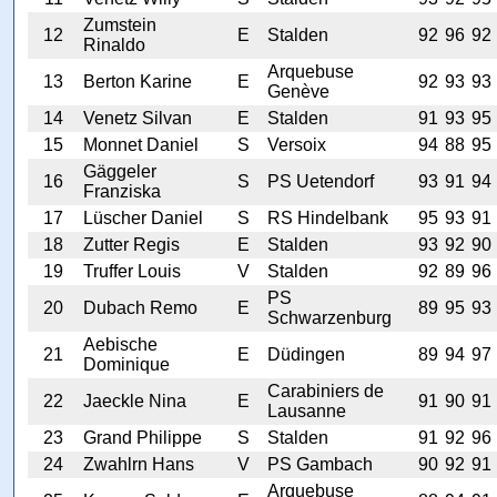
Zumstein
12
E
Stalden
92
96
92
Rinaldo
Arquebuse
13
Berton Karine
E
92
93
93
Genève
14
Venetz Silvan
E
Stalden
91
93
95
15
Monnet Daniel
S
Versoix
94
88
95
Gäggeler
16
S
PS Uetendorf
93
91
94
Franziska
17
Lüscher Daniel
S
RS Hindelbank
95
93
91
18
Zutter Regis
E
Stalden
93
92
90
19
Truffer Louis
V
Stalden
92
89
96
PS
20
Dubach Remo
E
89
95
93
Schwarzenburg
Aebische
21
E
Düdingen
89
94
97
Dominique
Carabiniers de
22
Jaeckle Nina
E
91
90
91
Lausanne
23
Grand Philippe
S
Stalden
91
92
96
24
Zwahlrn Hans
V
PS Gambach
90
92
91
Arquebuse