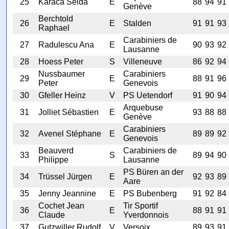
25
Karaca Selda
E
88
94
91
Genève
Berchtold
26
E
Stalden
91
91
93
Raphael
Carabiniers de
27
Radulescu Ana
E
90
93
92
Lausanne
28
Hoess Peter
S
Villeneuve
86
92
94
Nussbaumer
Carabiniers
29
E
88
91
96
Peter
Genevois
30
Gfeller Heinz
V
PS Uetendorf
91
90
94
Arquebuse
31
Jolliet Sébastien
E
93
88
88
Genève
Carabiniers
32
Avenel Stéphane
E
89
89
92
Genevois
Beauverd
Carabiniers de
33
S
89
94
90
Philippe
Lausanne
PS Büren an der
34
Trüssel Jürgen
E
92
93
89
Aare
35
Jenny Jeannine
E
PS Bubenberg
91
92
84
Cochet Jean
Tir Sportif
36
E
88
91
91
Claude
Yverdonnois
37
Gutzwiller Rudolf
V
Versoix
89
93
91