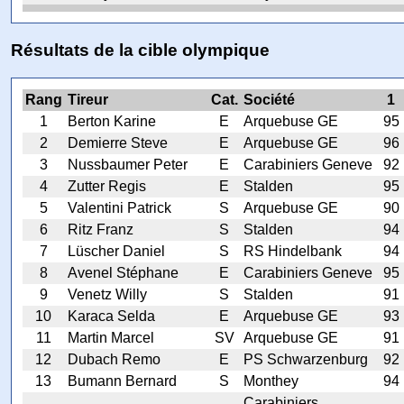
Résultats de la cible olympique
Rang
Tireur
Cat.
Société
1
1
Berton Karine
E
Arquebuse GE
95
2
Demierre Steve
E
Arquebuse GE
96
3
Nussbaumer Peter
E
Carabiniers Geneve
92
4
Zutter Regis
E
Stalden
95
5
Valentini Patrick
S
Arquebuse GE
90
6
Ritz Franz
S
Stalden
94
7
Lüscher Daniel
S
RS Hindelbank
94
8
Avenel Stéphane
E
Carabiniers Geneve
95
9
Venetz Willy
S
Stalden
91
10
Karaca Selda
E
Arquebuse GE
93
11
Martin Marcel
SV
Arquebuse GE
91
12
Dubach Remo
E
PS Schwarzenburg
92
13
Bumann Bernard
S
Monthey
94
Carabiniers