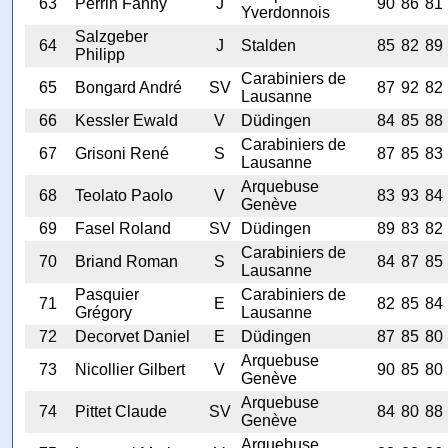
63
Perrin Fanny
J
90
86
81
Yverdonnois
Salzgeber
64
J
Stalden
85
82
89
Philipp
Carabiniers de
65
Bongard André
SV
87
92
82
Lausanne
66
Kessler Ewald
V
Düdingen
84
85
88
Carabiniers de
67
Grisoni René
S
87
85
83
Lausanne
Arquebuse
68
Teolato Paolo
V
83
93
84
Genève
69
Fasel Roland
SV
Düdingen
89
83
82
Carabiniers de
70
Briand Roman
S
84
87
85
Lausanne
Pasquier
Carabiniers de
71
E
82
85
84
Grégory
Lausanne
72
Decorvet Daniel
E
Düdingen
87
85
80
Arquebuse
73
Nicollier Gilbert
V
90
85
80
Genève
Arquebuse
74
Pittet Claude
SV
84
80
88
Genève
Arquebuse