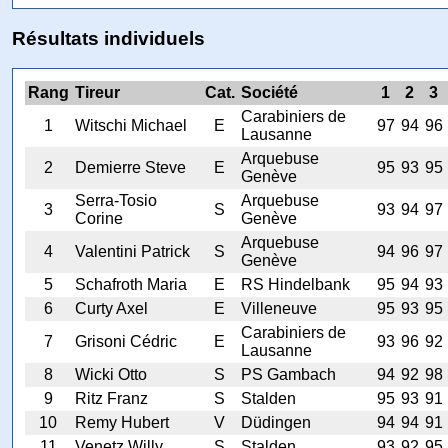
Résultats individuels
Rang
Tireur
Cat.
Société
1
2
3
Carabiniers de
1
Witschi Michael
E
97
94
96
Lausanne
Arquebuse
2
Demierre Steve
E
95
93
95
Genève
Serra-Tosio
Arquebuse
3
S
93
94
97
Corine
Genève
Arquebuse
4
Valentini Patrick
S
94
96
97
Genève
5
Schafroth Maria
E
RS Hindelbank
95
94
93
6
Curty Axel
E
Villeneuve
95
93
95
Carabiniers de
7
Grisoni Cédric
E
93
96
92
Lausanne
8
Wicki Otto
S
PS Gambach
94
92
98
9
Ritz Franz
S
Stalden
95
93
91
10
Remy Hubert
V
Düdingen
94
94
91
11
Venetz Willy
S
Stalden
93
92
95