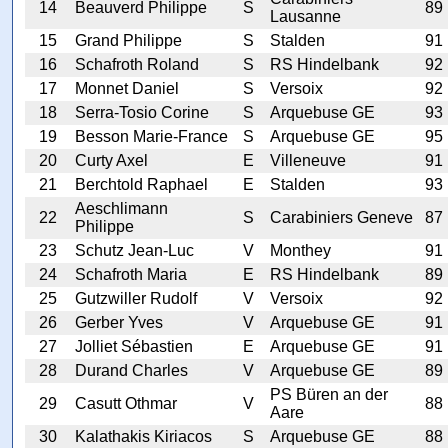
14
Beauverd Philippe
S
89
Lausanne
15
Grand Philippe
S
Stalden
91
16
Schafroth Roland
S
RS Hindelbank
92
17
Monnet Daniel
S
Versoix
92
18
Serra-Tosio Corine
S
Arquebuse GE
93
19
Besson Marie-France
S
Arquebuse GE
95
20
Curty Axel
E
Villeneuve
91
21
Berchtold Raphael
E
Stalden
93
Aeschlimann
22
S
Carabiniers Geneve
87
Philippe
23
Schutz Jean-Luc
V
Monthey
91
24
Schafroth Maria
E
RS Hindelbank
89
25
Gutzwiller Rudolf
V
Versoix
92
26
Gerber Yves
V
Arquebuse GE
91
27
Jolliet Sébastien
E
Arquebuse GE
91
28
Durand Charles
V
Arquebuse GE
89
PS Büren an der
29
Casutt Othmar
V
88
Aare
30
Kalathakis Kiriacos
S
Arquebuse GE
88