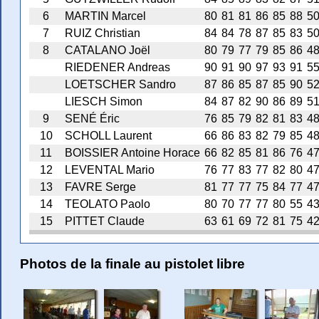
6
MARTIN Marcel
80
81
81
86
85
88
5
7
RUIZ Christian
84
84
78
87
85
83
5
8
CATALANO Joël
80
79
77
79
85
86
4
RIEDENER Andreas
90
91
90
97
93
91
5
LOETSCHER Sandro
87
86
85
87
85
90
5
LIESCH Simon
84
87
82
90
86
89
5
9
SENÉ Éric
76
85
79
82
81
83
4
10
SCHOLL Laurent
66
86
83
82
79
85
4
11
BOISSIER Antoine Horace
66
82
85
81
86
76
4
12
LEVENTAL Mario
76
77
83
77
82
80
4
13
FAVRE Serge
81
77
77
75
84
77
4
14
TEOLATO Paolo
80
70
77
77
80
55
4
15
PITTET Claude
63
61
69
72
81
75
4
Photos de la finale au pistolet libre