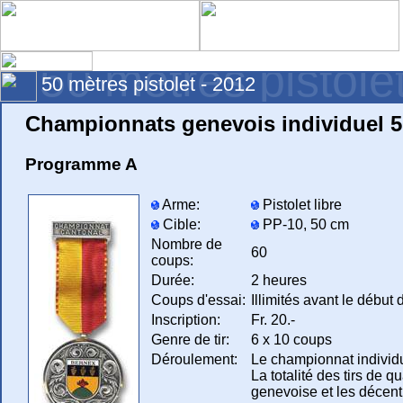
50 mètres pistole
50 mètres pistolet - 2012
Championnats genevois individuel 
Programme A
Arme:
Pistolet libre
Cible:
PP-10, 50 cm
Nombre de
60
coups:
Durée:
2 heures
Coups d'essai:
Illimités avant le début
Inscription:
Fr. 20.-
Genre de tir:
6 x 10 coups
Déroulement:
Le championnat individuel
La totalité des tirs de 
genevoise et les décent