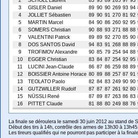
2
SCHOLL Laurent
83
93
89
265
97
93
3
GISLER Daniel
89
90
90
269
93
94
4
JOLLIET Sébastien
89
90
91
270
81
92
5
MARTIN Marcel
84
90
86
260
92
95
6
SOMERS Christian
90
88
93
271
88
88
7
VALENTINI Patrick
89
89
92
270
85
90
8
DOS SANTOS David
94
83
91
268
88
89
9
TROFIMOV Alexandre
90
85
79
254
94
88
10
EGGER Christian
83
84
87
254
92
95
11
LUCINI Jean-Claude
86
87
86
259
88
89
12
BOISSIER Antoine Horace
80
89
88
257
87
91
13
TEOLATO Paolo
82
84
83
249
90
90
14
GUTZWILLER Rudolf
87
87
87
261
92
80
15
NÜSSLI René
87
89
87
263
86
83
16
PITTET Claude
81
88
80
249
88
76
La finale se déroulera le samedi 30 juin 2012 au stand de 
Début des tirs à 14h, contrôle des armes de 13h30 à 13h45
Les tireurs qualifiés qui ne pourront pas participer à la final