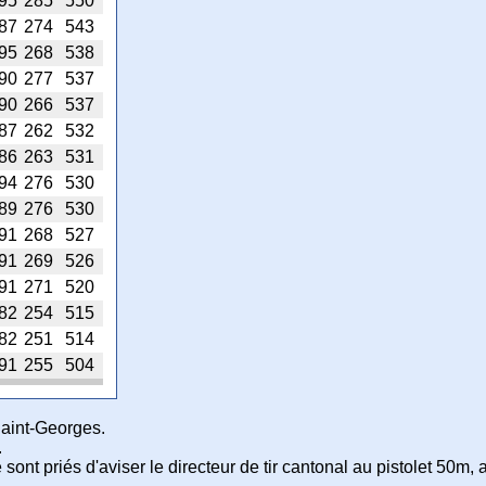
95
285
550
87
274
543
95
268
538
90
277
537
90
266
537
87
262
532
86
263
531
94
276
530
89
276
530
91
268
527
91
269
526
91
271
520
82
254
515
82
251
514
91
255
504
Saint-Georges.
.
e sont priés d'aviser le directeur de tir cantonal au pistolet 50m, 