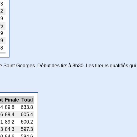
83
82
79
75
69
39
18
 Saint-Georges. Début des tirs à 8h30. Les tireurs qualifiés qui n
ot
Finale
Total
44
89.8
633.8
16
89.4
605.4
11
89.2
600.2
13
84.3
597.3
10
84.6
594.6