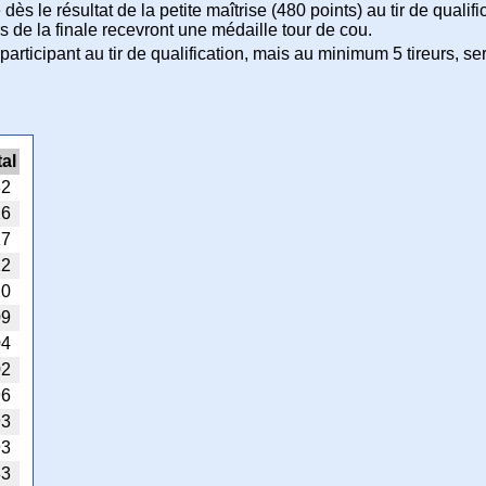
 le résultat de la petite maîtrise (480 points) au tir de qualifi
rs de la finale recevront une médaille tour de cou.
participant au tir de qualification, mais au minimum 5 tireurs, ser
tal
32
26
17
12
10
09
04
02
96
93
93
83