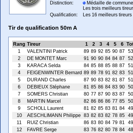
Distinction:
Médaille de commune dès
Les trois meilleurs tireu
Qualification:
Les 16 meilleurs tireurs 
Tir de qualification 50m A
Rang
Tireur
1
2
3
4
5
6
To
1
VALENTINI Patrick
89
89
92
85
90
87
5
2
DE MONTET Marc
91
90
90
84
84
87
5
3
KARACA Selda
84
85
88
85
88
87
5
4
FEIGENWINTER Bernard
89
89
78
91
82
83
5
5
DURAND Charles
87
90
83
82
81
87
5
6
DEBIEUX Stéphane
81
85
86
84
83
90
5
7
SOMERS Christian
80
77
87
90
83
87
5
8
MARTIN Marcel
82
86
86
86
77
85
5
9
SCHOLL Laurent
81
82
85
83
81
84
4
10
AESCHLIMANN Philippe
83
82
83
82
78
85
4
11
RUIZ Christian
86
83
80
84
79
81
4
12
FAVRE Serge
83
76
82
80
78
84
4