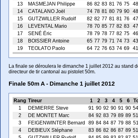
13
MASMEJAN Philippe
86
82
83
81
76
75
4
14
CATALANO Joël
74
78
81
80
79
90
4
15
GUTZWILLER Rudolf
82
82
77
81
81
76
4
16
LEVENTAL Mario
78
70
85
77
82
83
4
17
SENÉ Éric
78
79
78
77
82
75
4
18
BOISSIER Antoine
65
77
79
71
74
73
4
19
TEOLATO Paolo
64
72
76
63
74
69
4
La finale se déroulera le dimanche 1 juillet 2012 au stand de
directeur de tir cantonal au pistolet 50m.
Finale 50m A - Dimanche 1 juillet 2012
Rang
Tireur
1
2
3
4
5
6
T
1
DEMIERRE Steve
91
90
92
90
91
90
5
2
DE MONTET Marc
84
92
83
79
89
89
5
3
FEIGENWINTER Bernard
89
84
84
87
79
88
5
4
DEBIEUX Stéphane
83
86
82
86
87
89
5
5
GUTZWILLER Rudolf
84
85
89
83
82
87
5