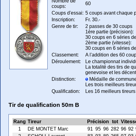
Nombre de
60
coups:
Coups d'essai:
5 coups avant chaque 
Inscription:
Fr. 30.-
Genre de tir:
2 passes de 30 coups
1ère partie (précision):
30 coups en 6 séries d
2ème partie (vitesse):
30 coups en 6 séries de
Classement:
A l'addition des 60 cou
Déroulement:
Le championnat individue
La totalité des tirs de
genevoise et les décent
Distinction:
Médaille de commune dès
Les trois meilleurs tire
Qualification:
Les 16 meilleurs tireurs 
Tir de qualification 50m B
Rang
Tireur
Précision
tot
Vitess
1
DE MONTET Marc
91
95
96
282
96
92