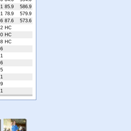
01
85.9
586.9
01
78.9
579.9
86
87.6
573.6
52
HC
20
HC
18
HC
86
81
76
75
71
39
21