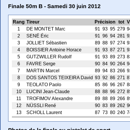
Finale 50m B - Samedi 30 juin 2012
Rang
Tireur
Précision
tot
V
1
DE MONTET Marc
91
93
95
279
9
2
SENÉ Éric
91
96
94
281
9
3
JOLLIET Sébastien
89
88
97
274
9
4
BOISSIER Antoine Horace
91
93
87
271
9
5
GUTZWILLER Rudolf
91
93
89
273
8
6
FAVRE Serge
90
84
90
264
9
7
MARTIN Marcel
89
94
83
266
9
8
DOS SANTOS TEIXEIRA David
93
92
86
271
8
9
TEOLATO Paolo
85
86
96
267
8
10
LUCINI Jean-Claude
88
88
96
272
8
11
TROFIMOV Alexandre
89
88
89
266
8
12
NÜSSLI René
90
83
89
262
9
13
SCHOLL Laurent
87
73
80
240
7