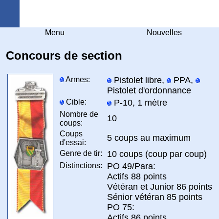
Arquebuse Genève
Menu
Nouvelles
Concours de section
Armes:
Pistolet libre,
PPA,
Pistolet d'ordonnance
Cible:
P-10, 1 mètre
Nombre de
10
coups:
Coups
5 coups au maximum
d'essai:
Genre de tir:
10 coups (coup par coup)
Distinctions:
PO 49/Para:
Actifs 88 points
Vétéran et Junior 86 points
Sénior vétéran 85 points
PO 75:
Actifs 86 points