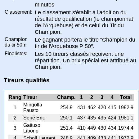
minutes
Classement:
Le classement s'établit à l'addition du
résultat de qualification (le championnat
de l'Arquebuse) et de celui du Tir du
Champion.
Champion
Le gagnant portera le titre "Champion du
du tir 50m:
tir de l'Arquebuse P 50".
Finalistes:
Les 10 tireurs classés reçoivent une
répartition. Un prix spécial est attribué au
Champion.
Tireurs qualifiés
Rang
Tireur
Champ.
1
2
3
4
Total
Mingolla
1
254.9
431
462
420
415
1982.9
Fausto
2
Sené Eric
250.1
437
435
435
424
1981.1
Gattuso
3
251.4
410
449
430
434
1974.4
Liborio
4
Scholl Laurent
248.9
441
409
433
441
1972.9