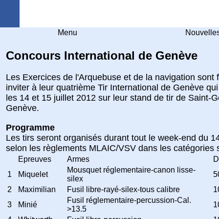
Arquebuse Genève
Menu
Nouvelle
Concours International de Genève
Les Exercices de l'Arquebuse et de la navigation sont 
inviter à leur quatrième Tir International de Genève qui
les 14 et 15 juillet 2012 sur leur stand de tir de Saint-
Genève.
Programme
Les tirs seront organisés durant tout le week-end du 14 
selon les règlements MLAIC/VSV dans les catégories 
Epreuves
Armes
D
Mousquet réglementaire-canon lisse-
1
Miquelet
5
silex
2
Maximilian
Fusil libre-rayé-silex-tous calibre
1
Fusil réglementaire-percussion-Cal.
3
Minié
1
>13.5