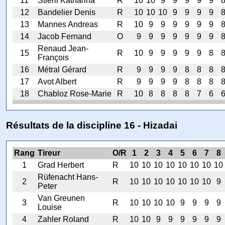
11
Stierli Katharina
R
10
10
9
9
9
9
9
12
Bandelier Denis
R
10
10
10
9
9
9
9
13
Mannes Andreas
R
10
9
9
9
9
9
9
14
Jacob Fernand
O
9
9
9
9
9
9
9
Renaud Jean-
15
R
10
9
9
9
9
9
8
François
16
Métral Gérard
R
9
9
9
9
8
8
8
17
Avot Albert
R
9
9
9
9
8
8
8
18
Chabloz Rose-Marie
R
10
8
8
8
8
7
6
Résultats de la discipline 16 - Hizadai
Rang
Tireur
O/R
1
2
3
4
5
6
7
8
1
Grad Herbert
R
10
10
10
10
10
10
10
10
Rüfenacht Hans-
2
R
10
10
10
10
10
10
10
9
Peter
Van Greunen
3
R
10
10
10
10
9
9
9
9
Louise
4
Zahler Roland
R
10
10
9
9
9
9
9
9