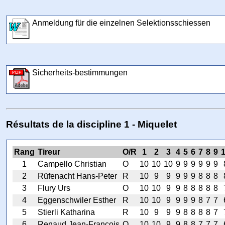
Anmeldung für die einzelnen Selektionsschiessen
Sicherheits-bestimmungen
Résultats de la discipline 1 - Miquelet
Rang
Tireur
O/R
1
2
3
4
5
6
7
8
9
1
Campello Christian
O
10
10
10
9
9
9
9
9
9
2
Rüfenacht Hans-Peter
R
10
9
9
9
9
9
8
8
8
3
Flury Urs
O
10
10
9
9
8
8
8
8
8
4
Eggenschwiler Esther
R
10
10
9
9
9
9
8
7
7
5
Stierli Katharina
R
10
9
9
9
8
8
8
8
7
6
Renaud Jean-François
O
10
10
9
9
8
8
7
7
7