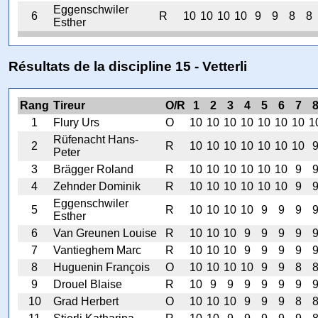
Eggenschwiler
6
R
10
10
10
10
9
9
8
8
Esther
Résultats de la discipline 15 - Vetterli
Rang
Tireur
O/R
1
2
3
4
5
6
7
1
Flury Urs
O
10
10
10
10
10
10
10
1
Rüfenacht Hans-
2
R
10
10
10
10
10
10
10
Peter
3
Brägger Roland
R
10
10
10
10
10
10
9
4
Zehnder Dominik
R
10
10
10
10
10
10
9
Eggenschwiler
5
R
10
10
10
10
9
9
9
Esther
6
Van Greunen Louise
R
10
10
10
9
9
9
9
7
Vantieghem Marc
R
10
10
10
9
9
9
9
8
Huguenin François
O
10
10
10
10
9
9
8
9
Drouel Blaise
R
10
9
9
9
9
9
9
10
Grad Herbert
O
10
10
10
9
9
9
8