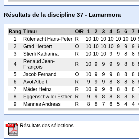
Résultats de la discipline 37 - Lamarmora
Rang
Tireur
O/R
1
2
3
4
5
6
7
1
Rüfenacht Hans-Peter
R
10
10
10
10
10
10
10
2
Grad Herbert
O
10
10
10
10
9
9
9
3
Stierli Katharina
R
10
10
10
9
9
8
8
Renaud Jean-
4
R
10
9
9
9
9
8
8
François
5
Jacob Fernand
O
10
9
9
9
8
8
8
6
Avot Albert
R
9
9
9
8
8
8
8
7
Mäder Heinz
R
10
9
9
8
8
8
8
8
Eggenschwiler Esther
R
9
9
8
8
8
8
8
9
Mannes Andreas
R
8
8
7
6
5
4
4
Résultats des sélections