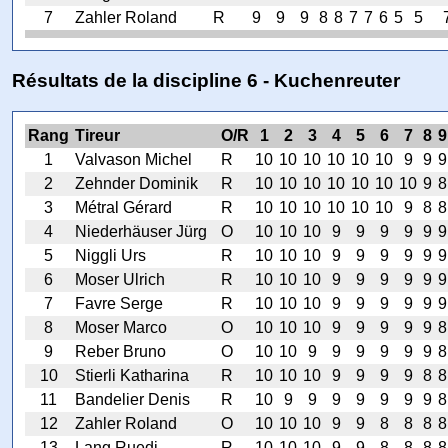
7
Zahler Roland
R
9
9
9
8
8
7
7
6
5
5
Résultats de la discipline 6 - Kuchenreuter
Rang
Tireur
O/R
1
2
3
4
5
6
7
8
9
1
Valvason Michel
R
10
10
10
10
10
10
9
9
9
2
Zehnder Dominik
R
10
10
10
10
10
10
10
9
8
3
Métral Gérard
R
10
10
10
10
10
10
9
8
8
4
Niederhäuser Jürg
O
10
10
10
9
9
9
9
9
9
5
Niggli Urs
R
10
10
10
9
9
9
9
9
9
6
Moser Ulrich
R
10
10
10
9
9
9
9
9
9
7
Favre Serge
R
10
10
10
9
9
9
9
9
9
8
Moser Marco
O
10
10
10
9
9
9
9
9
8
9
Reber Bruno
O
10
10
9
9
9
9
9
9
8
10
Stierli Katharina
R
10
10
10
9
9
9
9
8
8
11
Bandelier Denis
R
10
9
9
9
9
9
9
9
8
12
Zahler Roland
O
10
10
10
9
9
8
8
8
8
13
Lang Ruedi
R
10
10
10
9
9
8
8
8
8