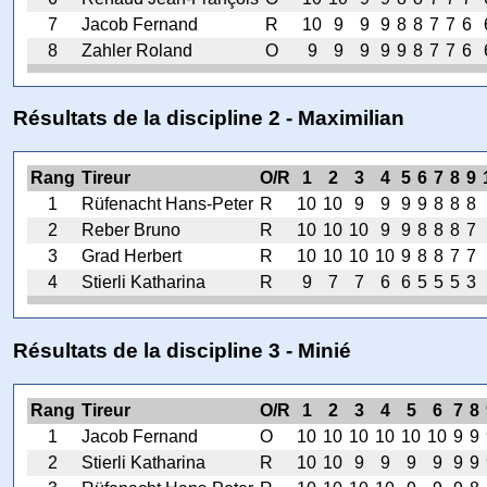
7
Jacob Fernand
R
10
9
9
9
8
8
7
7
6
8
Zahler Roland
O
9
9
9
9
9
8
7
7
6
Résultats de la discipline 2 - Maximilian
Rang
Tireur
O/R
1
2
3
4
5
6
7
8
9
1
Rüfenacht Hans-Peter
R
10
10
9
9
9
9
8
8
8
2
Reber Bruno
R
10
10
10
9
9
8
8
8
7
3
Grad Herbert
R
10
10
10
10
9
8
8
7
7
4
Stierli Katharina
R
9
7
7
6
6
5
5
5
3
Résultats de la discipline 3 - Minié
Rang
Tireur
O/R
1
2
3
4
5
6
7
8
1
Jacob Fernand
O
10
10
10
10
10
10
9
9
2
Stierli Katharina
R
10
10
9
9
9
9
9
9