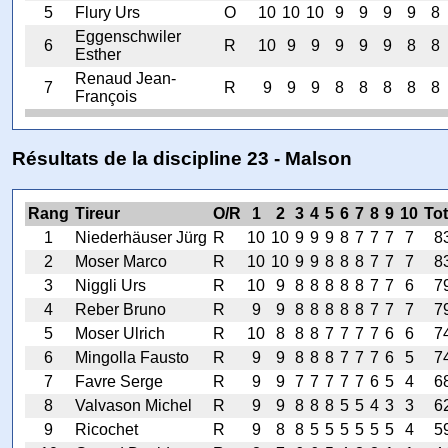
5
Flury Urs
O
10
10
10
9
9
9
9
8
Eggenschwiler
6
R
10
9
9
9
9
9
8
8
Esther
Renaud Jean-
7
R
9
9
9
8
8
8
8
8
François
Résultats de la discipline 23 - Malson
Rang
Tireur
O/R
1
2
3
4
5
6
7
8
9
10
Tot
1
Niederhäuser Jürg
R
10
10
9
9
9
8
7
7
7
7
8
2
Moser Marco
R
10
10
9
9
8
8
8
7
7
7
8
3
Niggli Urs
R
10
9
8
8
8
8
8
7
7
6
7
4
Reber Bruno
R
9
9
8
8
8
8
8
7
7
7
7
5
Moser Ulrich
R
10
8
8
8
7
7
7
7
6
6
7
6
Mingolla Fausto
R
9
9
8
8
8
7
7
7
6
5
7
7
Favre Serge
R
9
9
7
7
7
7
7
6
5
4
6
8
Valvason Michel
R
9
9
8
8
8
5
5
4
3
3
6
9
Ricochet
R
9
8
8
5
5
5
5
5
5
4
5