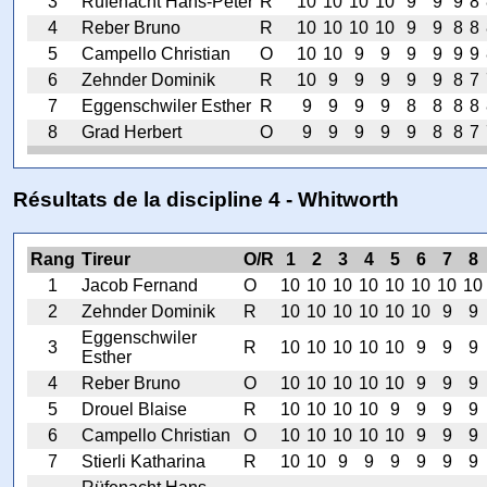
3
Rüfenacht Hans-Peter
R
10
10
10
10
9
9
9
8
4
Reber Bruno
R
10
10
10
10
9
9
8
8
5
Campello Christian
O
10
10
9
9
9
9
9
9
6
Zehnder Dominik
R
10
9
9
9
9
9
8
7
7
Eggenschwiler Esther
R
9
9
9
9
8
8
8
8
8
Grad Herbert
O
9
9
9
9
9
8
8
7
Résultats de la discipline 4 - Whitworth
Rang
Tireur
O/R
1
2
3
4
5
6
7
8
1
Jacob Fernand
O
10
10
10
10
10
10
10
10
2
Zehnder Dominik
R
10
10
10
10
10
10
9
9
Eggenschwiler
3
R
10
10
10
10
10
9
9
9
Esther
4
Reber Bruno
O
10
10
10
10
10
9
9
9
5
Drouel Blaise
R
10
10
10
10
9
9
9
9
6
Campello Christian
O
10
10
10
10
10
9
9
9
7
Stierli Katharina
R
10
10
9
9
9
9
9
9