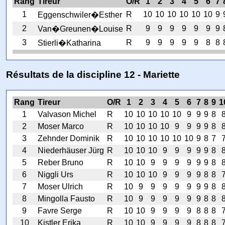
Rang
Tireur
O/R
1
2
3
4
5
6
7
1
R
10
10
10
10
10
10
9
Eggenschwiler�Esther
2
R
9
9
9
9
9
9
9
Van�Greunen�Louise
3
R
9
9
9
9
9
8
8
Stierli�Katharina
Résultats de la discipline 12 - Mariette
Rang
Tireur
O/R
1
2
3
4
5
6
7
8
9
1
1
Valvason Michel
R
10
10
10
10
10
9
9
9
8
2
Moser Marco
R
10
10
10
10
9
9
9
9
8
3
Zehnder Dominik
R
10
10
10
10
10
10
9
8
7
4
Niederhäuser Jürg
R
10
10
10
9
9
9
9
9
8
5
Reber Bruno
R
10
10
9
9
9
9
9
9
8
6
Niggli Urs
R
10
10
10
9
9
9
9
8
8
7
Moser Ulrich
R
10
9
9
9
9
9
9
9
8
8
Mingolla Fausto
R
10
9
9
9
9
9
9
8
8
9
Favre Serge
R
10
10
9
9
9
9
8
8
8
10
Kistler Erika
R
10
10
9
9
9
9
8
8
8