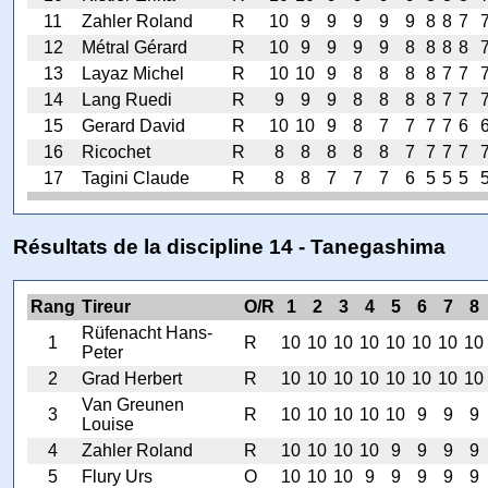
11
Zahler Roland
R
10
9
9
9
9
9
8
8
7
12
Métral Gérard
R
10
9
9
9
9
8
8
8
8
13
Layaz Michel
R
10
10
9
8
8
8
8
7
7
14
Lang Ruedi
R
9
9
9
8
8
8
8
7
7
15
Gerard David
R
10
10
9
8
7
7
7
7
6
16
Ricochet
R
8
8
8
8
8
7
7
7
7
17
Tagini Claude
R
8
8
7
7
7
6
5
5
5
Résultats de la discipline 14 - Tanegashima
Rang
Tireur
O/R
1
2
3
4
5
6
7
8
Rüfenacht Hans-
1
R
10
10
10
10
10
10
10
10
Peter
2
Grad Herbert
R
10
10
10
10
10
10
10
10
Van Greunen
3
R
10
10
10
10
10
9
9
9
Louise
4
Zahler Roland
R
10
10
10
10
9
9
9
9
5
Flury Urs
O
10
10
10
9
9
9
9
9