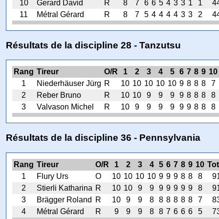
10
Gerard David
R
8
7
6
6
5
4
3
3
1
1
4
11
Métral Gérard
R
8
7
5
4
4
4
4
3
3
2
4
Résultats de la discipline 28 - Tanzutsu
Rang
Tireur
O/R
1
2
3
4
5
6
7
8
9
10
1
Niederhäuser Jürg
R
10
10
10
10
10
9
8
8
8
7
2
Reber Bruno
R
10
10
9
9
9
9
8
8
8
8
3
Valvason Michel
R
10
9
9
9
9
9
9
8
8
8
Résultats de la discipline 36 - Pennsylvania
Rang
Tireur
O/R
1
2
3
4
5
6
7
8
9
10
Tot
1
Flury Urs
O
10
10
10
10
9
9
9
8
8
8
9
2
Stierli Katharina
R
10
10
9
9
9
9
9
9
9
8
9
3
Brägger Roland
R
10
9
9
8
8
8
8
8
8
7
8
4
Métral Gérard
R
9
9
9
8
8
7
6
6
6
5
7