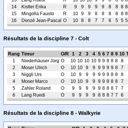
14
Kistler Erika
R
9
9
9
9
9
8
8
8
8
15
Mingolla Fausto
R
10
9
9
8
8
8
8
8
8
16
Donzé Jean-Pascal
O
10
8
8
7
7
6
5
5
5
Résultats de la discipline 7 - Colt
Rang
Tireur
O/R
1
2
3
4
5
6
7
8
9
10
1
Niederhäuser Jürg
O
10
10
10
10
9
9
8
8
8
8
2
Moser Ulrich
O
10
10
9
9
9
9
9
9
8
7
3
Niggli Urs
O
10
9
9
9
9
9
9
8
8
8
4
Moser Marco
O
10
10
9
9
9
9
8
8
8
7
5
Zahler Roland
O
9
9
9
9
9
8
8
8
7
7
6
Lang Ruedi
O
9
9
9
9
8
8
8
7
7
6
Résultats de la discipline 8 - Walkyrie