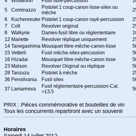
4
Whitworth
Fusil libre-percussion
1
Pistolet 1 coup-canon lisse-silex ou
5
Cominazzo
2
mèche
6
Kuchenreuter
Pistolet 1 coup-canon rayé-percussion
2
7
Colt
Revolver original
2
8
Walkyrie
Dames-fusil libre ou réglementaire
1
12
Mariette
Revolver réplique uniquement
2
14
Tanegashima
Mousquet libre-mèche-canon-lisse
5
15
Vetterli
Fusil mèche-silex-percussion
5
16
Hizadai
Mousquet libre-mèche-canon lisse
5
23
Malson
Revolver Original ou réplique
5
28
Tanzuzu
Pistolet à mèche
2
36
Pensilvania
Fusil silex
5
Fusil réglementaire-percussion-Cal.
37
Lamarmora
5
>13.5
PRIX : Pièces commémorative et bouteilles de vin
Tous les concurrents repartiront avec un souvenir
Horaires
Samedi 14 juillet 2012