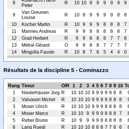
Rüfenacht Hans-
8
R
10
10
9
9
9
9
9
9
Peter
Van Greunen
9
R
10
9
9
9
9
9
8
8
Louise
10
Kocher Martin
R
10
9
9
9
8
8
8
7
11
Mannes Andreas
R
9
9
8
8
8
8
8
7
12
Grad Herbert
R
9
9
8
8
8
7
7
6
13
Métral Gérard
O
9
9
8
8
7
7
7
7
14
Mingolla Fausto
R
10
8
7
6
5
4
4
0
Résultats de la discipline 5 - Cominazzo
Rang
Tireur
O/R
1
2
3
4
5
6
7
8
9
10
To
1
Niederhäuser Jürg
R
10
10
10
9
9
9
9
9
8
8
2
Valvason Michel
R
10
10
10
9
9
9
9
8
8
8
3
Moser Ulrich
R
10
10
10
9
9
9
8
8
8
8
4
Moser Marco
R
10
10
9
9
9
9
8
8
8
7
5
Reber Bruno
R
10
9
9
9
9
8
8
8
8
8
6
Lang Ruedi
R
10
10
10
8
8
8
7
7
6
6