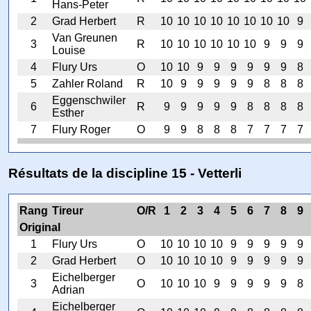
Hans-Peter
2
Grad Herbert
R
10
10
10
10
10
10
10
10
9
Van Greunen
3
R
10
10
10
10
10
10
9
9
9
Louise
4
Flury Urs
O
10
10
9
9
9
9
9
9
8
5
Zahler Roland
R
10
9
9
9
9
9
8
8
8
Eggenschwiler
6
R
9
9
9
9
9
8
8
8
8
Esther
7
Flury Roger
O
9
9
8
8
8
7
7
7
7
Résultats de la discipline 15 - Vetterli
Rang
Tireur
O/R
1
2
3
4
5
6
7
8
9
Original
1
Flury Urs
O
10
10
10
10
9
9
9
9
9
2
Grad Herbert
O
10
10
10
10
9
9
9
9
9
Eichelberger
3
O
10
10
10
9
9
9
9
9
8
Adrian
Eichelberger