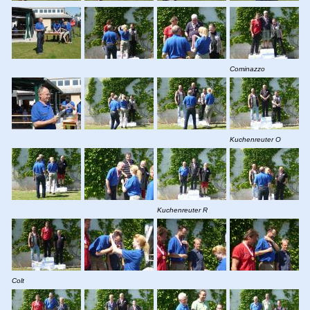
Cominazzo
Kuchenreuter O
Kuchenreuter R
Colt