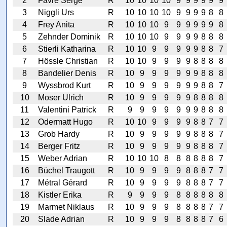
2
Favre Serge
R
10
10
10
10
9
9
9
9
9
9
3
Niggli Urs
R
10
10
10
10
9
9
9
9
8
8
4
Frey Anita
R
10
10
10
9
9
9
9
9
9
8
5
Zehnder Dominik
R
10
10
10
9
9
9
9
8
8
8
6
Stierli Katharina
R
10
10
9
9
9
9
9
8
8
7
7
Hössle Christian
R
10
10
9
9
9
9
8
8
8
8
8
Bandelier Denis
R
10
9
9
9
9
9
9
8
8
8
9
Wyssbrod Kurt
R
10
9
9
9
9
9
9
8
8
7
10
Moser Ulrich
R
10
9
9
9
9
9
8
8
8
8
11
Valentini Patrick
R
9
9
9
9
9
9
9
8
8
8
12
Odermatt Hugo
R
10
10
9
9
9
9
8
8
7
7
13
Grob Hardy
R
10
9
9
9
9
9
8
8
8
7
14
Berger Fritz
R
10
9
9
9
9
9
8
8
8
7
15
Weber Adrian
R
10
10
10
8
8
8
8
8
8
7
16
Büchel Traugott
R
10
9
9
9
9
8
8
8
7
7
17
Métral Gérard
R
10
9
9
9
9
8
8
8
7
7
18
Kistler Erika
R
9
9
9
9
8
8
8
8
8
8
19
Marmet Niklaus
R
10
9
9
9
8
8
8
8
7
7
20
Slade Adrian
R
10
9
9
9
8
8
8
8
7
6