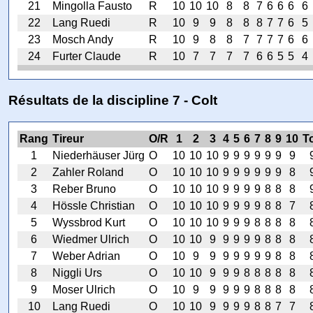
21
Mingolla Fausto
R
10
10
10
8
8
7
6
6
6
6
22
Lang Ruedi
R
10
9
9
8
8
8
7
7
6
5
23
Mosch Andy
R
10
9
8
8
7
7
7
7
6
6
24
Furter Claude
R
10
7
7
7
7
6
6
5
5
4
Résultats de la discipline 7 - Colt
Rang
Tireur
O/R
1
2
3
4
5
6
7
8
9
10
To
1
Niederhäuser Jürg
O
10
10
10
9
9
9
9
9
9
9
2
Zahler Roland
O
10
10
10
9
9
9
9
9
9
8
3
Reber Bruno
O
10
10
10
9
9
9
9
8
8
8
4
Hössle Christian
O
10
10
10
9
9
9
9
8
8
7
5
Wyssbrod Kurt
O
10
10
10
9
9
9
8
8
8
8
6
Wiedmer Ulrich
O
10
10
9
9
9
9
9
8
8
8
7
Weber Adrian
O
10
9
9
9
9
9
9
9
8
8
8
Niggli Urs
O
10
10
9
9
9
8
8
8
8
8
9
Moser Ulrich
O
10
9
9
9
9
9
8
8
8
8
10
Lang Ruedi
O
10
10
9
9
9
9
8
8
7
7