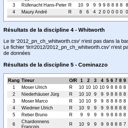
3
Rüfenacht Hans-Peter
R
10
9
9
9
9
8
8
8
8
4
Maury André
R
8
6
4
2
0
0
0
0
0
Résultats de la discipline 4 - Whitworth
Le tir '2012_pn_ch_whitworth.csv' n'est pas dans la b
Le fichier 'tir/r2012/2012_pn_ch_whitworth.csv' n'est 
de données
Résultats de la discipline 5 - Cominazzo
Rang
Tireur
O/R
1
2
3
4
5
6
7
8
9
1
Moser Ulrich
R
10
10
10
10
9
8
8
8
8
2
Niederhäuser Jürg
R
10
10
9
9
9
8
8
8
8
3
Moser Marco
R
10
10
9
9
8
8
8
8
8
4
Wiedmer Ulrich
R
10
9
9
9
9
8
8
8
8
5
Reber Bruno
R
9
9
9
9
9
8
8
8
8
Chardonnens
6
R
10
9
9
9
9
8
8
8
7
François