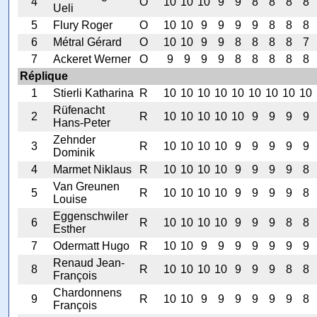
4
O
10
10
10
9
9
8
8
8
8
Ueli
5
Flury Roger
O
10
10
9
9
9
9
8
8
8
6
Métral Gérard
O
10
10
9
9
8
8
8
8
7
7
Ackeret Werner
O
9
9
9
9
8
8
8
8
8
Réplique
1
Stierli Katharina
R
10
10
10
10
10
10
10
10
10
Rüfenacht
2
R
10
10
10
10
10
9
9
9
9
Hans-Peter
Zehnder
3
R
10
10
10
10
9
9
9
9
9
Dominik
4
Marmet Niklaus
R
10
10
10
10
9
9
9
9
8
Van Greunen
5
R
10
10
10
10
9
9
9
9
8
Louise
Eggenschwiler
6
R
10
10
10
10
9
9
9
8
8
Esther
7
Odermatt Hugo
R
10
10
9
9
9
9
9
9
9
Renaud Jean-
8
R
10
10
10
10
9
9
9
8
8
François
Chardonnens
9
R
10
10
9
9
9
9
9
9
8
François