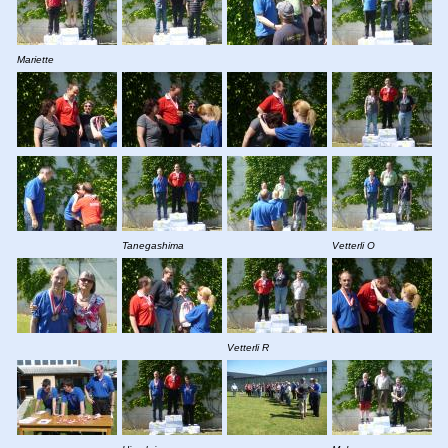
Mariette
Tanegashima
Vetterli O
Vetterli R