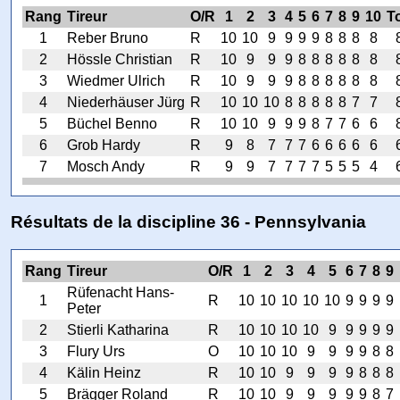
Rang
Tireur
O/R
1
2
3
4
5
6
7
8
9
10
To
1
Reber Bruno
R
10
10
9
9
9
9
8
8
8
8
2
Hössle Christian
R
10
9
9
9
8
8
8
8
8
8
3
Wiedmer Ulrich
R
10
9
9
9
8
8
8
8
8
8
4
Niederhäuser Jürg
R
10
10
10
8
8
8
8
8
7
7
5
Büchel Benno
R
10
10
9
9
9
8
7
7
6
6
6
Grob Hardy
R
9
8
7
7
7
6
6
6
6
6
7
Mosch Andy
R
9
9
7
7
7
7
5
5
5
4
Résultats de la discipline 36 - Pennsylvania
Rang
Tireur
O/R
1
2
3
4
5
6
7
8
9
Rüfenacht Hans-
1
R
10
10
10
10
10
9
9
9
9
Peter
2
Stierli Katharina
R
10
10
10
10
9
9
9
9
9
3
Flury Urs
O
10
10
10
9
9
9
9
8
8
4
Kälin Heinz
R
10
10
9
9
9
9
8
8
8
5
Brägger Roland
R
10
10
9
9
9
9
9
8
7