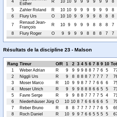
4
R
10
10
9
9
9
9
9
9
8
Esther
5
Zahler Roland
R
10
10
9
9
9
9
9
9
8
6
Flury Urs
O
10
10
9
9
9
9
8
8
8
Renaud Jean-
7
R
10
9
9
9
9
8
8
8
7
François
8
Flury Roger
O
9
9
9
9
8
8
8
7
7
Résultats de la discipline 23 - Malson
Rang
Tireur
O/R
1
2
3
4
5
6
7
8
9
10
Tot
1
Weber Adrian
R
9
9
9
9
8
8
7
7
6
5
7
2
Niggli Urs
R
9
8
8
8
8
7
7
7
7
7
7
3
Moser Marco
R
10
9
9
8
7
7
7
6
6
6
7
4
Moser Ulrich
R
9
9
9
8
8
8
6
6
5
5
7
5
Favre Serge
R
9
9
8
8
7
7
7
7
5
4
7
6
Niederhäuser Jürg
O
10
10
8
7
6
6
6
6
6
5
7
7
Reber Bruno
R
8
8
7
7
7
7
7
7
6
5
6
8
Roch Daniel
R
10
9
9
7
6
6
5
5
5
5
6