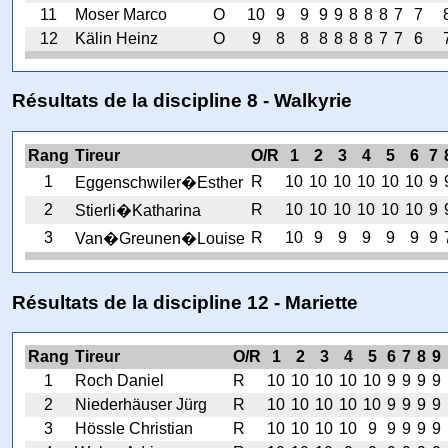
11
Moser Marco
O
10
9
9
9
9
8
8
8
7
7
12
Kälin Heinz
O
9
8
8
8
8
8
8
7
7
6
Résultats de la discipline 8 - Walkyrie
Rang
Tireur
O/R
1
2
3
4
5
6
7
1
R
10
10
10
10
10
10
9
Eggenschwiler�Esther
2
R
10
10
10
10
10
10
9
Stierli�Katharina
3
R
10
9
9
9
9
9
9
Van�Greunen�Louise
Résultats de la discipline 12 - Mariette
Rang
Tireur
O/R
1
2
3
4
5
6
7
8
9
1
Roch Daniel
R
10
10
10
10
10
9
9
9
9
2
Niederhäuser Jürg
R
10
10
10
10
10
9
9
9
9
3
Hössle Christian
R
10
10
10
10
9
9
9
9
9