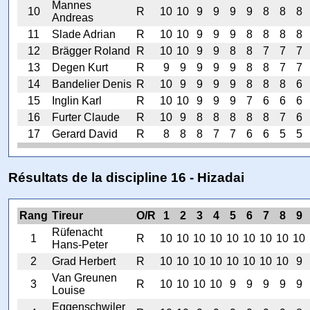
Mannes
10
R
10
10
9
9
9
9
8
8
8
Andreas
11
Slade Adrian
R
10
10
9
9
9
8
8
8
8
12
Brägger Roland
R
10
10
9
9
8
8
7
7
7
13
Degen Kurt
R
9
9
9
9
9
8
8
7
7
14
Bandelier Denis
R
10
9
9
9
9
8
8
8
6
15
Inglin Karl
R
10
10
9
9
9
7
6
6
6
16
Furter Claude
R
10
9
8
8
8
8
8
7
6
17
Gerard David
R
8
8
8
7
7
6
6
5
5
Résultats de la discipline 16 - Hizadai
Rang
Tireur
O/R
1
2
3
4
5
6
7
8
9
Rüfenacht
1
R
10
10
10
10
10
10
10
10
10
Hans-Peter
2
Grad Herbert
R
10
10
10
10
10
10
10
10
9
Van Greunen
3
R
10
10
10
10
9
9
9
9
9
Louise
Eggenschwiler