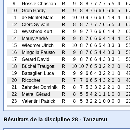
9
Hössle Christian
R
9
8
8
7
7
7
7
5
5
4
6
10
Grob Hardy
R
9
8
8
7
6
6
6
6
6
5
6
11
de Montet Marc
R
10
10
9
7
6
6
6
4
4
4
6
12
Clerc Sylvain
R
8
8
7
7
7
7
6
5
5
3
6
13
Wyssbrod Kurt
R
9
9
7
7
6
6
6
4
4
2
6
14
Maury André
R
9
8
7
6
6
6
4
4
4
4
5
15
Wiedmer Ulrich
R
10
8
7
6
6
5
4
3
3
3
5
16
Mingolla Fausto
R
9
8
7
6
5
4
4
3
3
3
5
17
Gerard David
R
9
8
7
6
6
4
3
3
3
1
5
18
Büchel Traugott
R
10
10
7
6
5
3
2
2
2
0
4
19
Battaglieri Luca
R
9
9
6
6
4
3
2
2
1
0
4
20
Ricochet
R
7
7
6
6
5
4
3
2
0
0
4
21
Zehnder Dominik
R
8
7
5
3
3
2
2
2
1
0
3
22
Métral Gérard
R
8
5
5
4
2
1
1
1
0
0
2
23
Valentini Patrick
R
8
5
3
2
2
1
0
0
0
0
2
Résultats de la discipline 28 - Tanzutsu