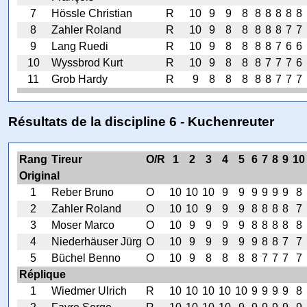
7
Hössle Christian
R
10
9
9
8
8
8
8
8
8
8
Zahler Roland
R
10
9
8
8
8
8
8
7
7
9
Lang Ruedi
R
10
9
8
8
8
8
7
6
6
10
Wyssbrod Kurt
R
10
9
8
8
8
7
7
7
6
11
Grob Hardy
R
9
8
8
8
8
8
7
7
7
Résultats de la discipline 6 - Kuchenreuter
Rang
Tireur
O/R
1
2
3
4
5
6
7
8
9
10
Original
1
Reber Bruno
O
10
10
10
9
9
9
9
9
9
8
2
Zahler Roland
O
10
10
9
9
9
8
8
8
8
7
3
Moser Marco
O
10
9
9
9
9
8
8
8
8
8
4
Niederhäuser Jürg
O
10
9
9
9
9
9
8
8
7
7
5
Büchel Benno
O
10
9
8
8
8
8
7
7
7
7
Réplique
1
Wiedmer Ulrich
R
10
10
10
10
10
9
9
9
9
8