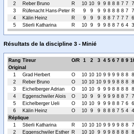
2
Reber Bruno
R
10
10
9
9
8
8
8
7
7
3
Rüfenacht Hans-Peter
R
9
9
9
9
8
8
8
8
7
4
Kälin Heinz
R
9
9
9
8
8
7
7
7
7
5
Stierli Katharina
R
10
9
9
9
8
8
7
6
4
Résultats de la discipline 3 - Minié
Rang
Tireur
O/R
1
2
3
4
5
6
7
8
9
1
Original
1
Grad Herbert
O
10
10
10
9
9
9
9
8
8
2
Reber Bruno
O
10
10
10
9
9
9
8
8
8
3
Eichelberger Adrian
O
10
10
9
9
9
8
8
8
8
4
Eggenschwiler Alois
O
10
9
9
9
9
9
8
8
7
5
Eichelberger Ueli
O
10
10
9
9
9
8
8
7
6
6
Kälin Heinz
O
10
9
9
8
8
8
7
5
4
Réplique
1
Stierli Katharina
R
10
10
10
9
9
9
9
8
8
2
Eggenschwiler Esther
R
10
10
9
9
9
8
8
8
8