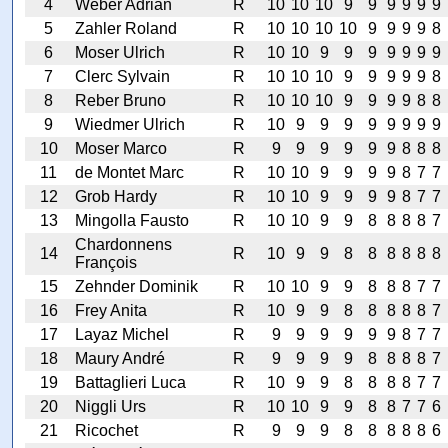
4
Weber Adrian
R
10
10
10
9
9
9
9
9
9
5
Zahler Roland
R
10
10
10
10
9
9
9
9
8
6
Moser Ulrich
R
10
10
9
9
9
9
9
9
9
7
Clerc Sylvain
R
10
10
10
9
9
9
9
9
8
8
Reber Bruno
R
10
10
10
9
9
9
9
8
8
9
Wiedmer Ulrich
R
10
9
9
9
9
9
9
9
9
10
Moser Marco
R
9
9
9
9
9
9
8
8
8
11
de Montet Marc
R
10
10
9
9
9
9
8
7
7
12
Grob Hardy
R
10
10
9
9
9
9
8
7
7
13
Mingolla Fausto
R
10
10
9
9
8
8
8
8
7
Chardonnens
14
R
10
9
9
8
8
8
8
8
8
François
15
Zehnder Dominik
R
10
10
9
9
8
8
8
7
7
16
Frey Anita
R
10
9
9
8
8
8
8
8
7
17
Layaz Michel
R
9
9
9
9
9
9
8
7
7
18
Maury André
R
9
9
9
9
8
8
8
8
7
19
Battaglieri Luca
R
10
9
9
8
8
8
8
7
7
20
Niggli Urs
R
10
10
9
9
8
8
7
7
6
21
Ricochet
R
9
9
9
8
8
8
8
8
6