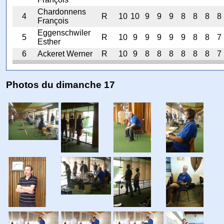
Chardonnens
4
R
10
10
9
9
9
8
8
8
8
François
Eggenschwiler
5
R
10
9
9
9
9
9
8
8
7
Esther
6
Ackeret Werner
R
10
9
8
8
8
8
8
8
7
Photos du dimanche 17