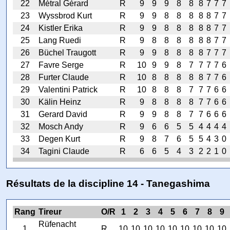
22
Métral Gérard
R
9
9
9
8
8
8
7
7
7
23
Wyssbrod Kurt
R
9
9
8
8
8
8
8
7
7
24
Kistler Erika
R
9
9
8
8
8
8
8
7
7
25
Lang Ruedi
R
9
8
8
8
8
8
8
7
7
26
Büchel Traugott
R
9
9
8
8
8
8
7
7
7
27
Favre Serge
R
10
9
9
8
7
7
7
7
6
28
Furter Claude
R
10
8
8
8
8
8
7
7
6
29
Valentini Patrick
R
10
8
8
8
7
7
7
6
6
30
Kälin Heinz
R
9
8
8
8
8
7
7
6
6
31
Gerard David
R
9
9
8
8
7
7
6
6
6
32
Mosch Andy
R
9
6
6
5
5
4
4
4
4
33
Degen Kurt
R
9
8
7
6
5
5
4
3
0
34
Tagini Claude
R
6
6
5
4
3
2
2
1
0
Résultats de la discipline 14 - Tanegashima
Rang
Tireur
O/R
1
2
3
4
5
6
7
8
9
Rüfenacht
1
R
10
10
10
10
10
10
10
10
10