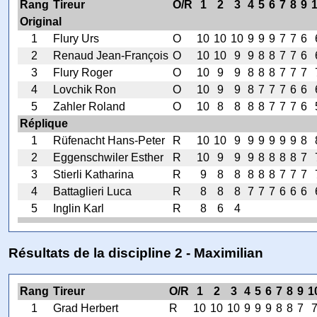
Rang
Tireur
O/R
1
2
3
4
5
6
7
8
9
Original
1
Flury Urs
O
10
10
10
9
9
9
7
7
6
2
Renaud Jean-François
O
10
10
9
9
8
8
7
7
6
3
Flury Roger
O
10
9
9
8
8
8
7
7
7
4
Lovchik Ron
O
10
9
9
8
7
7
7
6
6
5
Zahler Roland
O
10
8
8
8
8
7
7
7
6
Réplique
1
Rüfenacht Hans-Peter
R
10
10
9
9
9
9
9
9
8
2
Eggenschwiler Esther
R
10
9
9
9
8
8
8
8
7
3
Stierli Katharina
R
9
8
8
8
8
8
7
7
7
4
Battaglieri Luca
R
8
8
8
7
7
7
6
6
6
5
Inglin Karl
R
8
6
4
Résultats de la discipline 2 - Maximilian
Rang
Tireur
O/R
1
2
3
4
5
6
7
8
9
1
1
Grad Herbert
R
10
10
10
9
9
9
8
8
7