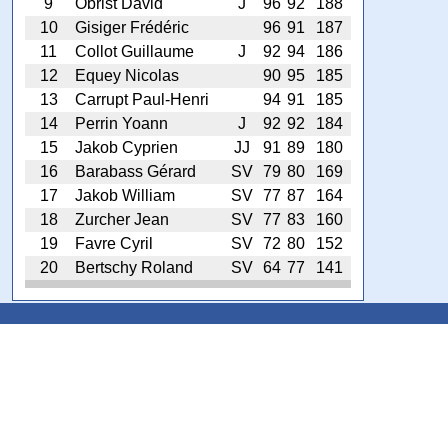
9
Obrist David
J
96
92
188
10
Gisiger Frédéric
96
91
187
11
Collot Guillaume
J
92
94
186
12
Equey Nicolas
90
95
185
13
Carrupt Paul-Henri
94
91
185
14
Perrin Yoann
J
92
92
184
15
Jakob Cyprien
JJ
91
89
180
16
Barabass Gérard
SV
79
80
169
17
Jakob William
SV
77
87
164
18
Zurcher Jean
SV
77
83
160
19
Favre Cyril
SV
72
80
152
20
Bertschy Roland
SV
64
77
141