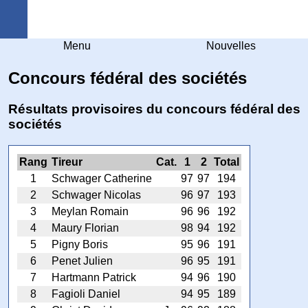
Arquebuse Genève
Menu
Nouvelles
Concours fédéral des sociétés
Résultats provisoires du concours fédéral des
sociétés
Rang
Tireur
Cat.
1
2
Total
1
Schwager Catherine
97
97
194
2
Schwager Nicolas
96
97
193
3
Meylan Romain
96
96
192
4
Maury Florian
98
94
192
5
Pigny Boris
95
96
191
6
Penet Julien
96
95
191
7
Hartmann Patrick
94
96
190
8
Fagioli Daniel
94
95
189