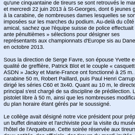
qu'une cinquantaine de tireurs se sont retrouvés le ma
et mercredi 22 juin 2013 à St-Georges, dont 6 jeunes 
à la carabine, de nombreuses dames lesquelles se son
imposées sur les marches du podium. Au-delà du côté
amical, sachez que l'équipe suisse de police effectuait 
ante pénultièmes » sélections pour désigner ses
représentants aux championnats d'Europe sis au Dan
en octobre 2013.
Sous la direction de Serge Favre, son épouse Yvette 
qualité de greffière, Patrick Blot et le couple « casquet
ASDN » Jacky et Marie-France ont fonctionné à 25 m. 
carabine 50 m, Robert Paillard, puis Paul Henri Carrup
dirigé les séries C60 et 3x40. Quant au 10 m, le direct
principal s'est chargé de sa discipline de prédilection. 
pistolet libre à 50 m, ainsi que les nombreuses modific
du plan horaire étant gérés par le soussigné.
Le collège avait désigné notre vice président pour pré
un buffet dinatoire et l'archiviste pour la visite du mus
l'hôtel de l'Arquebuse. Cette soirée réservée aux tireu