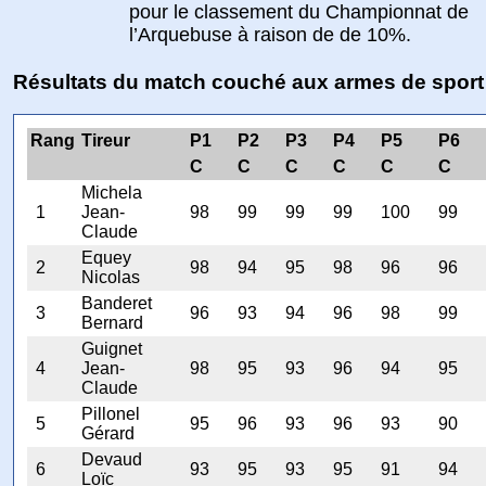
pour le classement du Championnat de
l’Arquebuse à raison de de 10%.
Résultats du match couché aux armes de sport
Rang
Tireur
P1
P2
P3
P4
P5
P6
C
C
C
C
C
C
Michela
1
Jean-
98
99
99
99
100
99
Claude
Equey
2
98
94
95
98
96
96
Nicolas
Banderet
3
96
93
94
96
98
99
Bernard
Guignet
4
Jean-
98
95
93
96
94
95
Claude
Pillonel
5
95
96
93
96
93
90
Gérard
Devaud
6
93
95
93
95
91
94
Loïc