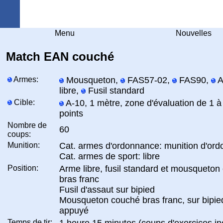
Arquebuse Genève
Menu
Nouvelles
Match EAN couché
Armes:
Mousqueton,
FAS57-02,
FAS90,
A
libre,
Fusil standard
Cible:
A-10, 1 mètre, zone d'évaluation de 1 à
points
Nombre de
60
coups:
Munition:
Cat. armes d'ordonnance: munition d'or
Cat. armes de sport: libre
Position:
Arme libre, fusil standard et mousqueton
bras franc
Fusil d'assaut sur bipied
Mousqueton couché bras franc, sur bipie
appuyé
Temps de tir:
1 heure 15 minutes (coups d'exercices in