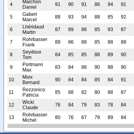
Marchon
4
91
90
91
86
94
91
Daniel
Gabert
5
88
93
94
88
85
92
Marcel
Lhéridaud
6
87
89
86
85
93
87
Martin
Rohrbasser
7
89
86
88
85
88
88
Frank
Seydoux
8
84
85
85
88
89
90
Tom
Portmann
9
83
84
86
90
88
90
Max
Moix
10
90
84
84
85
84
91
Bernard
Rezzonico
11
85
88
82
80
88
87
Patricia
Wicki
12
76
84
79
83
78
84
Claude
Rohrbasser
13
80
76
67
79
89
84
Michel