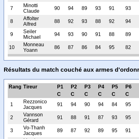
Minotti
7
90
94
89
93
91
93
Claude
Affolter
8
88
92
93
88
92
94
Alfred
Seiler
9
94
93
90
91
88
89
Michael
Monneau
10
86
87
86
84
95
82
Yoann
Résultats du match couché aux armes d'ordo
Rang
Tireur
P1
P2
P3
P4
P5
P6
C
C
C
C
C
C
Rezzonico
1
91
94
90
94
84
95
Jacques
Vannson
2
91
88
91
87
93
95
Gérard
Vo-Thanh
3
89
87
92
89
95
91
Jacques