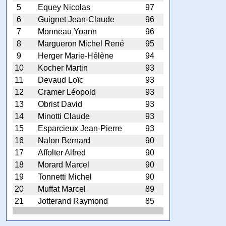
5
Equey Nicolas
97
6
Guignet Jean-Claude
96
7
Monneau Yoann
96
8
Margueron Michel René
95
9
Herger Marie-Hélène
94
10
Kocher Martin
93
11
Devaud Loïc
93
12
Cramer Léopold
93
13
Obrist David
93
14
Minotti Claude
93
15
Esparcieux Jean-Pierre
93
16
Nalon Bernard
90
17
Affolter Alfred
90
18
Morard Marcel
90
19
Tonnetti Michel
90
20
Muffat Marcel
89
21
Jotterand Raymond
85