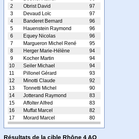
2
Obrist David
97
3
Devaud Loïc
97
4
Banderet Bernard
96
5
Hauenstein Raymond
96
6
Equey Nicolas
96
7
Margueron Michel René
95
8
Herger Marie-Hélène
94
9
Kocher Martin
94
10
Seiler Michael
94
11
Pillonel Gérard
93
12
Minotti Claude
92
13
Tonnetti Michel
90
14
Jotterand Raymond
83
15
Affolter Alfred
83
16
Muffat Marcel
82
17
Morard Marcel
80
Résultats de la cible Rhône 4 AO