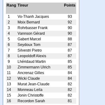
Rang
Tireur
Points
1
Vo-Thanh Jacques
93
2
Moix Bernard
92
3
Rohrbasser Frank
90
4
Vannson Gérard
90
5
Gabert Marcel
88
6
Seydoux Tom
87
7
Silvestri Pietro
87
8
Leopoldoff Alexis
87
9
Lhéridaud Martin
85
10
Zimmermann Ulrich
85
11
Ancrenaz Gilles
84
12
Wicki Claude
84
13
Murat Jean-Claude
82
14
Monneau Leila
82
15
Jonin Christoffe
82
16
Recordon Sarah
81