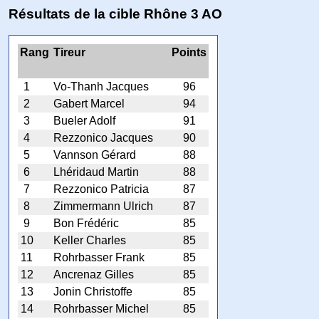
Résultats de la cible Rhône 3 AO
Rang
Tireur
Points
1
Vo-Thanh Jacques
96
2
Gabert Marcel
94
3
Bueler Adolf
91
4
Rezzonico Jacques
90
5
Vannson Gérard
88
6
Lhéridaud Martin
88
7
Rezzonico Patricia
87
8
Zimmermann Ulrich
87
9
Bon Frédéric
85
10
Keller Charles
85
11
Rohrbasser Frank
85
12
Ancrenaz Gilles
85
13
Jonin Christoffe
85
14
Rohrbasser Michel
85