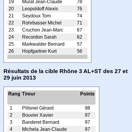
19
Murat Jean-Claude
78
20
Leopoldoff Alexis
76
21
Seydoux Tom
74
22
Rohrbasser Michel
71
23
Cruchon Jean-Marc
67
24
Recordon Sarah
62
25
Markwalder Bernard
57
26
Hopfgartner Kurt
56
Résultats de la cible Rhône 3 AL+ST des 27 et
29 juin 2013
Rang
Tireur
Points
1
Pillonel Gérard
98
2
Bouvier Xavier
97
3
Banderet Bernard
97
4
Michela Jean-Claude
97