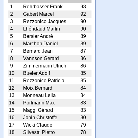
1
Rohrbasser Frank
93
2
Gabert Marcel
92
3
Rezzonico Jacques
90
4
Lhéridaud Martin
90
5
Bersier André
89
6
Marchon Daniel
89
7
Bernard Jean
87
8
Vannson Gérard
86
9
Zimmermann Ulrich
86
10
Bueler Adolf
85
11
Rezzonico Patricia
85
12
Moix Bernard
84
13
Monneau Leila
84
14
Portmann Max
83
15
Maggi Gérard
83
16
Jonin Christoffe
80
17
Wicki Claude
79
18
Silvestri Pietro
78