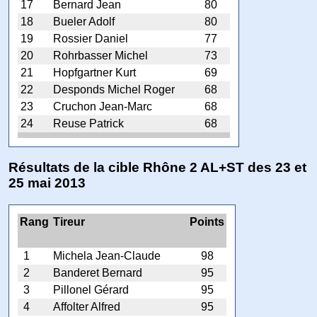
17
Bernard Jean
80
18
Bueler Adolf
80
19
Rossier Daniel
77
20
Rohrbasser Michel
73
21
Hopfgartner Kurt
69
22
Desponds Michel Roger
68
23
Cruchon Jean-Marc
68
24
Reuse Patrick
68
Résultats de la cible Rhône 2 AL+ST des 23 et
25 mai 2013
Rang
Tireur
Points
1
Michela Jean-Claude
98
2
Banderet Bernard
95
3
Pillonel Gérard
95
4
Affolter Alfred
95