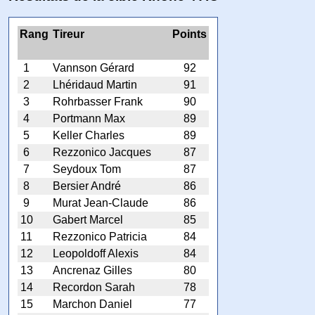
Rang
Tireur
Points
1
Vannson Gérard
92
2
Lhéridaud Martin
91
3
Rohrbasser Frank
90
4
Portmann Max
89
5
Keller Charles
89
6
Rezzonico Jacques
87
7
Seydoux Tom
87
8
Bersier André
86
9
Murat Jean-Claude
86
10
Gabert Marcel
85
11
Rezzonico Patricia
84
12
Leopoldoff Alexis
84
13
Ancrenaz Gilles
80
14
Recordon Sarah
78
15
Marchon Daniel
77