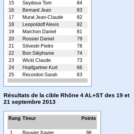
15
Seydoux Tom
84
16
Bernard Jean
83
17
Murat Jean-Claude
82
18
Leopoldoff Alexis
82
19
Marchon Daniel
81
20
Rossier Daniel
79
21
Silvestri Pietro
78
22
Bon Stéphanie
74
23
Wicki Claude
73
24
Hopfgartner Kurt
66
25
Recordon Sarah
63
Résultats de la cible Rhône 4 AL+ST des 19 et
21 septembre 2013
Rang
Tireur
Points
1
Bouvier Xavier
98