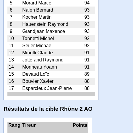
5
Morard Marcel
94
6
Nalon Bernard
93
7
Kocher Martin
93
8
Hauenstein Raymond
93
9
Grandjean Maxence
93
10
Tonnetti Michel
92
11
Seiler Michael
92
12
Minotti Claude
91
13
Jotterand Raymond
91
14
Monneau Yoann
91
15
Devaud Loïc
89
16
Bouvier Xavier
88
17
Esparcieux Jean-Pierre
88
Résultats de la cible Rhône 2 AO
Rang
Tireur
Points