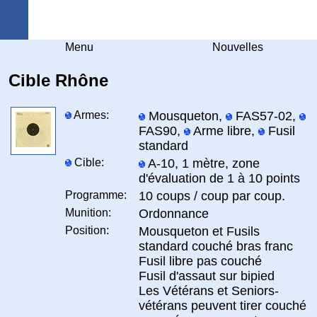
Arquebuse Genève
Menu
Nouvelles
Cible Rhône
Armes:
Mousqueton,
FAS57-02,
FAS90,
Arme libre,
Fusil
standard
Cible:
A-10, 1 mètre, zone
d'évaluation de 1 à 10 points
Programme:
10 coups / coup par coup.
Munition:
Ordonnance
Position:
Mousqueton et Fusils
standard couché bras franc
Fusil libre pas couché
Fusil d'assaut sur bipied
Les Vétérans et Seniors-
vétérans peuvent tirer couché