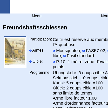
Arquebuse Genève
Menu
Nou
Freundshaftsschiessen
Participation:
Ce tir est réservé aux membr
l'Arquebuse
Armes:
Mousqueton,
FAS57-02,
libre,
Fusil standard
Cible:
P-10, 1 mètre, zone d'éval
points
Programme:
Übungskehr: 3 coups cible 
Sektionsstich: 10 coups cibl
Kunst: 5 coups cible A100
Glück: 2 coups cible A100
sans limite de temps
Arme libre facteur 1.00
Arme d'ordonnance facteur 