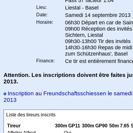
Fass 57 facteur 1.04
Lieu:
Liestal - Basel
Date:
Samedi 14 septembre 2013
Horaire:
06h30 Départ en car de Sai
09h00 Réception des invités
Sichtern, Liestal
09h30-13h00 Tir des invités
14h30-16h30 Repas de midi 
zum Schützenhaus', Basel
Finance:
Ce tir est entièrement finan
Attention. Les inscriptions doivent être faites ju
2013.
Inscription au Freundschaftsschiessen le samed
2013
Liste des tireurs inscrits
Tireur
300m GP11
300m GP90
50m 7.65
Affolter Alfred
Oui