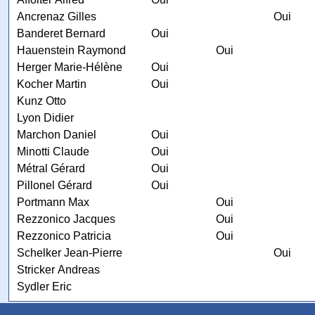
Ancrenaz Gilles
Oui
Banderet Bernard
Oui
Hauenstein Raymond
Oui
Herger Marie-Hélène
Oui
Kocher Martin
Oui
Kunz Otto
Lyon Didier
Marchon Daniel
Oui
Minotti Claude
Oui
Métral Gérard
Oui
Pillonel Gérard
Oui
Portmann Max
Oui
Rezzonico Jacques
Oui
Rezzonico Patricia
Oui
Schelker Jean-Pierre
Oui
Stricker Andreas
Sydler Eric