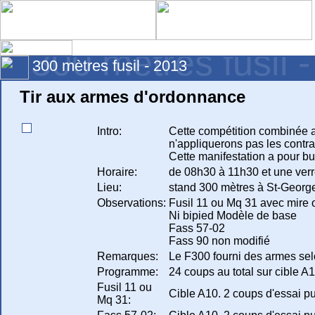
300 mètres fusil 
300 mètres fusil - 2013
Tir aux armes d'ordonnance
Intro:
Cette compétition combinée a
n'appliquerons pas les contr
Cette manifestation a pour bu
Horaire:
de 08h30 à 11h30 et une verr
Lieu:
stand 300 mètres à St-Georg
Observations:
Fusil 11 ou Mq 31 avec mire 
Ni bipied Modèle de base
Fass 57-02
Fass 90 non modifié
Remarques:
Le F300 fourni des armes selo
Programme:
24 coups au total sur cible A
Fusil 11 ou
Cible A10. 2 coups d'essai p
Mq 31: