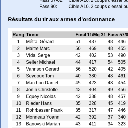
Fass 57-02:
Cible A10. 2 coups d'essai p
Fass 90:
Cible A10. 2 coups d'essai p
Résultats du tir aux armes d'ordonnance
Rang
Tireur
Fusil 11/Mq 31
Fass 57/
1
Métral Gérard
51
487
48
446
2
Maitre Marc
50
469
48
455
3
Vidal Serge
42
402
53
490
4
Seiler Michael
44
417
54
505
5
Vannson Gerard
56
520
42
405
6
Seydoux Tom
40
380
48
461
7
Marchon Daniel
45
423
48
454
8
Jonin Christoffe
43
404
49
456
9
Equey Nicolas
42
388
48
457
10
Rieder Hans
35
328
45
419
11
Rohrbasser Frank
35
317
47
446
12
Monneau Yoann
42
392
37
340
13
Banovski Marian
43
411
34
323