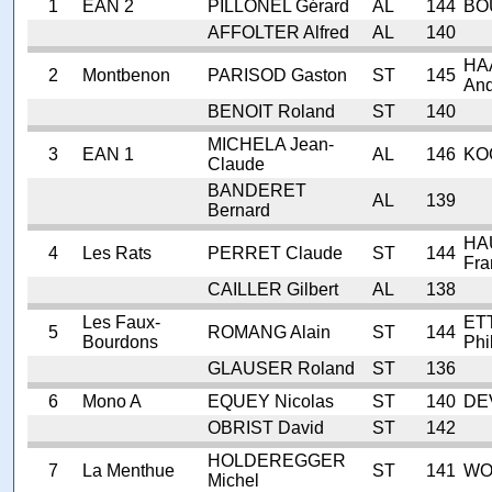
1
EAN 2
PILLONEL Gérard
AL
144
BO
AFFOLTER Alfred
AL
140
HAA
2
Montbenon
PARISOD Gaston
ST
145
And
BENOIT Roland
ST
140
MICHELA Jean-
3
EAN 1
AL
146
KO
Claude
BANDERET
AL
139
Bernard
HA
4
Les Rats
PERRET Claude
ST
144
Fra
CAILLER Gilbert
AL
138
Les Faux-
ET
5
ROMANG Alain
ST
144
Bourdons
Phi
GLAUSER Roland
ST
136
6
Mono A
EQUEY Nicolas
ST
140
DE
OBRIST David
ST
142
HOLDEREGGER
7
La Menthue
ST
141
WOL
Michel