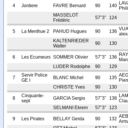
LA
4
Jontiere
FAVRE Bernard
90
140
Phil
MASSELOT
57"3"
124
Frédéric
VUA
5
La Menthue 2
PAHUD Hugues
90
136
alex
KALTENRIEDER
90
130
Walter
RA
6
Les Ecumeurs
SOMMER Olivier
57"3"
136
Mar
LUDER Rodolphe
90
129
Servir Police
AE
7
BLANC Michel
90
135
GE I
Pier
CHRISTE Yves
90
130
Cinquante-
LA
8
GARCIA Sergio
57"3"
138
sept
Cla
SELMANI Ekrem
57"3"
123
AEB
9
Les Pirates
BELLAY Gerda
90
132
Arm