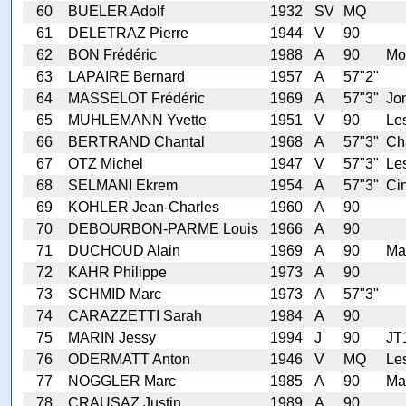
60
BUELER Adolf
1932
SV
MQ
61
DELETRAZ Pierre
1944
V
90
62
BON Frédéric
1988
A
90
Mo
63
LAPAIRE Bernard
1957
A
57"2"
64
MASSELOT Frédéric
1969
A
57"3"
Jon
65
MUHLEMANN Yvette
1951
V
90
Le
66
BERTRAND Chantal
1968
A
57"3"
Ch
67
OTZ Michel
1947
V
57"3"
Les
68
SELMANI Ekrem
1954
A
57"3"
Ci
69
KOHLER Jean-Charles
1960
A
90
70
DEBOURBON-PARME Louis
1966
A
90
71
DUCHOUD Alain
1969
A
90
Ma
72
KAHR Philippe
1973
A
90
73
SCHMID Marc
1973
A
57"3"
74
CARAZZETTI Sarah
1984
A
90
75
MARIN Jessy
1994
J
90
JT
76
ODERMATT Anton
1946
V
MQ
Le
77
NOGGLER Marc
1985
A
90
Ma
78
CRAUSAZ Justin
1989
A
90