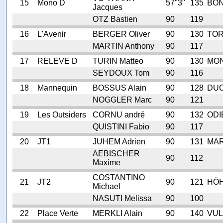
15
Mono D
57"3"
135
BON
Jacques
OTZ Bastien
90
119
16
L'Avenir
BERGER Oliver
90
130
TOR
MARTIN Anthony
90
117
17
RELEVE D
TURIN Matteo
90
130
MON
SEYDOUX Tom
90
116
18
Mannequin
BOSSUS Alain
90
128
DUC
NOGGLER Marc
90
121
19
Les Outsiders
CORNU andré
90
132
ODI
QUISTINI Fabio
90
117
20
JT1
JUHEM Adrien
90
131
MAR
AEBISCHER
90
112
Maxime
COSTANTINO
21
JT2
90
121
HÖH
Michael
NASUTI Melissa
90
100
22
Place Verte
MERKLI Alain
90
140
VUL