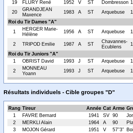
19
FLURY René
1952
V
ST
Dombresson
1
GRANDJEAN
20
1983
A
ST
Arquebuse
1
Maxence
Roi du Tir Dames "A"
HERGER Marie-
1
1956
A
ST
Arquebuse
1
Hélène
Chavannes-
2
TRIPOD Emilie
1987
A
ST
1
Ecublens
Roi du Tir Juniors "A"
1
OBRIST David
1993
J
ST
Arquebuse
1
MONNEAU
2
1993
J
ST
Arquebuse
1
Yoann
Résultats individuels - Cible groupes "D"
Rang
Tireur
Année
Cat
Arme
Gr
1
FAVRE Bernard
1941
SV
90
Jon
2
MERKLI Alain
1964
A
90
Pl
3
MOJON Gérard
1951
V
57"3"
Bo