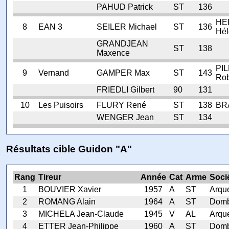
PAHUD Patrick
ST
136
HE
8
EAN 3
SEILER Michael
ST
136
Hél
GRANDJEAN
ST
138
Maxence
PIL
9
Vernand
GAMPER Max
ST
143
Rob
FRIEDLI Gilbert
90
131
10
Les Puisoirs
FLURY René
ST
138
BR
WENGER Jean
ST
134
Résultats cible Guidon "A"
Rang
Tireur
Année
Cat
Arme
Soci
1
BOUVIER Xavier
1957
A
ST
Arqu
2
ROMANG Alain
1964
A
ST
Domb
3
MICHELA Jean-Claude
1945
V
AL
Arqu
4
ETTER Jean-Philippe
1960
A
ST
Domb