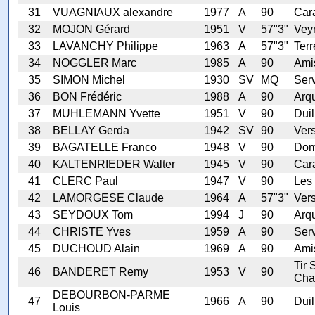
31
VUAGNIAUX alexandre
1977
A
90
Car
32
MOJON Gérard
1951
V
57"3"
Veyr
33
LAVANCHY Philippe
1963
A
57"3"
Terr
34
NOGGLER Marc
1985
A
90
Ami
35
SIMON Michel
1930
SV
MQ
Serv
36
BON Frédéric
1988
A
90
Arq
37
MUHLEMANN Yvette
1951
V
90
Duil
38
BELLAY Gerda
1942
SV
90
Ver
39
BAGATELLE Franco
1948
V
90
Dom
40
KALTENRIEDER Walter
1945
V
90
Car
41
CLERC Paul
1947
V
90
Les 
42
LAMORGESE Claude
1964
A
57"3"
Ver
43
SEYDOUX Tom
1994
J
90
Arq
44
CHRISTE Yves
1959
A
90
Serv
45
DUCHOUD Alain
1969
A
90
Ami
Tir 
46
BANDERET Remy
1953
V
90
Cha
DEBOURBON-PARME
47
1966
A
90
Duil
Louis