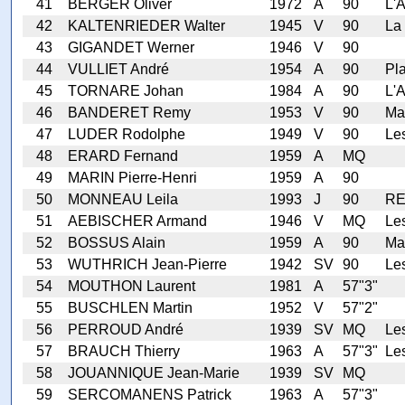
41
BERGER Oliver
1972
A
90
L'A
42
KALTENRIEDER Walter
1945
V
90
La
43
GIGANDET Werner
1946
V
90
44
VULLIET André
1954
A
90
Pl
45
TORNARE Johan
1984
A
90
L'A
46
BANDERET Remy
1953
V
90
Mai
47
LUDER Rodolphe
1949
V
90
Le
48
ERARD Fernand
1959
A
MQ
49
MARIN Pierre-Henri
1959
A
90
50
MONNEAU Leila
1993
J
90
RE
51
AEBISCHER Armand
1946
V
MQ
Les
52
BOSSUS Alain
1959
A
90
Ma
53
WUTHRICH Jean-Pierre
1942
SV
90
Les
54
MOUTHON Laurent
1981
A
57"3"
55
BUSCHLEN Martin
1952
V
57"2"
56
PERROUD André
1939
SV
MQ
Le
57
BRAUCH Thierry
1963
A
57"3"
Le
58
JOUANNIQUE Jean-Marie
1939
SV
MQ
59
SERCOMANENS Patrick
1963
A
57"3"