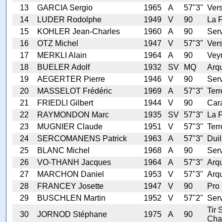
13
GARCIA Sergio
1965
A
57"3"
Ver
14
LUDER Rodolphe
1949
V
90
La F
15
KOHLER Jean-Charles
1960
A
90
Serv
16
OTZ Michel
1947
V
57"3"
Ver
17
MERKLI Alain
1964
A
90
Veyr
18
BUELER Adolf
1932
SV
MQ
Arq
19
AEGERTER Pierre
1946
V
90
Serv
20
MASSELOT Frédéric
1969
A
57"3"
Terr
21
FRIEDLI Gilbert
1944
V
90
Car
22
RAYMONDON Marc
1935
SV
57"3"
La F
23
MUGNIER Claude
1951
V
57"3"
Terr
24
SERCOMANENS Patrick
1963
A
57"3"
Duil
25
BLANC Michel
1968
A
90
Serv
26
VO-THANH Jacques
1964
A
57"3"
Arq
27
MARCHON Daniel
1953
V
57"3"
Arq
28
FRANCEY Josette
1947
V
90
Pro 
29
BUSCHLEN Martin
1952
V
57"2"
Serv
Tir 
30
JORNOD Stéphane
1975
A
90
Cha