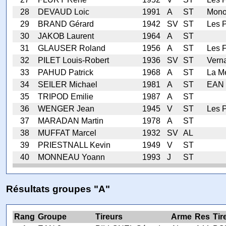
28
DEVAUD Loic
1991
A
ST
Mono
29
BRAND Gérard
1942
SV
ST
Les P
30
JAKOB Laurent
1964
A
ST
31
GLAUSER Roland
1956
A
ST
Les 
32
PILET Louis-Robert
1936
SV
ST
Vern
33
PAHUD Patrick
1968
A
ST
La M
34
SEILER Michael
1981
A
ST
EAN 
35
TRIPOD Emilie
1987
A
ST
36
WENGER Jean
1945
V
ST
Les P
37
MARADAN Martin
1978
A
ST
38
MUFFAT Marcel
1932
SV
AL
39
PRIESTNALL Kevin
1949
V
ST
40
MONNEAU Yoann
1993
J
ST
Résultats groupes "A"
Rang
Groupe
Tireurs
Arme
Res
Tir