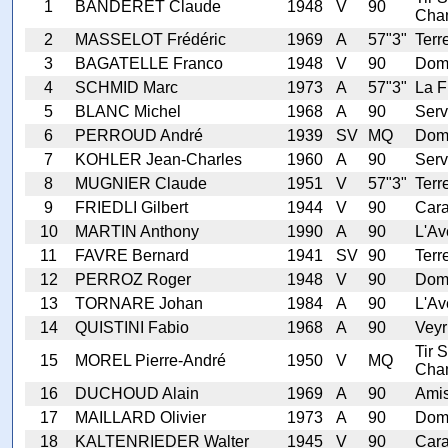
1
BANDERET Claude
1948
V
90
Cha
2
MASSELOT Frédéric
1969
A
57"3"
Terr
3
BAGATELLE Franco
1948
V
90
Dom
4
SCHMID Marc
1973
A
57"3"
La F
5
BLANC Michel
1968
A
90
Serv
6
PERROUD André
1939
SV
MQ
Dom
7
KOHLER Jean-Charles
1960
A
90
Serv
8
MUGNIER Claude
1951
V
57"3"
Terr
9
FRIEDLI Gilbert
1944
V
90
Cara
10
MARTIN Anthony
1990
A
90
L'Av
11
FAVRE Bernard
1941
SV
90
Terr
12
PERROZ Roger
1948
V
90
Dom
13
TORNARE Johan
1984
A
90
L'Av
14
QUISTINI Fabio
1968
A
90
Veyr
Tir S
15
MOREL Pierre-André
1950
V
MQ
Cha
16
DUCHOUD Alain
1969
A
90
Ami
17
MAILLARD Olivier
1973
A
90
Dom
18
KALTENRIEDER Walter
1945
V
90
Cara