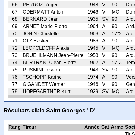
66
PERROZ Roger
1948
V
90
Dom
67
ODERMATT Anton
1946
V
MQ
Dom
68
BERNARD Jean
1935
SV
90
Arq
69
ARNET Marie-Pierre
1964
A
90
Ami
70
JONIN Christoffe
1968
A
57"2"
Arq
71
OTZ Bastien
1986
A
90
Arq
72
LEOPOLDOFF Alexis
1945
V
MQ
Arq
73
BRUEHLMANN Jean-Pierre
1953
V
90
Arq
74
BERTRAND Jean-Pierre
1962
A
57"3"
Terr
75
RUSMINI Joseph
1943
SV
90
Arq
76
TSCHOPP Karine
1974
A
90
Ver
77
GIGANDET Werner
1946
V
90
Gen
78
HOPFGARTNER Kurt
1929
SV
MQ
Arq
Résultats cible Saint Georges "D"
Rang
Tireur
Année
Cat
Arme
Soci
Tir S