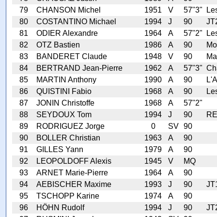
79
CHANSON Michel
1951
V
57"3"
Les
80
COSTANTINO Michael
1994
J
90
JT
81
ODIER Alexandre
1964
A
57"2"
Le
82
OTZ Bastien
1986
A
90
Mo
83
BANDERET Claude
1948
V
90
Mai
84
BERTRAND Jean-Pierre
1962
A
57"3"
Ch
85
MARTIN Anthony
1990
A
90
L'A
86
QUISTINI Fabio
1968
A
90
Le
87
JONIN Christoffe
1968
A
57"2"
88
SEYDOUX Tom
1994
J
90
RE
89
RODRIGUEZ Jorge
0
SV
90
90
BOLLER Christian
1963
A
90
91
GILLES Yann
1979
A
90
92
LEOPOLDOFF Alexis
1945
V
MQ
93
ARNET Marie-Pierre
1964
A
90
94
AEBISCHER Maxime
1993
J
90
JT
95
TSCHOPP Karine
1974
A
90
96
HÖHN Rudolf
1994
J
90
JT