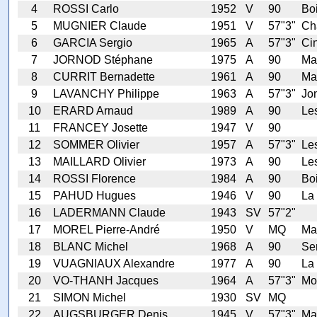
4
ROSSI Carlo
1952
V
90
Bo
5
MUGNIER Claude
1951
V
57"3"
Ch
6
GARCIA Sergio
1965
A
57"3"
Ci
7
JORNOD Stéphane
1975
A
90
Mai
8
CURRIT Bernadette
1961
A
90
Mai
9
LAVANCHY Philippe
1963
A
57"3"
Jon
10
ERARD Arnaud
1989
A
90
Les
11
FRANCEY Josette
1947
V
90
12
SOMMER Olivier
1957
A
57"3"
Le
13
MAILLARD Olivier
1973
A
90
Les
14
ROSSI Florence
1984
A
90
Bo
15
PAHUD Hugues
1946
V
90
La
16
LADERMANN Claude
1943
SV
57"2"
17
MOREL Pierre-André
1950
V
MQ
Mai
18
BLANC Michel
1968
A
90
Ser
19
VUAGNIAUX Alexandre
1977
A
90
La
20
VO-THANH Jacques
1964
A
57"3"
Mo
21
SIMON Michel
1930
SV
MQ
22
AUGSBURGER Denis
1945
V
57"3"
Mai