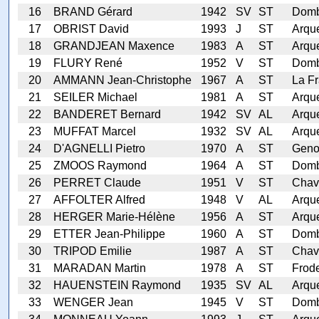
16
BRAND Gérard
1942
SV
ST
Domb
17
OBRIST David
1993
J
ST
Arqu
18
GRANDJEAN Maxence
1983
A
ST
Arqu
19
FLURY René
1952
V
ST
Domb
20
AMMANN Jean-Christophe
1967
A
ST
La Fr
21
SEILER Michael
1981
A
ST
Arqu
22
BANDERET Bernard
1942
SV
AL
Arqu
23
MUFFAT Marcel
1932
SV
AL
Arqu
24
D'AGNELLI Pietro
1970
A
ST
Geno
25
ZMOOS Raymond
1964
A
ST
Domb
26
PERRET Claude
1951
V
ST
Chav
27
AFFOLTER Alfred
1948
V
AL
Arqu
28
HERGER Marie-Hélène
1956
A
ST
Arqu
29
ETTER Jean-Philippe
1960
A
ST
Domb
30
TRIPOD Emilie
1987
A
ST
Chav
31
MARADAN Martin
1978
A
ST
Frode
32
HAUENSTEIN Raymond
1935
SV
AL
Arqu
33
WENGER Jean
1945
V
ST
Domb