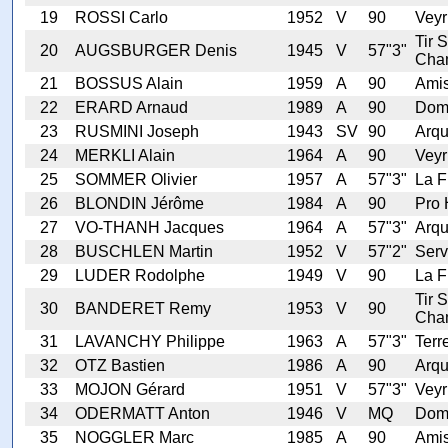
19
ROSSI Carlo
1952
V
90
Veyr
Tir S
20
AUGSBURGER Denis
1945
V
57"3"
Cha
21
BOSSUS Alain
1959
A
90
Ami
22
ERARD Arnaud
1989
A
90
Dom
23
RUSMINI Joseph
1943
SV
90
Arq
24
MERKLI Alain
1964
A
90
Veyr
25
SOMMER Olivier
1957
A
57"3"
La F
26
BLONDIN Jérôme
1984
A
90
Pro 
27
VO-THANH Jacques
1964
A
57"3"
Arq
28
BUSCHLEN Martin
1952
V
57"2"
Serv
29
LUDER Rodolphe
1949
V
90
La F
Tir S
30
BANDERET Remy
1953
V
90
Cha
31
LAVANCHY Philippe
1963
A
57"3"
Terr
32
OTZ Bastien
1986
A
90
Arq
33
MOJON Gérard
1951
V
57"3"
Veyr
34
ODERMATT Anton
1946
V
MQ
Dom
35
NOGGLER Marc
1985
A
90
Ami