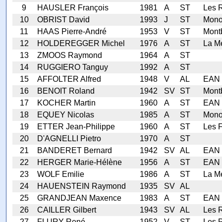
9
HAUSLER François
1981
A
ST
Les 
10
OBRIST David
1993
J
ST
Mono
11
HAAS Pierre-André
1953
V
ST
Mont
12
HOLDEREGGER Michel
1976
A
ST
La M
13
ZMOOS Raymond
1964
A
ST
14
RUGGIERO Tanguy
1992
A
ST
15
AFFOLTER Alfred
1948
V
AL
EAN 
16
BENOIT Roland
1942
SV
ST
Mont
17
KOCHER Martin
1960
A
ST
EAN 
18
EQUEY Nicolas
1985
A
ST
Mono
19
ETTER Jean-Philippe
1960
A
ST
Les 
20
D'AGNELLI Pietro
1970
A
ST
21
BANDERET Bernard
1942
SV
AL
EAN 
22
HERGER Marie-Hélène
1956
A
ST
EAN 
23
WOLF Emilie
1986
A
ST
La M
24
HAUENSTEIN Raymond
1935
SV
AL
25
GRANDJEAN Maxence
1983
A
ST
EAN 
26
CAILLER Gilbert
1943
SV
AL
Les 
27
FLURY René
1952
V
ST
Les P