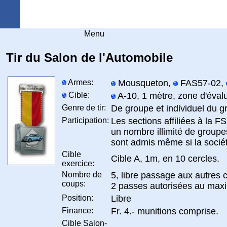
Arquebuse Genève
Menu
Tir du Salon de l'Automobile
Armes:
Mousqueton,
FAS57-02,
Cible:
A-10, 1 mètre, zone d'évalu
Genre de tir:
De groupe et individuel du g
Participation:
Les sections affiliées à la F
un nombre illimité de groupes
sont admis même si la socié
Cible
Cible A, 1m, en 10 cercles.
exercice:
Nombre de
5, libre passage aux autres c
coups:
2 passes autorisées au max
Position:
Libre
Finance:
Fr. 4.- munitions comprise.
Cible Salon-