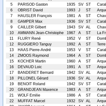
5
PARISOD Gaston
1935
SV
ST
Cara
6
OBRIST David
1993
J
ST
Arqu
7
HAUSLER François
1981
A
ST
Chav
8
GAMPER Max
1936
SV
ST
Cara
9
CAILLER Gilbert
1943
SV
AL
Chav
10
AMMANN Jean-Christophe
1967
A
ST
La Fr
11
FLURY René
1952
V
ST
Domb
12
RUGGIERO Tanguy
1992
A
ST
Terre
13
HAAS Pierre-André
1953
V
ST
Cara
14
ZMOOS Raymond
1964
A
ST
Domb
15
KOCHER Martin
1960
A
ST
Arqu
16
DEVAUD Loic
1991
A
ST
Arqu
17
BANDERET Bernard
1942
SV
AL
Arqu
18
PILLONEL Gérard
1936
SV
AL
Arqu
19
BENOIT Roland
1942
SV
ST
Cara
20
GRANDJEAN Maxence
1983
A
ST
Arqu
21
WOLF Emilie
1986
A
ST
Carab
22
MUFFAT Marcel
1932
SV
AL
Arqu