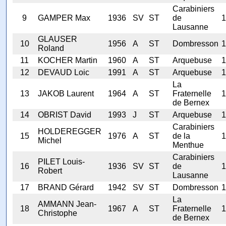
Carabiniers
9
GAMPER Max
1936
SV
ST
de
1
Lausanne
GLAUSER
10
1956
A
ST
Dombresson
1
Roland
11
KOCHER Martin
1960
A
ST
Arquebuse
1
12
DEVAUD Loic
1991
A
ST
Arquebuse
1
La
13
JAKOB Laurent
1964
A
ST
Fraternelle
1
de Bernex
14
OBRIST David
1993
J
ST
Arquebuse
1
Carabiniers
HOLDEREGGER
15
1976
A
ST
de la
1
Michel
Menthue
Carabiniers
PILET Louis-
16
1936
SV
ST
de
1
Robert
Lausanne
17
BRAND Gérard
1942
SV
ST
Dombresson
1
La
AMMANN Jean-
18
1967
A
ST
Fraternelle
1
Christophe
de Bernex