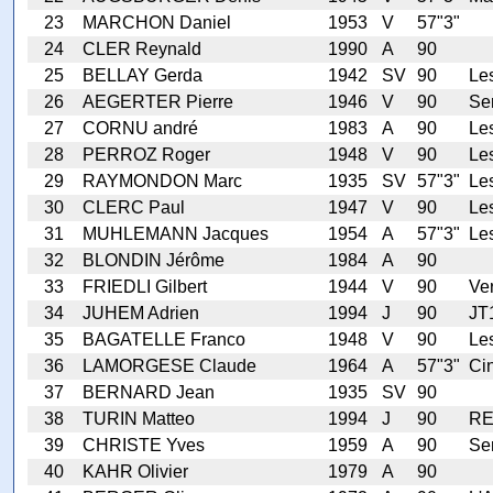
23
MARCHON Daniel
1953
V
57"3"
24
CLER Reynald
1990
A
90
25
BELLAY Gerda
1942
SV
90
Les
26
AEGERTER Pierre
1946
V
90
Ser
27
CORNU andré
1983
A
90
Le
28
PERROZ Roger
1948
V
90
Les
29
RAYMONDON Marc
1935
SV
57"3"
Le
30
CLERC Paul
1947
V
90
Les
31
MUHLEMANN Jacques
1954
A
57"3"
Le
32
BLONDIN Jérôme
1984
A
90
33
FRIEDLI Gilbert
1944
V
90
Ve
34
JUHEM Adrien
1994
J
90
JT
35
BAGATELLE Franco
1948
V
90
Le
36
LAMORGESE Claude
1964
A
57"3"
Ci
37
BERNARD Jean
1935
SV
90
38
TURIN Matteo
1994
J
90
RE
39
CHRISTE Yves
1959
A
90
Ser
40
KAHR Olivier
1979
A
90