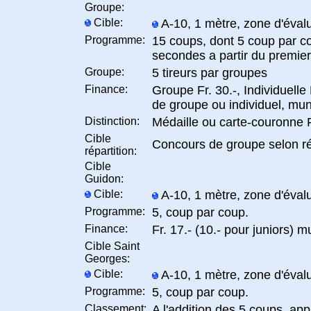
Groupe:
Cible:
A-10, 1 mètre, zone d'évalu
Programme:
15 coups, dont 5 coup par c
secondes a partir du premie
Groupe:
5 tireurs par groupes
Finance:
Groupe Fr. 30.-, Individuelle F
de groupe ou individuel, mun
Distinction:
Médaille ou carte-couronne Fr
Cible
Concours de groupe selon r
répartition:
Cible
Guidon:
Cible:
A-10, 1 mètre, zone d'évalu
Programme:
5, coup par coup.
Finance:
Fr. 17.- (10.- pour juniors) 
Cible Saint
Georges:
Cible:
A-10, 1 mètre, zone d'évalu
Programme:
5, coup par coup.
Classement:
A l'addition des 5 coups, app