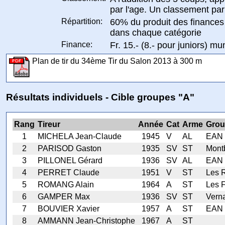
par l'age. Un classement par
Répartition:
60% du produit des finances 
dans chaque catégorie
Finance:
Fr. 15.- (8.- pour juniors) m
Plan de tir du 34ème Tir du Salon 2013 à 300 m
Résultats individuels - Cible groupes "A"
Rang
Tireur
Année
Cat
Arme
Grou
1
MICHELA Jean-Claude
1945
V
AL
EAN 
2
PARISOD Gaston
1935
SV
ST
Mont
3
PILLONEL Gérard
1936
SV
AL
EAN 
4
PERRET Claude
1951
V
ST
Les 
5
ROMANG Alain
1964
A
ST
Les 
6
GAMPER Max
1936
SV
ST
Vern
7
BOUVIER Xavier
1957
A
ST
EAN 
8
AMMANN Jean-Christophe
1967
A
ST