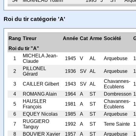
34
MONNEAU Yoann
1993
J
ST
Arqu
Roi du tir catégorie 'A'
Rang
Tireur
Année
Cat
Arme
Société
Roi du tir "A"
MICHELA Jean-
1
1945
V
AL
Arquebuse
1
Claude
PILLONEL
2
1936
SV
AL
Arquebuse
1
Gérard
Chavannes-
3
CAILLER Gilbert
1943
SV
AL
1
Ecublens
4
ROMANG Alain
1964
A
ST
Dombresson
1
HAUSLER
Chavannes-
5
1981
A
ST
1
François
Ecublens
6
EQUEY Nicolas
1985
A
ST
Arquebuse
1
RUGGIERO
7
1992
A
ST
Terre Sainte
1
Tanguy
8
BOUVIER Xavier
1957
A
ST
Arquebuse
1