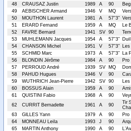
48
CRAUSAZ Justin
1989
A
90
Beg
49
AEBISCHER Armand
1946
V
MQ
Ver
50
MOUTHON Laurent
1981
A
57"3"
Ver
51
ERARD Fernand
1959
A
MQ
Le 
52
FAVRE Bernard
1941
SV
90
Terr
53
MUHLEMANN Jacques
1954
A
57"3"
Duil
54
CHANSON Michel
1951
V
57"3"
Les 
55
SCHMID Marc
1973
A
57"3"
La F
56
BLONDIN Jérôme
1984
A
90
Pro 
57
PERROUD André
1939
SV
MQ
Dom
58
PAHUD Hugues
1946
V
90
Car
59
WUTHRICH Jean-Pierre
1942
SV
90
Les 
60
BOSSUS Alain
1959
A
90
Ami
61
QUISTINI Fabio
1968
A
90
Veyr
Tir 
62
CURRIT Bernadette
1961
A
90
Cha
63
GILLES Yann
1979
A
90
Pro 
64
MONNEAU Leila
1993
J
90
Arq
65
MARTIN Anthony
1990
A
90
L'A