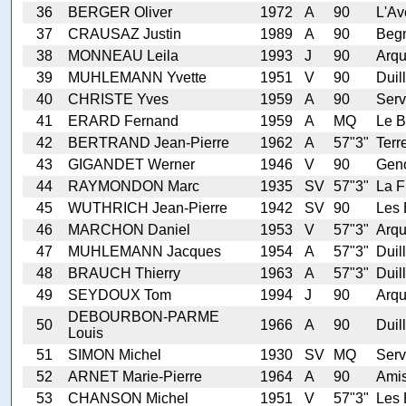
36
BERGER Oliver
1972
A
90
L'Av
37
CRAUSAZ Justin
1989
A
90
Beg
38
MONNEAU Leila
1993
J
90
Arq
39
MUHLEMANN Yvette
1951
V
90
Duil
40
CHRISTE Yves
1959
A
90
Serv
41
ERARD Fernand
1959
A
MQ
Le B
42
BERTRAND Jean-Pierre
1962
A
57"3"
Terr
43
GIGANDET Werner
1946
V
90
Geno
44
RAYMONDON Marc
1935
SV
57"3"
La F
45
WUTHRICH Jean-Pierre
1942
SV
90
Les 
46
MARCHON Daniel
1953
V
57"3"
Arq
47
MUHLEMANN Jacques
1954
A
57"3"
Duil
48
BRAUCH Thierry
1963
A
57"3"
Duil
49
SEYDOUX Tom
1994
J
90
Arq
DEBOURBON-PARME
50
1966
A
90
Duil
Louis
51
SIMON Michel
1930
SV
MQ
Serv
52
ARNET Marie-Pierre
1964
A
90
Ami
53
CHANSON Michel
1951
V
57"3"
Les 