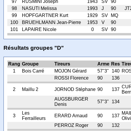
97
RUSMINI Joseph
1943
SV
90
98
NASUTI Melissa
1993
J
90
JT
99
HOPFGARTNER Kurt
1929
SV
MQ
100
BRUEHLMANN Jean-Pierre
1953
V
90
101
LAPAIRE Nicole
0
SV
90
Résultats groupes "D"
Rang
Groupe
Tireurs
Arme
Res
Tire
1
Bois Carré
MOJON Gérard
57"3"
140
ROS
ROSSI Florence
90
136
CUR
2
Maillu 2
JORNOD Stéphane
90
137
Bern
AUGSBURGER
57"3"
134
Denis
Les
MAI
3
ERARD Arnaud
90
137
Ferrailleurs
Oliv
PERROZ Roger
90
132