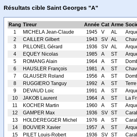
Résultats cible Saint Georges "A"
Rang
Tireur
Année
Cat
Arme
Soci
1
MICHELA Jean-Claude
1945
V
AL
Arqu
2
CAILLER Gilbert
1943
SV
AL
Chav
3
PILLONEL Gérard
1936
SV
AL
Arqu
4
EQUEY Nicolas
1985
A
ST
Arqu
5
ROMANG Alain
1964
A
ST
Domb
6
HAUSLER François
1981
A
ST
Chav
7
GLAUSER Roland
1956
A
ST
Domb
8
RUGGIERO Tanguy
1992
A
ST
Terre
9
DEVAUD Loic
1991
A
ST
Arqu
10
JAKOB Laurent
1964
A
ST
La Fr
11
KOCHER Martin
1960
A
ST
Arqu
12
GAMPER Max
1936
SV
ST
Cara
13
HOLDEREGGER Michel
1976
A
ST
Carab
14
BOUVIER Xavier
1957
A
ST
Arqu
15
PILET Louis-Robert
1936
SV
ST
Cara