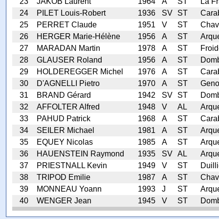
23
JAKOB Laurent
1964
A
ST
La Fr
24
PILET Louis-Robert
1936
SV
ST
Cara
25
PERRET Claude
1951
V
ST
Chav
26
HERGER Marie-Hélène
1956
A
ST
Arqu
27
MARADAN Martin
1978
A
ST
Froid
28
GLAUSER Roland
1956
A
ST
Domb
29
HOLDEREGGER Michel
1976
A
ST
Carab
30
D'AGNELLI Pietro
1970
A
ST
Geno
31
BRAND Gérard
1942
SV
ST
Domb
32
AFFOLTER Alfred
1948
V
AL
Arqu
33
PAHUD Patrick
1968
A
ST
Carab
34
SEILER Michael
1981
A
ST
Arqu
35
EQUEY Nicolas
1985
A
ST
Arqu
36
HAUENSTEIN Raymond
1935
SV
AL
Arqu
37
PRIESTNALL Kevin
1949
V
ST
Duill
38
TRIPOD Emilie
1987
A
ST
Chav
39
MONNEAU Yoann
1993
J
ST
Arqu
40
WENGER Jean
1945
V
ST
Domb