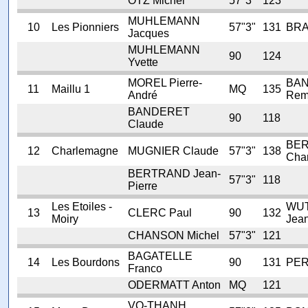
OTZ Michel
57"3"
123
MUHLEMANN
10
Les Pionniers
57"3"
131
BRA
Jacques
MUHLEMANN
90
124
Yvette
MOREL Pierre-
BA
11
Maillu 1
MQ
135
André
Rem
BANDERET
90
118
Claude
BE
12
Charlemagne
MUGNIER Claude
57"3"
138
Chan
BERTRAND Jean-
57"3"
118
Pierre
Les Etoiles -
WU
13
CLERC Paul
90
132
Moiry
Jean
CHANSON Michel
57"3"
121
BAGATELLE
14
Les Bourdons
90
131
PER
Franco
ODERMATT Anton
MQ
121
VO-THANH