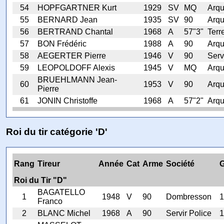
54
HOPFGARTNER Kurt
1929
SV
MQ
Arq
55
BERNARD Jean
1935
SV
90
Arq
56
BERTRAND Chantal
1968
A
57"3"
Terr
57
BON Frédéric
1988
A
90
Arq
58
AEGERTER Pierre
1946
V
90
Serv
59
LEOPOLDOFF Alexis
1945
V
MQ
Arq
BRUEHLMANN Jean-
60
1953
V
90
Arq
Pierre
61
JONIN Christoffe
1968
A
57"2"
Arq
Roi du tir catégorie 'D'
Rang
Tireur
Année
Cat
Arme
Société
Roi du Tir "D"
BAGATELLO
1
1948
V
90
Dombresson
1
Franco
2
BLANC Michel
1968
A
90
Servir Police
1