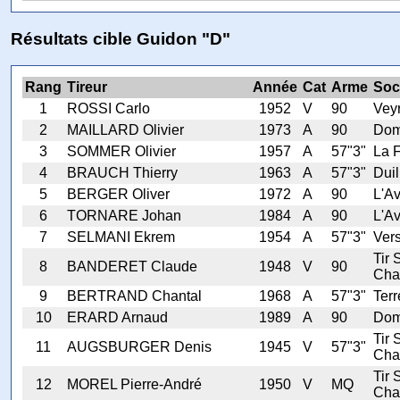
Résultats cible Guidon "D"
Rang
Tireur
Année
Cat
Arme
Soc
1
ROSSI Carlo
1952
V
90
Veyr
2
MAILLARD Olivier
1973
A
90
Dom
3
SOMMER Olivier
1957
A
57"3"
La F
4
BRAUCH Thierry
1963
A
57"3"
Duil
5
BERGER Oliver
1972
A
90
L'A
6
TORNARE Johan
1984
A
90
L'A
7
SELMANI Ekrem
1954
A
57"3"
Ver
Tir 
8
BANDERET Claude
1948
V
90
Cha
9
BERTRAND Chantal
1968
A
57"3"
Terr
10
ERARD Arnaud
1989
A
90
Dom
Tir 
11
AUGSBURGER Denis
1945
V
57"3"
Cha
Tir 
12
MOREL Pierre-André
1950
V
MQ
Cha