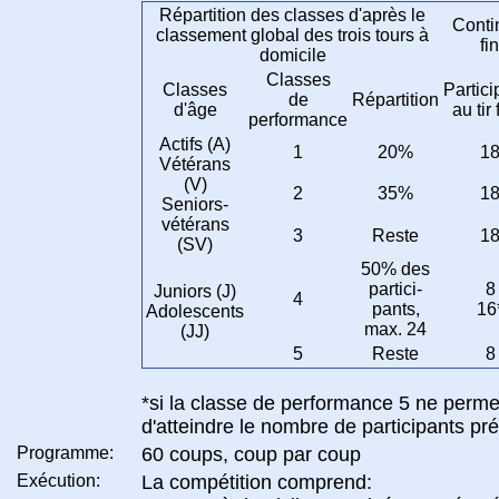
Répartition des classes d'après le
Contin
classement global des trois tours à
fi
domicile
Classes
Classes
Partici
de
Répartition
d'âge
au tir 
performance
Actifs (A)
1
20%
1
Vétérans
(V)
2
35%
1
Seniors-
vétérans
3
Reste
1
(SV)
50% des
partici-
8
Juniors (J)
4
pants,
16
Adolescents
max. 24
(JJ)
5
Reste
8
*si la classe de performance 5 ne perme
d'atteindre le nombre de participants pr
Programme:
60 coups, coup par coup
Exécution:
La compétition comprend: