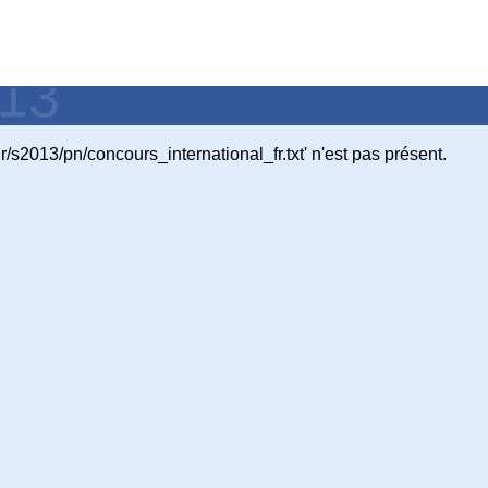
013
tir/s2013/pn/concours_international_fr.txt' n'est pas présent.