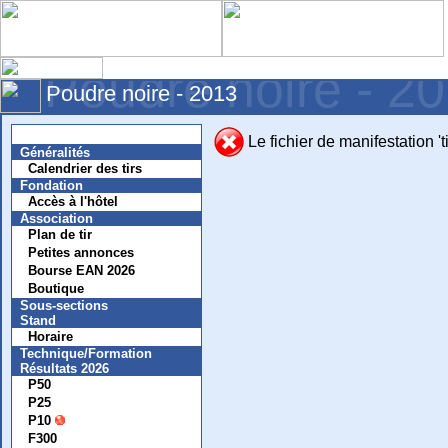
Poudre noire - 2
Poudre noire - 2013
Nouvelles
Le fichier de manifestation '
Généralités
Calendrier des tirs
Fondation
Accès à l'hôtel
Association
Plan de tir
Petites annonces
Bourse EAN 2026
Boutique
Sous-sections
Stand
Horaire
Technique/Formation
Résultats 2026
P50
P25
P10
F300