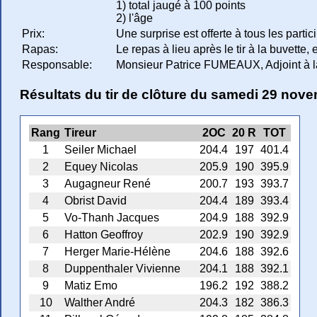
1) total jaugé à 100 points
2) l'âge
Prix:
Une surprise est offerte à tous les partic
Rapas:
Le repas à lieu après le tir à la buvette, 
Responsable:
Monsieur Patrice FUMEAUX, Adjoint à la
Résultats du tir de clôture du samedi 29 nov
Rang
Tireur
2OC
20 R
TOT
1
Seiler Michael
204.4
197
401.4
2
Equey Nicolas
205.9
190
395.9
3
Augagneur René
200.7
193
393.7
4
Obrist David
204.4
189
393.4
5
Vo-Thanh Jacques
204.9
188
392.9
6
Hatton Geoffroy
202.9
190
392.9
7
Herger Marie-Hélène
204.6
188
392.6
8
Duppenthaler Vivienne
204.1
188
392.1
9
Matiz Emo
196.2
192
388.2
10
Walther André
204.3
182
386.3