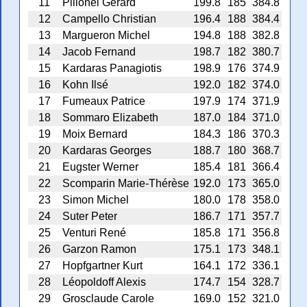
11
Pillonel Gérard
199.8
185
384.8
12
Campello Christian
196.4
188
384.4
13
Margueron Michel
194.8
188
382.8
14
Jacob Fernand
198.7
182
380.7
15
Kardaras Panagiotis
198.9
176
374.9
16
Kohn Ilsé
192.0
182
374.0
17
Fumeaux Patrice
197.9
174
371.9
18
Sommaro Elizabeth
187.0
184
371.0
19
Moix Bernard
184.3
186
370.3
20
Kardaras Georges
188.7
180
368.7
21
Eugster Werner
185.4
181
366.4
22
Scomparin Marie-Thérèse
192.0
173
365.0
23
Simon Michel
180.0
178
358.0
24
Suter Peter
186.7
171
357.7
25
Venturi René
185.8
171
356.8
26
Garzon Ramon
175.1
173
348.1
27
Hopfgartner Kurt
164.1
172
336.1
28
Léopoldoff Alexis
174.7
154
328.7
29
Grosclaude Carole
169.0
152
321.0