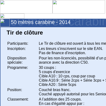
50 mètres carabi
50 mètres carabine - 2014
Tir de clôture
Participants:
Le Tir de clôture est ouvert à tous les 
Inscription:
Les tireurs s'inscrivent sur le site EAN.
Pas de finance d'inscription.
Disposition
Pour les non-licenciés, possibilité d’un 
spéciale:
avance avec la direction C50.
Programme:
30 coups :
5 coups d'exercice
Cible A10 : 10 cps, coup par coup
Cible A10.9 : Série 2cps + Série 3cps +
Cible A20 : Série 5cps
Position:
Couché bras franc.
Couché appuyé autorisé pour les Senior
Classement:
A l'addition des 25 coups.
En cas d'égalité appui par :