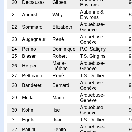
20
Decrausaz
Gilbert
9
Environs
Aubonne &
21
Andrist
Willy
9
Environs
Arquebuse-
22
Sommaro
Elizabeth
9
Genève
Arquebuse
23
Augagneur
René
9
Genève
24
Perino
Dominique
P.C. Satigny
9
25
Blaser
Robert
T.S. Gingins
9
Marie-
Arquebuse-
26
Herger
9
Hélène
Genève
27
Pettmann
René
T.S. Duillier
9
Arquebuse-
28
Banderet
Bernard
9
Genève
Arquebuse-
29
Muffat
Marcel
9
Genève
Arquebuse
30
Kohn
Ilse
9
Genève
31
Eggler
Jean
T.S. Duillier
9
Arquebuse-
32
Pallini
Benito
9