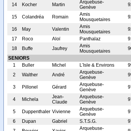
Arquebuse-
14
Kocher
Martin
9
Genève
Amis
15
Colandréa
Romain
9
Mousquetaires
Amis
16
May
Valentin
9
Mousquetaires
17
Roco
Aloï
Panthalaz
9
Amis
18
Buffe
Jaufrey
9
Mousquetaires
SENIORS
1
Buller
Michel
L'Isle & Environs
9
Arquebuse-
2
Walther
André
9
Genève
Arquebuse-
3
Pillonel
Gérard
9
Genève
Jean-
Arquebuse-
4
Michela
9
Claude
Genève
Arquebuse-
5
Duppenthaler
Vivienne
9
Genève
6
Dupan
Gabriel
S.T.S.G.
9
Arquebuse-
7
Bouvier
Xavier
9