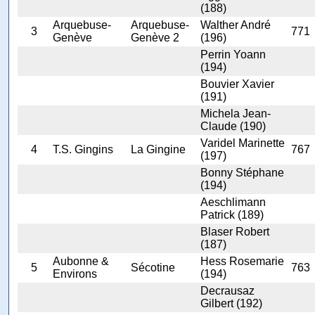
(188)
Arquebuse-
Arquebuse-
Walther André
3
771
Genève
Genève 2
(196)
Perrin Yoann
(194)
Bouvier Xavier
(191)
Michela Jean-
Claude (190)
Varidel Marinette
4
T.S. Gingins
La Gingine
767
(197)
Bonny Stéphane
(194)
Aeschlimann
Patrick (189)
Blaser Robert
(187)
Aubonne &
Hess Rosemarie
5
Sécotine
763
Environs
(194)
Decrausaz
Gilbert (192)