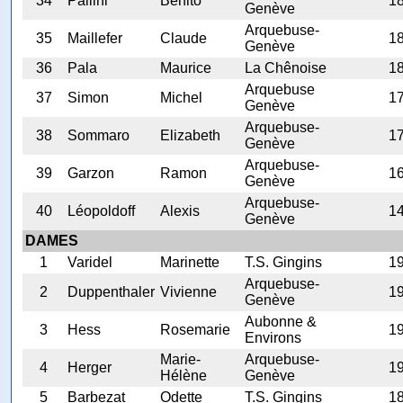
34
Pallini
Benito
1
Genève
Arquebuse-
35
Maillefer
Claude
1
Genève
36
Pala
Maurice
La Chênoise
1
Arquebuse
37
Simon
Michel
1
Genève
Arquebuse-
38
Sommaro
Elizabeth
1
Genève
Arquebuse-
39
Garzon
Ramon
1
Genève
Arquebuse-
40
Léopoldoff
Alexis
1
Genève
DAMES
1
Varidel
Marinette
T.S. Gingins
1
Arquebuse-
2
Duppenthaler
Vivienne
1
Genève
Aubonne &
3
Hess
Rosemarie
1
Environs
Marie-
Arquebuse-
4
Herger
1
Hélène
Genève
5
Barbezat
Odette
T.S. Gingins
1