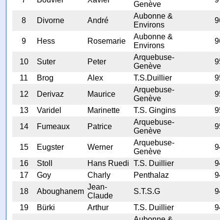
Genève
Aubonne &
8
Divorne
André
9
Environs
Aubonne &
9
Hess
Rosemarie
9
Environs
Arquebuse-
10
Suter
Peter
9
Genève
11
Brog
Alex
T.S.Duillier
9
Arquebuse-
12
Derivaz
Maurice
9
Genève
13
Varidel
Marinette
T.S. Gingins
9
Arquebuse-
14
Fumeaux
Patrice
9
Genève
Arquebuse-
15
Eugster
Werner
9
Genève
16
Stoll
Hans Ruedi
T.S. Duillier
9
17
Goy
Charly
Penthalaz
9
Jean-
18
Aboughanem
S.T.S.G
9
Claude
19
Bürki
Arthur
T.S. Duillier
9
Aubonne &