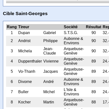
Cible Saint-Georges
Rang
Tireur
Société
Résultat
Rep
1
Dupan
Gabriel
S.T.S.G.
90
32.
Aubonne &
2
Andrist
Philippe
90
32.
Environs
Jean-
Arquebuse-
3
Michela
90
32.
Claude
Genève
Arquebuse-
4
Duppenthaler
Vivienne
89
24.
Genève
Arquebuse-
5
Vo-Thanh
Jacques
89
24.
Genève
Aubonne &
6
Divorne
André
89
24.
Environs
L'Isle &
7
Buller
Michel
89
24.
Environs
Arquebuse-
8
Kocher
Martin
88
17.
Genève