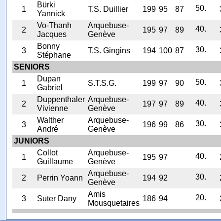
Bürki
50.
1
T.S. Duillier
199
95
87
Yannick
Vo-Thanh
Arquebuse-
40.
2
195
97
89
Jacques
Genève
Bonny
30.
3
T.S. Gingins
194
100
87
Stéphane
SENIORS
Dupan
50.
1
S.T.S.G.
199
97
90
Gabriel
Duppenthaler
Arquebuse-
40.
2
197
97
89
Vivienne
Genève
Walther
Arquebuse-
30.
3
196
99
86
André
Genève
JUNIORS
Collot
Arquebuse-
40.
1
195
97
Guillaume
Genève
Arquebuse-
30.
2
Perrin Yoann
194
92
Genève
Amis
20.
3
Suter Dany
186
94
Mousquetaires