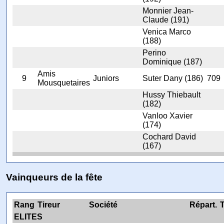
Monnier Jean-
Claude (191)
Venica Marco
(188)
Perino
Dominique (187)
Amis
9
Juniors
Suter Dany (186)
709
Mousquetaires
Hussy Thiebault
(182)
Vanloo Xavier
(174)
Cochard David
(167)
Vainqueurs de la fête
Rang
Tireur
Société
Répart.
T
ELITES