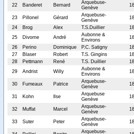
Arquebuse-
22
Banderet
Bernard
1
Genève
Arquebuse-
23
Pillonel
Gérard
1
Genève
24
Brog
Alex
T.S.Duillier
1
Aubonne &
25
Divorne
André
1
Environs
26
Perino
Dominique
P.C. Satigny
1
27
Blaser
Robert
T.S. Gingins
1
28
Pettmann
René
T.S. Duillier
1
Aubonne &
29
Andrist
Willy
1
Environs
Arquebuse-
30
Fumeaux
Patrice
1
Genève
Arquebuse
31
Kohn
Ilse
1
Genève
Arquebuse-
32
Muffat
Marcel
1
Genève
Arquebuse-
33
Suter
Peter
1
Genève
Arquebuse-