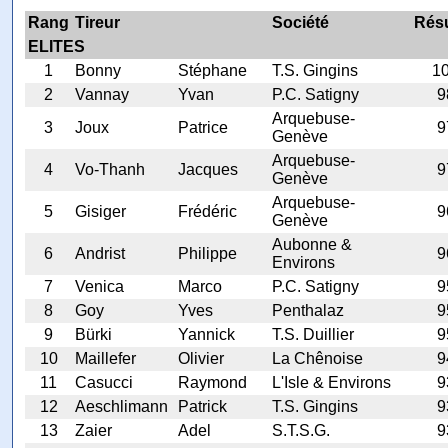
Rang
Tireur
Société
Résu
ELITES
1
Bonny
Stéphane
T.S. Gingins
1
2
Vannay
Yvan
P.C. Satigny
9
Arquebuse-
3
Joux
Patrice
9
Genève
Arquebuse-
4
Vo-Thanh
Jacques
9
Genève
Arquebuse-
5
Gisiger
Frédéric
9
Genève
Aubonne &
6
Andrist
Philippe
9
Environs
7
Venica
Marco
P.C. Satigny
9
8
Goy
Yves
Penthalaz
9
9
Bürki
Yannick
T.S. Duillier
9
10
Maillefer
Olivier
La Chênoise
9
11
Casucci
Raymond
L'Isle & Environs
9
12
Aeschlimann
Patrick
T.S. Gingins
9
13
Zaier
Adel
S.T.S.G.
9