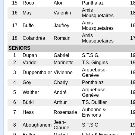
15
Roco
Aloï
Panthalaz
1
Amis
16
May
Valentin
1
Mousquetaires
Amis
17
Buffe
Jaufrey
1
Mousquetaires
Amis
18
Colandréa
Romain
1
Mousquetaires
SENIORS
1
Dupan
Gabriel
S.T.S.G.
1
2
Varidel
Marinette
T.S. Gingins
1
Arquebuse-
3
Duppenthaler
Vivienne
1
Genève
4
Goy
Charly
Penthalaz
1
Arquebuse-
5
Walther
André
1
Genève
6
Bürki
Arthur
T.S. Duillier
1
Aubonne &
7
Hess
Rosemarie
1
Environs
Jean-
8
Aboughanem
S.T.S.G
1
Claude
9
Buller
Michel
L'Isle & Environs
1