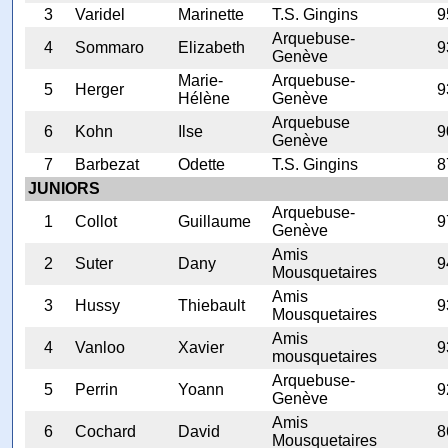
3
Varidel
Marinette
T.S. Gingins
9
Arquebuse-
4
Sommaro
Elizabeth
9
Genève
Marie-
Arquebuse-
5
Herger
9
Hélène
Genève
Arquebuse
6
Kohn
Ilse
9
Genève
7
Barbezat
Odette
T.S. Gingins
8
JUNIORS
Arquebuse-
1
Collot
Guillaume
9
Genève
Amis
2
Suter
Dany
9
Mousquetaires
Amis
3
Hussy
Thiebault
9
Mousquetaires
Amis
4
Vanloo
Xavier
9
mousquetaires
Arquebuse-
5
Perrin
Yoann
9
Genève
Amis
6
Cochard
David
8
Mousquetaires