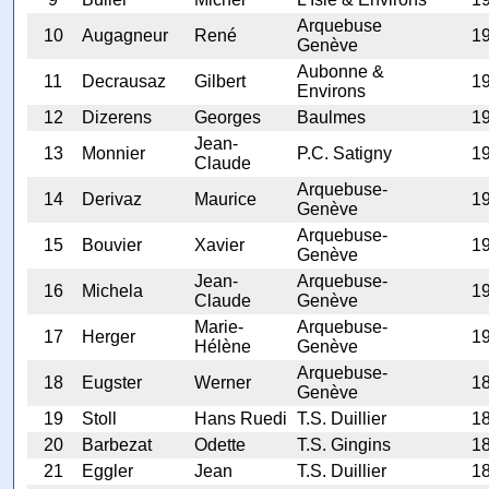
Arquebuse
10
Augagneur
René
1
Genève
Aubonne &
11
Decrausaz
Gilbert
1
Environs
12
Dizerens
Georges
Baulmes
1
Jean-
13
Monnier
P.C. Satigny
1
Claude
Arquebuse-
14
Derivaz
Maurice
1
Genève
Arquebuse-
15
Bouvier
Xavier
1
Genève
Jean-
Arquebuse-
16
Michela
1
Claude
Genève
Marie-
Arquebuse-
17
Herger
1
Hélène
Genève
Arquebuse-
18
Eugster
Werner
1
Genève
19
Stoll
Hans Ruedi
T.S. Duillier
1
20
Barbezat
Odette
T.S. Gingins
1
21
Eggler
Jean
T.S. Duillier
1