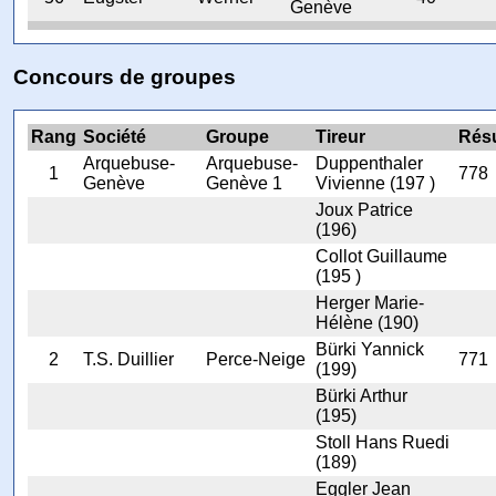
Genève
Concours de groupes
Rang
Société
Groupe
Tireur
Résu
Arquebuse-
Arquebuse-
Duppenthaler
1
778
Genève
Genève 1
Vivienne (197 )
Joux Patrice
(196)
Collot Guillaume
(195 )
Herger Marie-
Hélène (190)
Bürki Yannick
2
T.S. Duillier
Perce-Neige
771
(199)
Bürki Arthur
(195)
Stoll Hans Ruedi
(189)
Eggler Jean