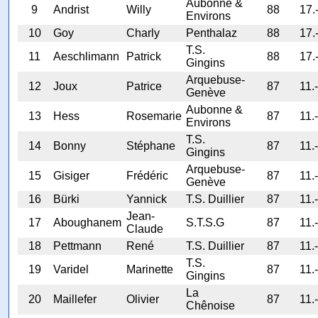
Aubonne &
9
Andrist
Willy
88
17.
Environs
10
Goy
Charly
Penthalaz
88
17.
T.S.
11
Aeschlimann
Patrick
88
17.
Gingins
Arquebuse-
12
Joux
Patrice
87
11.-
Genève
Aubonne &
13
Hess
Rosemarie
87
11.-
Environs
T.S.
14
Bonny
Stéphane
87
11.-
Gingins
Arquebuse-
15
Gisiger
Frédéric
87
11.-
Genève
16
Bürki
Yannick
T.S. Duillier
87
11.-
Jean-
17
Aboughanem
S.T.S.G
87
11.-
Claude
18
Pettmann
René
T.S. Duillier
87
11.-
T.S.
19
Varidel
Marinette
87
11.-
Gingins
La
20
Maillefer
Olivier
87
11.-
Chênoise