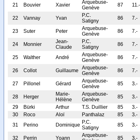
Arquebuse-
21
Bouvier
Xavier
87
11.-
Genève
P.C.
22
Vannay
Yvan
86
7.-
Satigny
Arquebuse-
23
Suter
Peter
86
7.-
Genève
Jean-
P.C.
24
Monnier
86
7.-
Claude
Satigny
Arquebuse-
25
Walther
André
86
7.-
Genève
Arquebuse-
26
Collot
Guillaume
86
7.-
Genève
Arquebuse-
27
Pillonel
Gérard
85
3.-
Genève
Marie-
Arquebuse-
28
Herger
85
3.-
Hélène
Genève
29
Bürki
Arthur
T.S. Duillier
85
3.-
30
Roco
Aloï
Panthalaz
85
3.-
P.C.
31
Perino
Dominique
85
3.-
Satigny
Arquebuse-
32
Perrin
Yoann
85
3.-