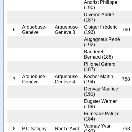
Andrist Philippe
(190)
Divorne André
(187)
Arquebuse-
Arquebuse-
Gisiger Frédéric
6
760
Genève
Genève 3
(193)
Augagneur René
(192)
Banderet
Bernard (188)
Pillonel Gérard
(187)
Arquebuse-
Arquebuse-
Kocher Martin
7
758
Genève
Genève 4
(194)
Derivaz Maurice
(191)
Eugster Werner
(189)
Fumeaux Patrice
(184)
Vannay Yvan
8
P.C Satigny
Nant d'Avril
758
(192)