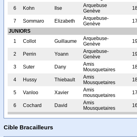
Arquebuse
6
Kohn
Ilse
1
Genève
Arquebuse-
7
Sommaro
Elizabeth
1
Genève
JUNIORS
Arquebuse-
1
Collot
Guillaume
1
Genève
Arquebuse-
2
Perrin
Yoann
1
Genève
Amis
3
Suter
Dany
1
Mousquetaires
Amis
4
Hussy
Thiebault
1
Mousquetaires
Amis
5
Vanloo
Xavier
1
mousquetaires
Amis
6
Cochard
David
1
Mousquetaires
Cible Bracailleurs