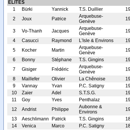
ELITES
1
Bürki
Yannick
T.S. Duillier
1
Arquebuse-
2
Joux
Patrice
1
Genève
Arquebuse-
3
Vo-Thanh
Jacques
1
Genève
4
Casucci
Raymond
L'Isle & Environs
1
Arquebuse-
5
Kocher
Martin
1
Genève
6
Bonny
Stéphane
T.S. Gingins
1
Arquebuse-
7
Gisiger
Frédéric
1
Genève
8
Maillefer
Olivier
La Chênoise
1
9
Vannay
Yvan
P.C. Satigny
1
10
Zaier
Adel
S.T.S.G.
1
11
Goy
Yves
Penthalaz
1
Aubonne &
12
Andrist
Philippe
1
Environs
13
Aeschlimann
Patrick
T.S. Gingins
1
14
Venica
Marco
P.C. Satigny
1