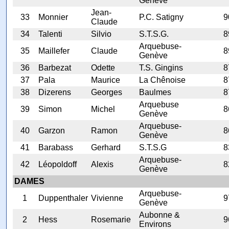
Genève
Jean-
33
Monnier
P.C. Satigny
9
Claude
34
Talenti
Silvio
S.T.S.G.
8
Arquebuse-
35
Maillefer
Claude
8
Genève
36
Barbezat
Odette
T.S. Gingins
8
37
Pala
Maurice
La Chênoise
8
38
Dizerens
Georges
Baulmes
8
Arquebuse
39
Simon
Michel
8
Genève
Arquebuse-
40
Garzon
Ramon
8
Genève
41
Barabass
Gerhard
S.T.S.G
8
Arquebuse-
42
Léopoldoff
Alexis
8
Genève
DAMES
Arquebuse-
1
Duppenthaler
Vivienne
9
Genève
Aubonne &
2
Hess
Rosemarie
9
Environs