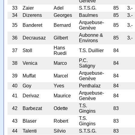
Genève
33
Zaier
Adel
S.T.S.G.
85
3.-
34
Dizerens
Georges
Baulmes
85
3.-
Arquebuse-
35
Banderet
Bernard
85
3.-
Genève
Aubonne &
36
Decrausaz
Gilbert
85
3.-
Environs
Hans
37
Stoll
T.S. Duillier
84
Ruedi
P.C.
38
Venica
Marco
84
Satigny
Arquebuse-
39
Muffat
Marcel
84
Genève
40
Goy
Yves
Penthalaz
84
Arquebuse-
41
Derivaz
Maurice
84
Genève
T.S.
42
Barbezat
Odette
83
Gingins
T.S.
43
Blaser
Robert
83
Gingins
44
Talenti
Silvio
S.T.S.G.
83