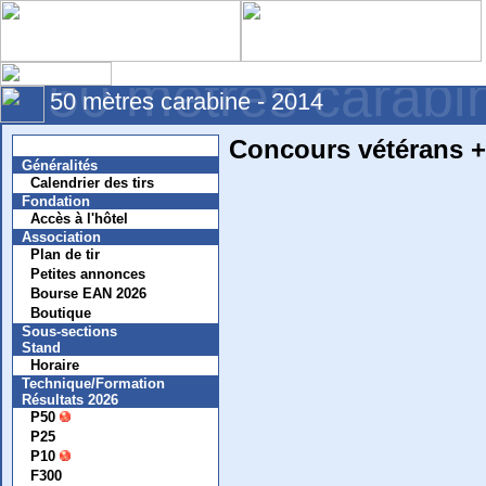
50 mètres carabi
50 mètres carabine - 2014
Concours vétérans +
Nouvelles
Généralités
Calendrier des tirs
Fondation
Accès à l'hôtel
Association
Plan de tir
Petites annonces
Bourse EAN 2026
Boutique
Sous-sections
Stand
Horaire
Technique/Formation
Résultats 2026
P50
P25
P10
F300