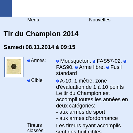
Arquebuse Genève
Menu
Nouvelles
Tir du Champion 2014
Samedi 08.11.2014 à 09:15
Armes:
Mousqueton,
FAS57-02,
FAS90,
Arme libre,
Fusil
standard
Cible:
A-10, 1 mètre, zone
d'évaluation de 1 à 10 points
Le tir du Champion est
accompli toutes les années en
deux catégories:
- aux armes de sport
- aux armes d'ordonnance
Tireurs
Les tireurs ayant accomplis
classés:
sept des huit cibles