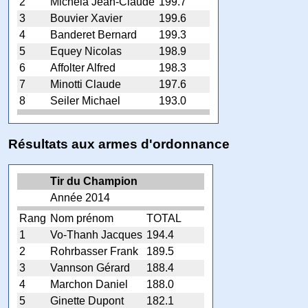
2
Michela Jean-Claude
199.7
3
Bouvier Xavier
199.6
4
Banderet Bernard
199.3
5
Equey Nicolas
198.9
6
Affolter Alfred
198.3
7
Minotti Claude
197.6
8
Seiler Michael
193.0
Résultats aux armes d'ordonnance
Tir du Champion
Année 2014
Rang
Nom prénom
TOTAL
1
Vo-Thanh Jacques
194.4
2
Rohrbasser Frank
189.5
3
Vannson Gérard
188.4
4
Marchon Daniel
188.0
5
Ginette Dupont
182.1