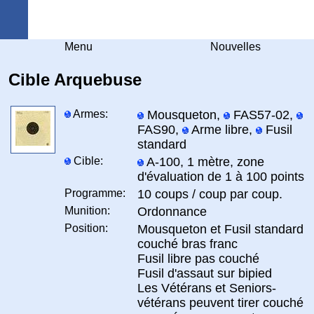
Arquebuse Genève
Menu
Nouvelles
Cible Arquebuse
Armes:
Mousqueton,
FAS57-02,
FAS90,
Arme libre,
Fusil
standard
Cible:
A-100, 1 mètre, zone
d'évaluation de 1 à 100 points
Programme:
10 coups / coup par coup.
Munition:
Ordonnance
Position:
Mousqueton et Fusil standard
couché bras franc
Fusil libre pas couché
Fusil d'assaut sur bipied
Les Vétérans et Seniors-
vétérans peuvent tirer couché