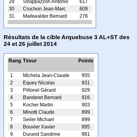
29
Strappazzon Antonio
617
30
Cruchon Jean-Marc
609
31
Markwalder Bernard
276
Résultats de la cible Arquebuse 3 AL+ST des
24 et 26 juillet 2014
Rang
Tireur
Points
1
Michela Jean-Claude
955
2
Equey Nicolas
931
3
Pillonel Gérard
929
4
Banderet Bernard
916
5
Kocher Martin
903
6
Minotti Claude
899
7
Seiler Michael
899
8
Bouvier Xavier
895
9
Durand Sandrine
881