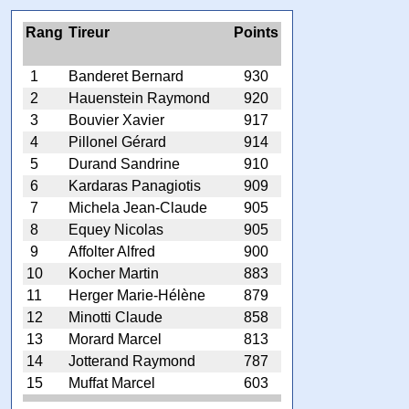
Rang
Tireur
Points
1
Banderet Bernard
930
2
Hauenstein Raymond
920
3
Bouvier Xavier
917
4
Pillonel Gérard
914
5
Durand Sandrine
910
6
Kardaras Panagiotis
909
7
Michela Jean-Claude
905
8
Equey Nicolas
905
9
Affolter Alfred
900
10
Kocher Martin
883
11
Herger Marie-Hélène
879
12
Minotti Claude
858
13
Morard Marcel
813
14
Jotterand Raymond
787
15
Muffat Marcel
603