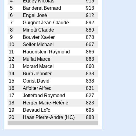
4
Equey Nicolas
915
5
Banderet Bernard
913
6
Engel José
912
7
Guignet Jean-Claude
892
8
Minotti Claude
889
9
Bouvier Xavier
878
10
Seiler Michael
867
11
Hauenstein Raymond
866
12
Muffat Marcel
863
13
Morard Marcel
860
14
Burri Jennifer
838
15
Obrist David
838
16
Affolter Alfred
831
17
Jotterand Raymond
827
18
Herger Marie-Hélène
823
19
Devaud Loïc
695
20
Haas Pierre-André (HC)
888