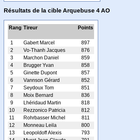
Résultats de la cible Arquebuse 4 AO
Rang
Tireur
Points
1
Gabert Marcel
897
2
Vo-Thanh Jacques
876
3
Marchon Daniel
859
4
Brugger Yvan
858
5
Ginette Dupont
857
6
Vannson Gérard
852
7
Seydoux Tom
851
8
Moix Bernard
836
9
Lhéridaud Martin
818
10
Rezzonico Patricia
812
11
Rohrbasser Michel
811
12
Monneau Leila
800
13
Leopoldoff Alexis
793