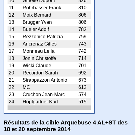
10
Ginette Dupont
826
11
Rohrbasser Frank
810
12
Moix Bernard
806
13
Brugger Yvan
806
14
Bueler Adolf
782
15
Rezzonico Patricia
759
16
Ancrenaz Gilles
743
17
Monneau Leila
742
18
Jonin Christoffe
714
19
Wicki Claude
701
20
Recordon Sarah
692
21
Strappazzon Antonio
673
22
MC
612
23
Cruchon Jean-Marc
574
24
Hopfgartner Kurt
515
Résultats de la cible Arquebuse 4 AL+ST des
18 et 20 septembre 2014