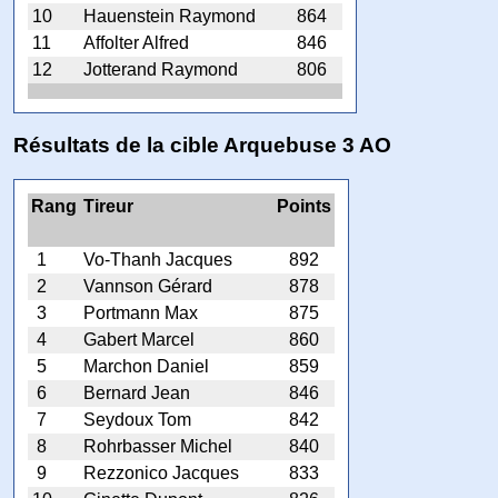
10
Hauenstein Raymond
864
11
Affolter Alfred
846
12
Jotterand Raymond
806
Résultats de la cible Arquebuse 3 AO
Rang
Tireur
Points
1
Vo-Thanh Jacques
892
2
Vannson Gérard
878
3
Portmann Max
875
4
Gabert Marcel
860
5
Marchon Daniel
859
6
Bernard Jean
846
7
Seydoux Tom
842
8
Rohrbasser Michel
840
9
Rezzonico Jacques
833