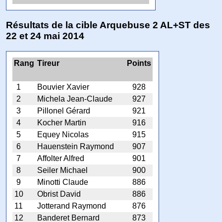
Résultats de la cible Arquebuse 2 AL+ST des
22 et 24 mai 2014
Rang
Tireur
Points
1
Bouvier Xavier
928
2
Michela Jean-Claude
927
3
Pillonel Gérard
921
4
Kocher Martin
916
5
Equey Nicolas
915
6
Hauenstein Raymond
907
7
Affolter Alfred
901
8
Seiler Michael
900
9
Minotti Claude
886
10
Obrist David
886
11
Jotterand Raymond
876
12
Banderet Bernard
873