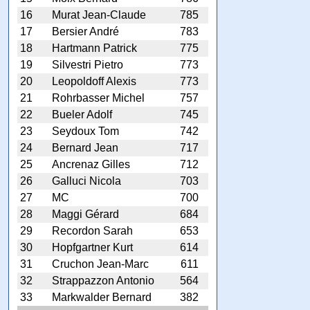
16
Murat Jean-Claude
785
17
Bersier André
783
18
Hartmann Patrick
775
19
Silvestri Pietro
773
20
Leopoldoff Alexis
773
21
Rohrbasser Michel
757
22
Bueler Adolf
745
23
Seydoux Tom
742
24
Bernard Jean
717
25
Ancrenaz Gilles
712
26
Galluci Nicola
703
27
MC
700
28
Maggi Gérard
684
29
Recordon Sarah
653
30
Hopfgartner Kurt
614
31
Cruchon Jean-Marc
611
32
Strappazzon Antonio
564
33
Markwalder Bernard
382