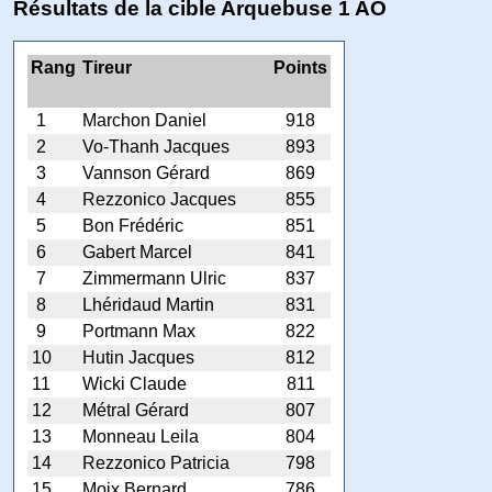
Résultats de la cible Arquebuse 1 AO
Rang
Tireur
Points
1
Marchon Daniel
918
2
Vo-Thanh Jacques
893
3
Vannson Gérard
869
4
Rezzonico Jacques
855
5
Bon Frédéric
851
6
Gabert Marcel
841
7
Zimmermann Ulric
837
8
Lhéridaud Martin
831
9
Portmann Max
822
10
Hutin Jacques
812
11
Wicki Claude
811
12
Métral Gérard
807
13
Monneau Leila
804
14
Rezzonico Patricia
798
15
Moix Bernard
786