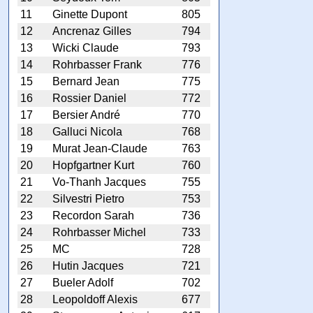
11
Ginette Dupont
805
12
Ancrenaz Gilles
794
13
Wicki Claude
793
14
Rohrbasser Frank
776
15
Bernard Jean
775
16
Rossier Daniel
772
17
Bersier André
770
18
Galluci Nicola
768
19
Murat Jean-Claude
763
20
Hopfgartner Kurt
760
21
Vo-Thanh Jacques
755
22
Silvestri Pietro
753
23
Recordon Sarah
736
24
Rohrbasser Michel
733
25
MC
728
26
Hutin Jacques
721
27
Bueler Adolf
702
28
Leopoldoff Alexis
677