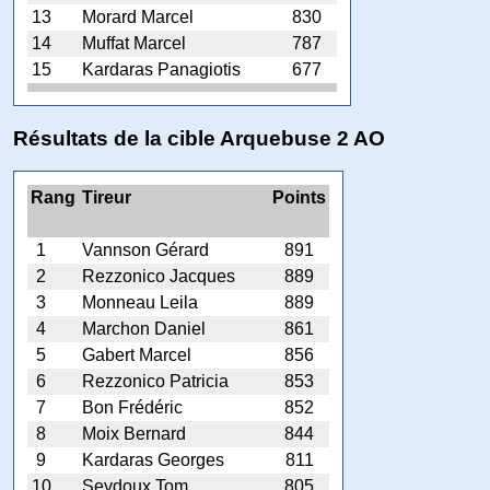
13
Morard Marcel
830
14
Muffat Marcel
787
15
Kardaras Panagiotis
677
Résultats de la cible Arquebuse 2 AO
Rang
Tireur
Points
1
Vannson Gérard
891
2
Rezzonico Jacques
889
3
Monneau Leila
889
4
Marchon Daniel
861
5
Gabert Marcel
856
6
Rezzonico Patricia
853
7
Bon Frédéric
852
8
Moix Bernard
844
9
Kardaras Georges
811
10
Seydoux Tom
805